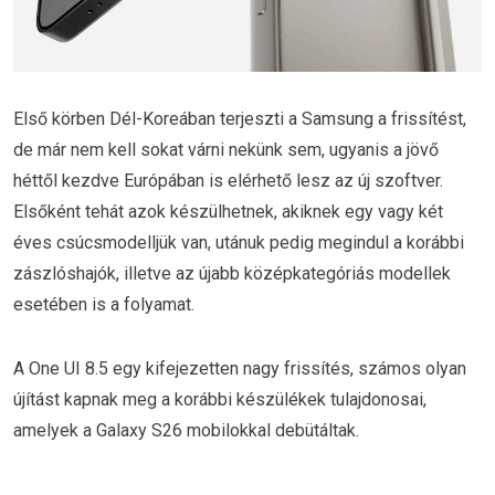
Első körben Dél-Koreában terjeszti a Samsung a frissítést,
de már nem kell sokat várni nekünk sem, ugyanis a jövő
héttől kezdve Európában is elérhető lesz az új szoftver.
Elsőként tehát azok készülhetnek, akiknek egy vagy két
éves csúcsmodelljük van, utánuk pedig megindul a korábbi
zászlóshajók, illetve az újabb középkategóriás modellek
esetében is a folyamat.
A One UI 8.5 egy kifejezetten nagy frissítés, számos olyan
újítást kapnak meg a korábbi készülékek tulajdonosai,
amelyek a Galaxy S26 mobilokkal debütáltak.