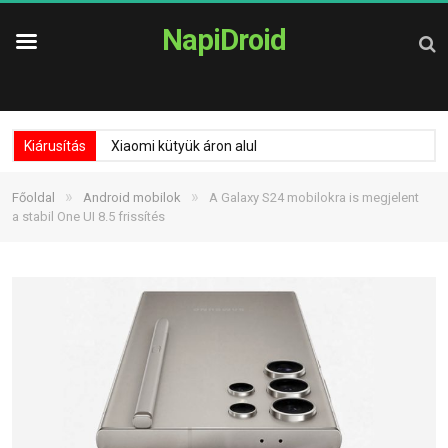
NapiDroid
Kiárusítás
Xiaomi kütyük áron alul
»
»
Főoldal
Android mobilok
A Galaxy S24 mobilokra is megjelent
a stabil One UI 8.5 frissítés