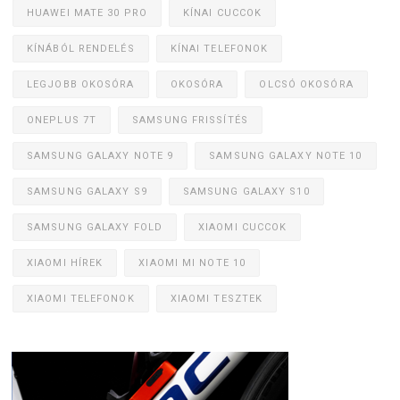
HUAWEI MATE 30 PRO
KÍNAI CUCCOK
KÍNÁBÓL RENDELÉS
KÍNAI TELEFONOK
LEGJOBB OKOSÓRA
OKOSÓRA
OLCSÓ OKOSÓRA
ONEPLUS 7T
SAMSUNG FRISSÍTÉS
SAMSUNG GALAXY NOTE 9
SAMSUNG GALAXY NOTE 10
SAMSUNG GALAXY S9
SAMSUNG GALAXY S10
SAMSUNG GALAXY FOLD
XIAOMI CUCCOK
XIAOMI HÍREK
XIAOMI MI NOTE 10
XIAOMI TELEFONOK
XIAOMI TESZTEK