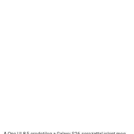
A One UI 8.5 eredetileg a Galaxy S26 sorozattal jelent meg,