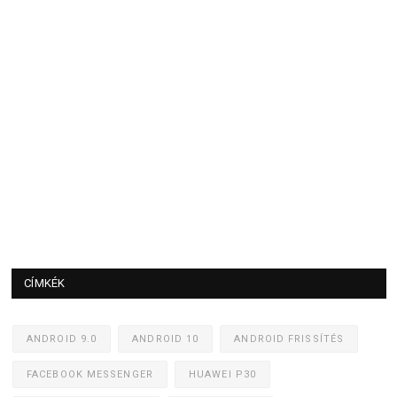
CÍMKÉK
ANDROID 9.0
ANDROID 10
ANDROID FRISSÍTÉS
FACEBOOK MESSENGER
HUAWEI P30