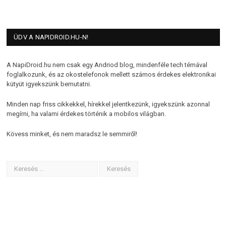
ÜDV A NAPIDROID.HU-N!
A NapiDroid.hu nem csak egy Andriod blog, mindenféle tech témával
foglalkozunk, és az okostelefonok mellett számos érdekes elektronikai
kütyüt igyekszünk bemutatni.
Minden nap friss cikkekkel, hírekkel jelentkezünk, igyekszünk azonnal
megírni, ha valami érdekes történik a mobilos világban.
Kövess minket, és nem maradsz le semmiről!