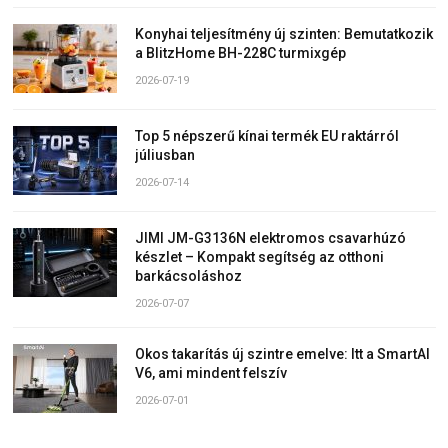
Konyhai teljesítmény új szinten: Bemutatkozik
a BlitzHome BH-228C turmixgép
2026-07-19
Top 5 népszerű kínai termék EU raktárról
júliusban
2026-07-14
JIMI JM-G3136N elektromos csavarhúzó
készlet – Kompakt segítség az otthoni
barkácsoláshoz
2026-07-07
Okos takarítás új szintre emelve: Itt a SmartAI
V6, ami mindent felszív
2026-07-01