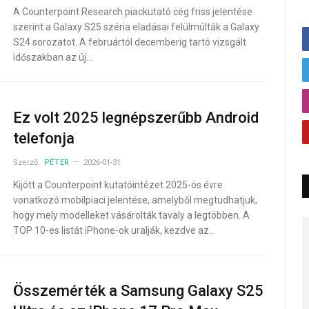
A Counterpoint Research piackutató cég friss jelentése
szerint a Galaxy S25 széria eladásai felülmúlták a Galaxy
S24 sorozatot. A februártól decemberig tartó vizsgált
időszakban az új…
Ez volt 2025 legnépszerűbb Android
telefonja
Szerző:
PÉTER
2026-01-31
Kijött a Counterpoint kutatóintézet 2025-ös évre
vonatkozó mobilpiaci jelentése, amelyből megtudhatjuk,
hogy mely modelleket vásárolták tavaly a legtöbben. A
TOP 10-es listát iPhone-ok uralják, kezdve az…
Összemérték a Samsung Galaxy S25