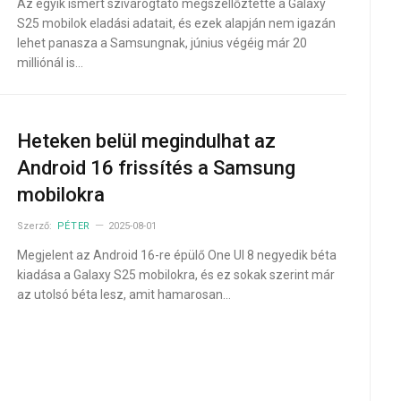
Az egyik ismert szivárogtató megszellőztette a Galaxy
S25 mobilok eladási adatait, és ezek alapján nem igazán
lehet panasza a Samsungnak, június végéig már 20
milliónál is…
Heteken belül megindulhat az
Android 16 frissítés a Samsung
mobilokra
Szerző:
PÉTER
2025-08-01
Megjelent az Android 16-re épülő One UI 8 negyedik béta
kiadása a Galaxy S25 mobilokra, és ez sokak szerint már
az utolsó béta lesz, amit hamarosan…