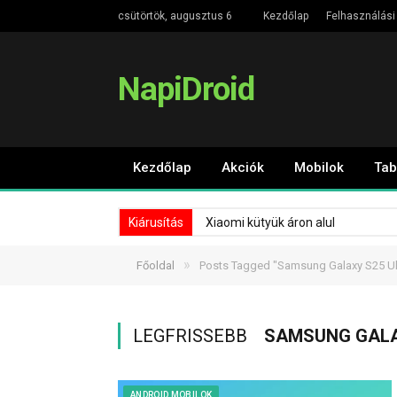
csütörtök, augusztus 6
Kezdőlap
Felhasználási 
NapiDroid
Kezdőlap
Akciók
Mobilok
Tab
Kiárusítás
Xiaomi kütyük áron alul
»
Főoldal
Posts Tagged "Samsung Galaxy S25 Ul
LEGFRISSEBB
SAMSUNG GALA
ANDROID MOBILOK