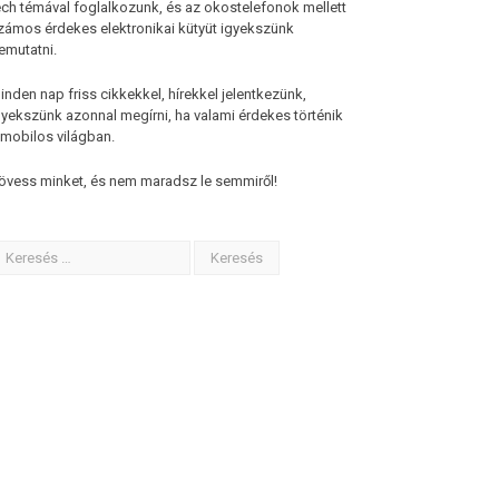
ech témával foglalkozunk, és az okostelefonok mellett
zámos érdekes elektronikai kütyüt igyekszünk
emutatni.
inden nap friss cikkekkel, hírekkel jelentkezünk,
gyekszünk azonnal megírni, ha valami érdekes történik
 mobilos világban.
övess minket, és nem maradsz le semmiről!