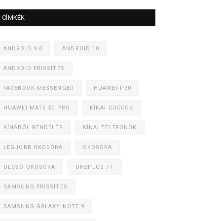
CÍMKÉK
ANDROID 9.0
ANDROID 10
ANDROID FRISSÍTÉS
FACEBOOK MESSENGER
HUAWEI P30
HUAWEI MATE 30 PRO
KÍNAI CUCCOK
KÍNÁBÓL RENDELÉS
KÍNAI TELEFONOK
LEGJOBB OKOSÓRA
OKOSÓRA
OLCSÓ OKOSÓRA
ONEPLUS 7T
SAMSUNG FRISSÍTÉS
SAMSUNG GALAXY NOTE 9