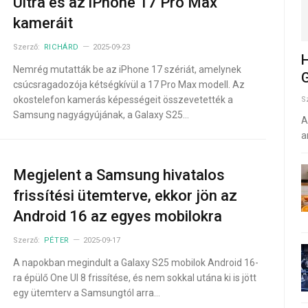
Ultra és az iPhone 17 Pro Max
kameráit
Szerző:
RICHÁRD
2025-09-23
H
Nemrég mutatták be az iPhone 17 szériát, amelynek
G
csúcsragadozója kétségkívül a 17 Pro Max modell. Az
okostelefon kamerás képességeit összevetették a
S
Samsung nagyágyújának, a Galaxy S25…
A
a
Megjelent a Samsung hivatalos
frissítési ütemterve, ekkor jön az
Android 16 az egyes mobilokra
Szerző:
PÉTER
2025-09-17
A napokban megindult a Galaxy S25 mobilok Android 16-
ra épülő One UI 8 frissítése, és nem sokkal utána ki is jött
egy ütemterv a Samsungtól arra…