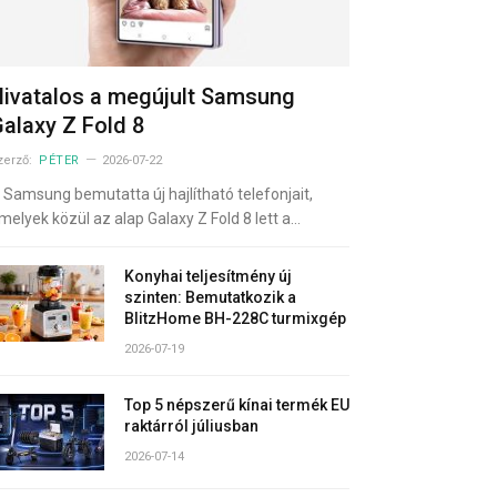
ivatalos a megújult Samsung
alaxy Z Fold 8
zerző:
PÉTER
2026-07-22
 Samsung bemutatta új hajlítható telefonjait,
melyek közül az alap Galaxy Z Fold 8 lett a…
Konyhai teljesítmény új
szinten: Bemutatkozik a
BlitzHome BH-228C turmixgép
2026-07-19
Top 5 népszerű kínai termék EU
raktárról júliusban
2026-07-14