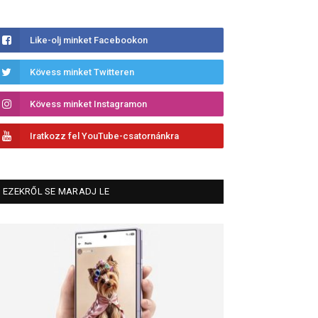
Like-olj minket Facebookon
Kövess minket Twitteren
Kövess minket Instagramon
Iratkozz fel YouTube-csatornánkra
EZEKRŐL SE MARADJ LE