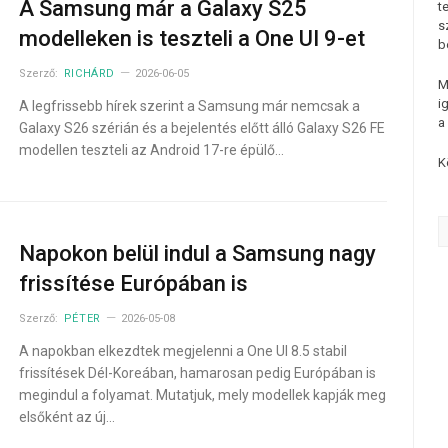
A Samsung már a Galaxy S25
t
s
modelleken is teszteli a One UI 9-et
b
Szerző:
RICHÁRD
2026-06-05
M
i
A legfrissebb hírek szerint a Samsung már nemcsak a
a
Galaxy S26 szérián és a bejelentés előtt álló Galaxy S26 FE
modellen teszteli az Android 17-re épülő…
K
Napokon belül indul a Samsung nagy
frissítése Európában is
Szerző:
PÉTER
2026-05-08
A napokban elkezdtek megjelenni a One UI 8.5 stabil
frissítések Dél-Koreában, hamarosan pedig Európában is
megindul a folyamat. Mutatjuk, mely modellek kapják meg
elsőként az új…