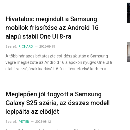
Hivatalos: megindult a Samsung
mobilok frissítése az Android 16
alapú stabil One UI 8-ra
Szerző:
RICHÁRD
2025-09-15
A több hónapos bétatesztelési időszak után a Samsung
végre megkezdte az Android 16 alapokon nyugvó One UI 8
stabil verziójának kiadását. A frissítésnek első körben a…
Meglepően jól fogyott a Samsung
Galaxy S25 széria, az összes modell
lepipálta az elődjét
Szerző:
PÉTER
2025-08-12