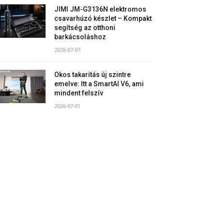
JIMI JM-G3136N elektromos
csavarhúzó készlet – Kompakt
segítség az otthoni
barkácsoláshoz
2026-07-07
Okos takarítás új szintre
emelve: Itt a SmartAI V6, ami
mindent felszív
2026-07-01