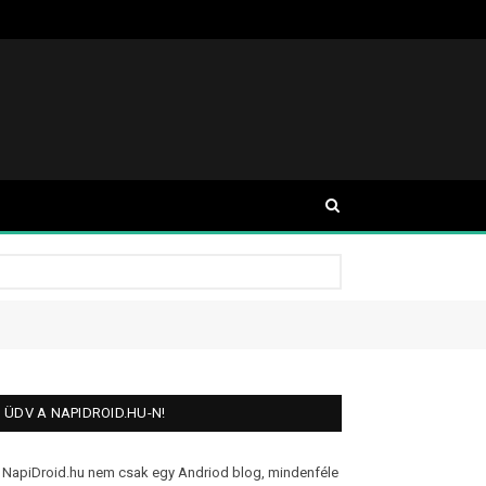
ÜDV A NAPIDROID.HU-N!
 NapiDroid.hu nem csak egy Andriod blog, mindenféle