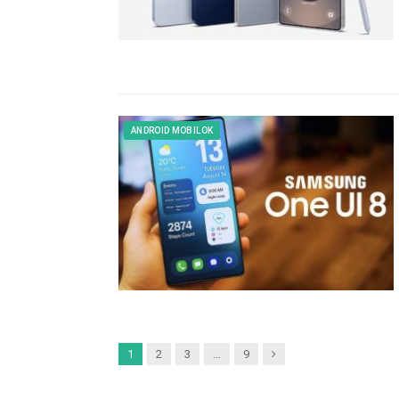
ANDROID MOBILOK
Next
1
2
3
…
9