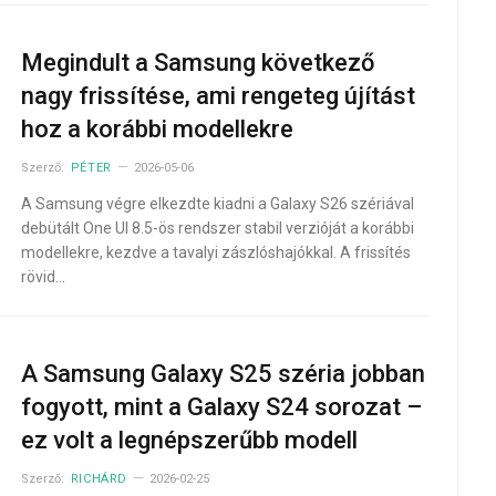
Megindult a Samsung következő
nagy frissítése, ami rengeteg újítást
hoz a korábbi modellekre
Szerző:
PÉTER
2026-05-06
A Samsung végre elkezdte kiadni a Galaxy S26 szériával
debütált One UI 8.5-ös rendszer stabil verzióját a korábbi
modellekre, kezdve a tavalyi zászlóshajókkal. A frissítés
rövid…
A Samsung Galaxy S25 széria jobban
fogyott, mint a Galaxy S24 sorozat –
ez volt a legnépszerűbb modell
Szerző:
RICHÁRD
2026-02-25