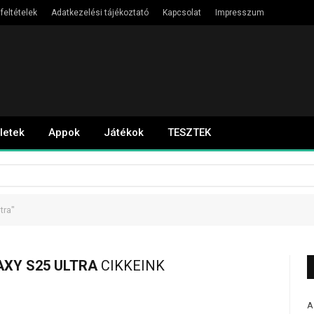
feltételek
Adatkezelési tájékoztató
Kapcsolat
Impresszum
letek
Appok
Játékok
TESZTEK
tra"
XY S25 ULTRA
CIKKEINK
A