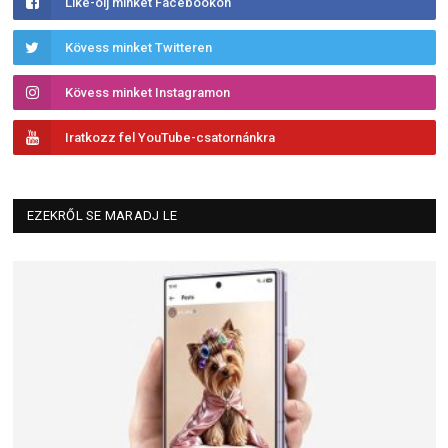
Like-olj minket Facebookon
Kövess minket Twitteren
Kövess minket Instagramon
Iratkozz fel YouTube-csatornánkra
EZEKRŐL SE MARADJ LE