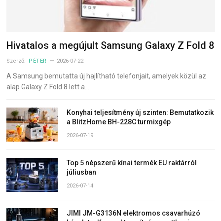
Hivatalos a megújult Samsung Galaxy Z Fold 8
Szerző:
PÉTER
2026-07-22
A Samsung bemutatta új hajlítható telefonjait, amelyek közül az
alap Galaxy Z Fold 8 lett a…
Konyhai teljesítmény új szinten: Bemutatkozik
a BlitzHome BH-228C turmixgép
2026-07-19
Top 5 népszerű kínai termék EU raktárról
júliusban
2026-07-14
JIMI JM-G3136N elektromos csavarhúzó