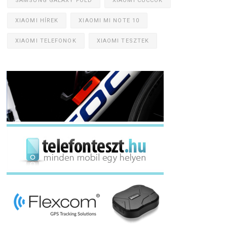
SAMSUNG GALAXY FOLD
XIAOMI CUCCOK
XIAOMI HÍREK
XIAOMI MI NOTE 10
XIAOMI TELEFONOK
XIAOMI TESZTEK