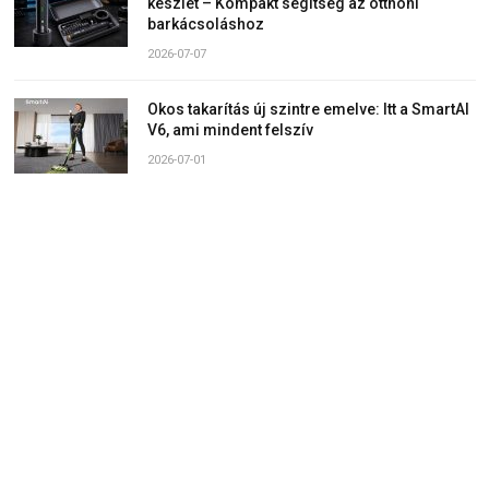
készlet – Kompakt segítség az otthoni
barkácsoláshoz
2026-07-07
Okos takarítás új szintre emelve: Itt a SmartAI
V6, ami mindent felszív
2026-07-01