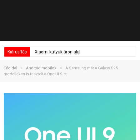
Kiárusítás
Xiaomi kütyük áron alul
»
»
Főoldal
Android mobilok
A Samsung már a Galaxy S25
modelleken is teszteli a One UI 9-et