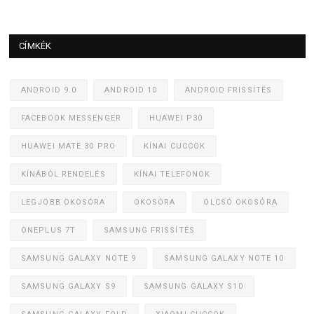
CÍMKÉK
ANDROID 9.0
ANDROID 10
ANDROID FRISSÍTÉS
FACEBOOK MESSENGER
HUAWEI P30
HUAWEI MATE 30 PRO
KÍNAI CUCCOK
KÍNÁBÓL RENDELÉS
KÍNAI TELEFONOK
LEGJOBB OKOSÓRA
OKOSÓRA
OLCSÓ OKOSÓRA
ONEPLUS 7T
SAMSUNG FRISSÍTÉS
SAMSUNG GALAXY NOTE 9
SAMSUNG GALAXY NOTE 10
SAMSUNG GALAXY S9
SAMSUNG GALAXY S10