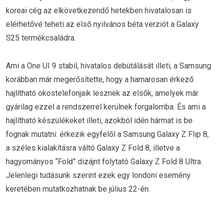
koreai cég az elkövetkezendő hetekben hivatalosan is
elérhetővé teheti az első nyilvános béta verziót a Galaxy
S25 termékcsaládra.
Ami a One UI 9 stabil, hivatalos debütálását illeti, a Samsung
korábban már megerősítette, hogy a hamarosan érkező
hajlítható okostelefonjaik lesznek az elsők, amelyek már
gyárilag ezzel a rendszerrel kerülnek forgalomba. És ami a
hajlítható készülékeket illeti, azokból idén hármat is be
fognak mutatni: érkezik egyfelől a Samsung Galaxy Z Flip 8,
a széles kialakításra váltó Galaxy Z Fold 8, illetve a
hagyományos “Fold” dizájnt folytató Galaxy Z Fold 8 Ultra.
Jelenlegi tudásunk szerint ezek egy londoni esemény
keretében mutatkozhatnak be július 22-én.