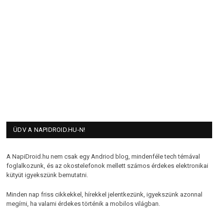
ÜDV A NAPIDROID.HU-N!
A NapiDroid.hu nem csak egy Andriod blog, mindenféle tech témával
foglalkozunk, és az okostelefonok mellett számos érdekes elektronikai
kütyüt igyekszünk bemutatni.
Minden nap friss cikkekkel, hírekkel jelentkezünk, igyekszünk azonnal
megírni, ha valami érdekes történik a mobilos világban.