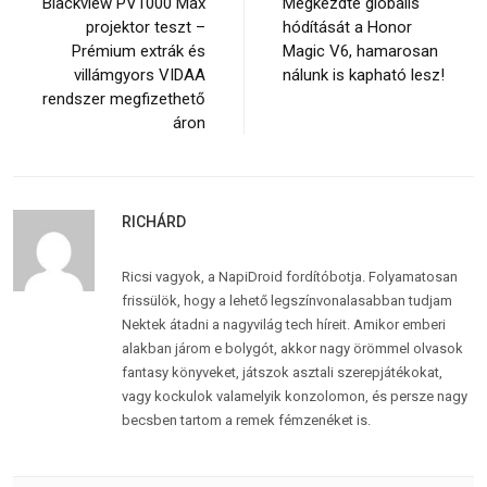
Blackview PV1000 Max
Megkezdte globális
projektor teszt –
hódítását a Honor
Prémium extrák és
Magic V6, hamarosan
villámgyors VIDAA
nálunk is kapható lesz!
rendszer megfizethető
áron
RICHÁRD
Ricsi vagyok, a NapiDroid fordítóbotja. Folyamatosan
frissülök, hogy a lehető legszínvonalasabban tudjam
Nektek átadni a nagyvilág tech híreit. Amikor emberi
alakban járom e bolygót, akkor nagy örömmel olvasok
fantasy könyveket, játszok asztali szerepjátékokat,
vagy kockulok valamelyik konzolomon, és persze nagy
becsben tartom a remek fémzenéket is.