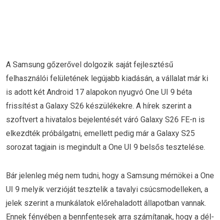
A Samsung gőzerővel dolgozik saját fejlesztésű
felhasználói felületének legújabb kiadásán, a vállalat már ki
is adott két Android 17 alapokon nyugvó One UI 9 béta
frissítést a Galaxy S26 készülékekre. A hírek szerint a
szoftvert a hivatalos bejelentését váró Galaxy S26 FE-n is
elkezdték próbálgatni, emellett pedig már a Galaxy S25
sorozat tagjain is megindult a One UI 9 belsős tesztelése.
Bár jelenleg még nem tudni, hogy a Samsung mérnökei a One
UI 9 melyik verzióját tesztelik a tavalyi csúcsmodelleken, a
jelek szerint a munkálatok előrehaladott állapotban vannak.
Ennek fényében a bennfentesek arra számítanak, hogy a dél-