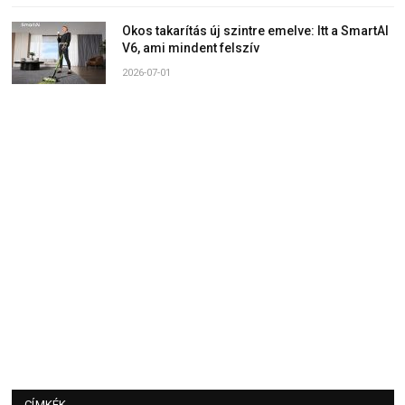
Okos takarítás új szintre emelve: Itt a SmartAI
V6, ami mindent felszív
2026-07-01
CÍMKÉK