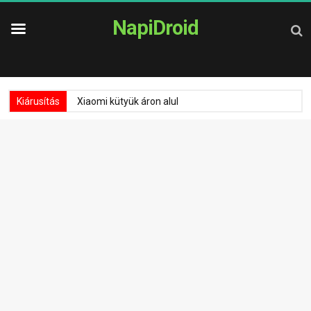
NapiDroid
Kiárusítás
Xiaomi kütyük áron alul