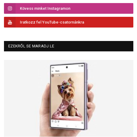
Kövess minket Instagramon
Iratkozz fel YouTube-csatornánkra
EZEKRŐL SE MARADJ LE