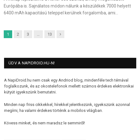
Európába is. Sajnálatos módon nálunk a készülékek 7000 helyett
6400 mAh kapacitású teleppel kerülnek forgalomba, ami…
Next
1
2
3
…
13
ÜDV A NAPIDROID.HU-N!
A NapiDroid.hu nem csak egy Andriod blog, mindenféle tech témával
foglalkozunk, és az okostelefonok mellett számos érdekes elektronikai
kütyüt igyekszünk bemutatni.
Minden nap friss cikkekkel, hírekkel jelentkezünk, igyekszünk azonnal
megírni, ha valami érdekes történik a mobilos világban.
Kövess minket, és nem maradsz le semmiről!