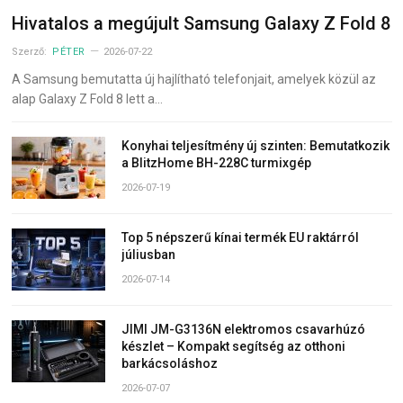
Hivatalos a megújult Samsung Galaxy Z Fold 8
Szerző:
PÉTER
2026-07-22
A Samsung bemutatta új hajlítható telefonjait, amelyek közül az
alap Galaxy Z Fold 8 lett a…
Konyhai teljesítmény új szinten: Bemutatkozik
a BlitzHome BH-228C turmixgép
2026-07-19
Top 5 népszerű kínai termék EU raktárról
júliusban
2026-07-14
JIMI JM-G3136N elektromos csavarhúzó
készlet – Kompakt segítség az otthoni
barkácsoláshoz
2026-07-07