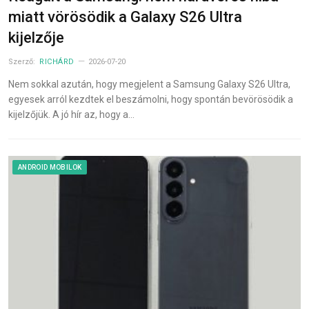
miatt vörösödik a Galaxy S26 Ultra
kijelzője
Szerző:
RICHÁRD
2026-07-20
Nem sokkal azután, hogy megjelent a Samsung Galaxy S26 Ultra,
egyesek arról kezdtek el beszámolni, hogy spontán bevörösödik a
kijelzőjük. A jó hír az, hogy a…
ANDROID MOBILOK