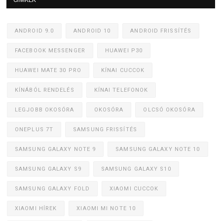
ANDROID 9.0
ANDROID 10
ANDROID FRISSÍTÉS
FACEBOOK MESSENGER
HUAWEI P30
HUAWEI MATE 30 PRO
KÍNAI CUCCOK
KÍNÁBÓL RENDELÉS
KÍNAI TELEFONOK
LEGJOBB OKOSÓRA
OKOSÓRA
OLCSÓ OKOSÓRA
ONEPLUS 7T
SAMSUNG FRISSÍTÉS
SAMSUNG GALAXY NOTE 9
SAMSUNG GALAXY NOTE 10
SAMSUNG GALAXY S9
SAMSUNG GALAXY S10
SAMSUNG GALAXY FOLD
XIAOMI CUCCOK
XIAOMI HÍREK
XIAOMI MI NOTE 10