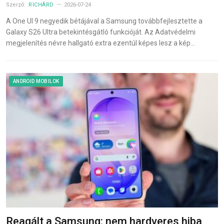
Szerző:
RICHÁRD
2026-07-24
A One UI 9 negyedik bétájával a Samsung továbbfejlesztette a
Galaxy S26 Ultra betekintésgátló funkcióját. Az Adatvédelmi
megjelenítés névre hallgató extra ezentúl képes lesz a kép…
ANDROID MOBILOK
Reagált a Samsung: nem hardveres hiba