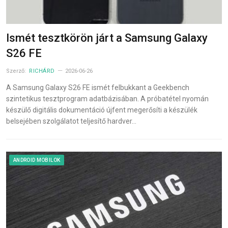
Ismét tesztkörön járt a Samsung Galaxy
S26 FE
Szerző:
RICHÁRD
2026-06-26
A Samsung Galaxy S26 FE ismét felbukkant a Geekbench
szintetikus tesztprogram adatbázisában. A próbatétel nyomán
készülő digitális dokumentáció újfent megerősíti a készülék
belsejében szolgálatot teljesítő hardver…
ANDROID MOBILOK