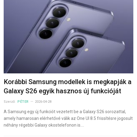
Korábbi Samsung modellek is megkapják a
Galaxy S26 egyik hasznos új funkcióját
Szerző:
PÉTER
2026-04-28
A Samsung egy új funkciót vezetett be a Galaxy S26 sorozattal,
amely hamarosan elérhetővé válik az One UI 8.5 frissítésre jogosult
néhány régebbi Galaxy okostelefonon is.…