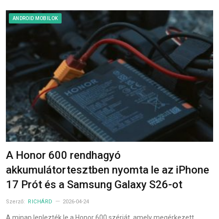
ANDROID MOBILOK
A Honor 600 rendhagyó
akkumulátortesztben nyomta le az iPhone
17 Prót és a Samsung Galaxy S26-ot
Szerző:
RICHÁRD
2026-04-24
A minap leplezték le a Honor 600 szériát, amely megérkezett