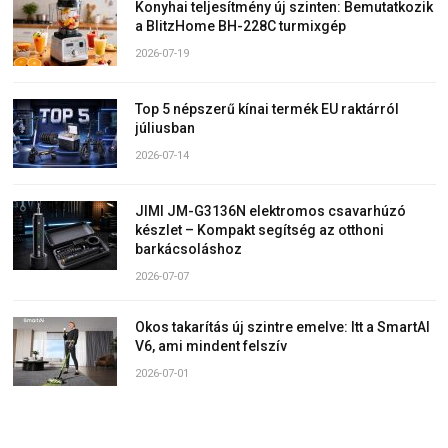
Konyhai teljesítmény új szinten: Bemutatkozik
a BlitzHome BH-228C turmixgép
2026-07-19
Top 5 népszerű kínai termék EU raktárról
júliusban
2026-07-14
JIMI JM-G3136N elektromos csavarhúzó
készlet – Kompakt segítség az otthoni
barkácsoláshoz
2026-07-07
Okos takarítás új szintre emelve: Itt a SmartAI
V6, ami mindent felszív
2026-07-01