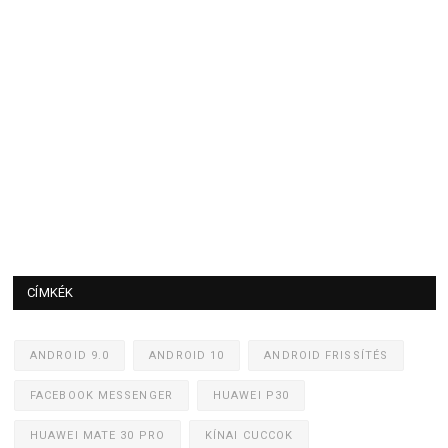
CÍMKÉK
ANDROID 9.0
ANDROID 10
ANDROID FRISSÍTÉS
FACEBOOK MESSENGER
HUAWEI P30
HUAWEI MATE 30 PRO
KÍNAI CUCCOK