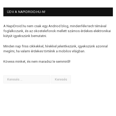
ÜDV A NAPIDROID.HU-N!
A NapiDroid.hu nem csak egy Andriod blog, mindenféle tech témával
foglalkozunk, és az okostelefonok mellett számos érdekes elektronikai
kütyüt igyekszünk bemutatni.
Minden nap friss cikkekkel, hírekkel jelentkezünk, igyekszünk azonnal
megírni, ha valami érdekes történik a mobilos világban.
Kövess minket, és nem maradsz le semmiről!