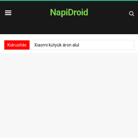
NapiDroid
Kiárusítás
Xiaomi kütyük áron alul