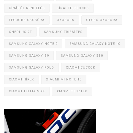
KÍNÁBÓL RENDELÉS
KÍNAI TELEFONOK
LEGJOBB OKOSÓRA
OKOSÓRA
OLCSÓ OKOSÓRA
ONEPLUS 7T
SAMSUNG FRISSÍTÉS
SAMSUNG GALAXY NOTE 9
SAMSUNG GALAXY NOTE 10
SAMSUNG GALAXY S9
SAMSUNG GALAXY S10
SAMSUNG GALAXY FOLD
XIAOMI CUCCOK
XIAOMI HÍREK
XIAOMI MI NOTE 10
XIAOMI TELEFONOK
XIAOMI TESZTEK