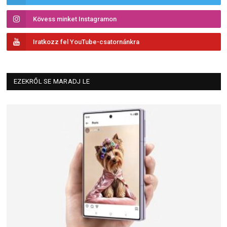
Kövess minket Instagramon
Iratkozz fel YouTube-csatornánkra
EZEKRŐL SE MARADJ LE