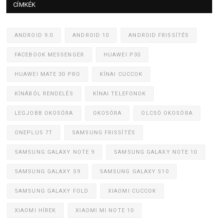
CÍMKÉK
ANDROID 9.0
ANDROID 10
ANDROID FRISSÍTÉS
FACEBOOK MESSENGER
HUAWEI P30
HUAWEI MATE 30 PRO
KÍNAI CUCCOK
KÍNÁBÓL RENDELÉS
KÍNAI TELEFONOK
LEGJOBB OKOSÓRA
OKOSÓRA
OLCSÓ OKOSÓRA
ONEPLUS 7T
SAMSUNG FRISSÍTÉS
SAMSUNG GALAXY NOTE 9
SAMSUNG GALAXY NOTE 10
SAMSUNG GALAXY S9
SAMSUNG GALAXY S10
SAMSUNG GALAXY FOLD
XIAOMI CUCCOK
XIAOMI HÍREK
XIAOMI MI NOTE 10