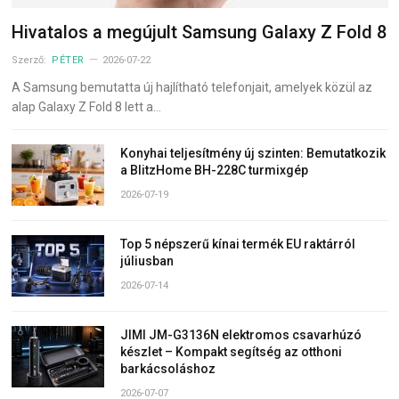
Hivatalos a megújult Samsung Galaxy Z Fold 8
Szerző:
PÉTER
2026-07-22
A Samsung bemutatta új hajlítható telefonjait, amelyek közül az
alap Galaxy Z Fold 8 lett a…
Konyhai teljesítmény új szinten: Bemutatkozik
a BlitzHome BH-228C turmixgép
2026-07-19
Top 5 népszerű kínai termék EU raktárról
júliusban
2026-07-14
JIMI JM-G3136N elektromos csavarhúzó
készlet – Kompakt segítség az otthoni
barkácsoláshoz
2026-07-07