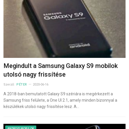
Megindult a Samsung Galaxy S9 mobilok
utolsó nagy frissítése
Szerző:
PÉTER
2020-06-16
A 2018-ban bemutatott Galaxy S9 szériára is megérkezett a
Samsung friss felülete, a One UI 2.1, amely minden bizonnyal a
készülékek utolsó nagy frissítése lesz. A…
ANDROID MOBILOK