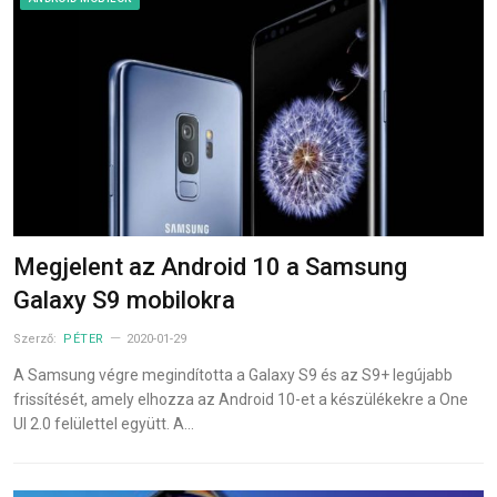
Megjelent az Android 10 a Samsung
Galaxy S9 mobilokra
Szerző:
PÉTER
2020-01-29
A Samsung végre megindította a Galaxy S9 és az S9+ legújabb
frissítését, amely elhozza az Android 10-et a készülékekre a One
UI 2.0 felülettel együtt. A…