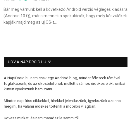
Bár még várnunk kell a következő Android verzió végleges kiadásra
(Android 10 Q), máris mennek a spekulációk, hogy mely készülékek
kapják majd meg az új OS-t.…
ÜDV A NAPIDROID.HU-N!
A NapiDroid.hu nem csak egy Andriod blog, mindenféle tech témával
foglalkozunk, és az okostelefonok mellett számos érdekes elektronikai
kütyüt igyekszünk bemutatni.
Minden nap friss cikkekkel, hírekkel jelentkezünk, igyekszünk azonnal
megírni, ha valami érdekes történik a mobilos világban.
Kövess minket, és nem maradsz le semmiről!