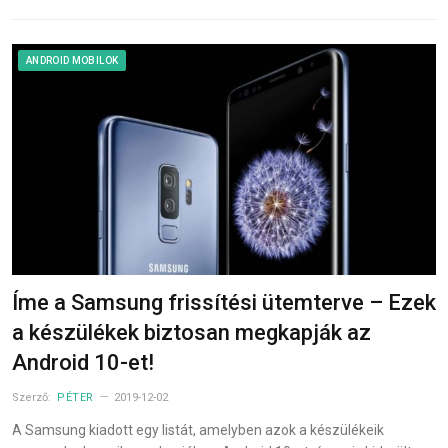
ANDROID MOBILOK
Íme a Samsung frissítési ütemterve – Ezek
a készülékek biztosan megkapják az
Android 10-et!
Szerző:
PÉTER
2019-12-02
A Samsung kiadott egy listát, amelyben azok a készülékeik