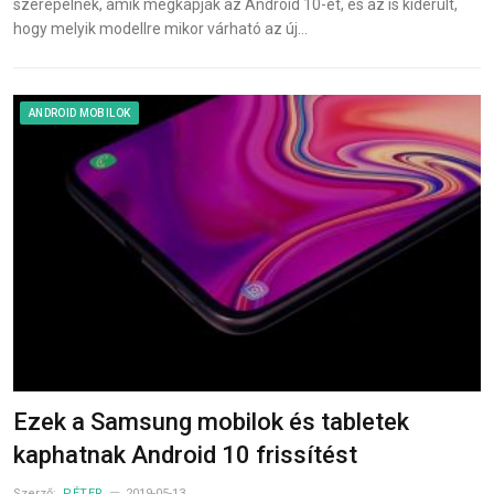
szerepelnek, amik megkapják az Android 10-et, és az is kiderült,
hogy melyik modellre mikor várható az új…
ANDROID MOBILOK
Ezek a Samsung mobilok és tabletek
kaphatnak Android 10 frissítést
Szerző:
PÉTER
2019-05-13