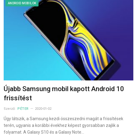
ANDROID MOBILOK
Újabb Samsung mobil kapott Android 10
frissítést
Szerző:
PÉTER
2020-01-02
Úgy látszik, a Samsung kezdi összeszedni magát a frissítések
terén, ugyanis a korábbi évekhez képest gyorsabban zajlik a
folyamat. A Galaxy S10 és a Galaxy Note…