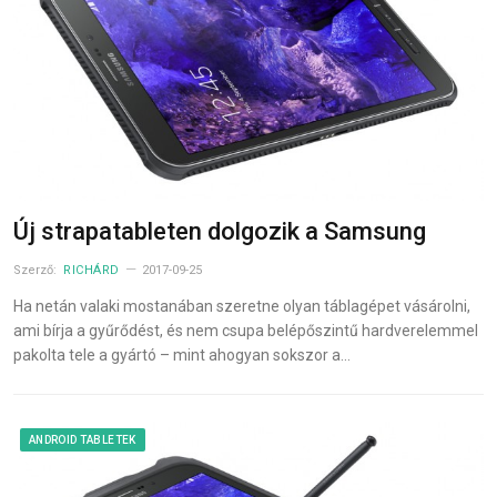
Új strapatableten dolgozik a Samsung
Szerző:
RICHÁRD
2017-09-25
Ha netán valaki mostanában szeretne olyan táblagépet vásárolni,
ami bírja a gyűrődést, és nem csupa belépőszintű hardverelemmel
pakolta tele a gyártó – mint ahogyan sokszor a…
ANDROID TABLETEK