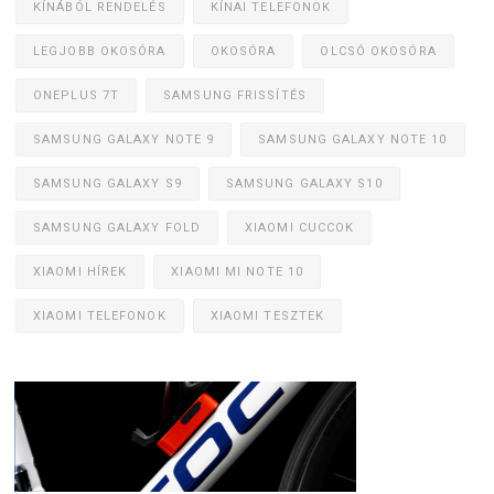
KÍNÁBÓL RENDELÉS
KÍNAI TELEFONOK
LEGJOBB OKOSÓRA
OKOSÓRA
OLCSÓ OKOSÓRA
ONEPLUS 7T
SAMSUNG FRISSÍTÉS
SAMSUNG GALAXY NOTE 9
SAMSUNG GALAXY NOTE 10
SAMSUNG GALAXY S9
SAMSUNG GALAXY S10
SAMSUNG GALAXY FOLD
XIAOMI CUCCOK
XIAOMI HÍREK
XIAOMI MI NOTE 10
XIAOMI TELEFONOK
XIAOMI TESZTEK