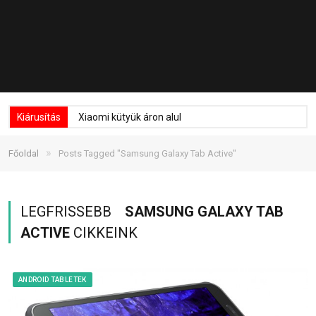
Kiárusítás
Xiaomi kütyük áron alul
»
Főoldal
Posts Tagged "Samsung Galaxy Tab Active"
LEGFRISSEBB
SAMSUNG GALAXY TAB
ACTIVE
CIKKEINK
ANDROID TABLETEK