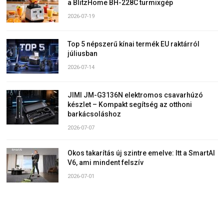
a BlitzHome BH-228C turmixgép
2026-07-19
Top 5 népszerű kínai termék EU raktárról
júliusban
2026-07-14
JIMI JM-G3136N elektromos csavarhúzó
készlet – Kompakt segítség az otthoni
barkácsoláshoz
2026-07-07
Okos takarítás új szintre emelve: Itt a SmartAI
V6, ami mindent felszív
2026-07-01