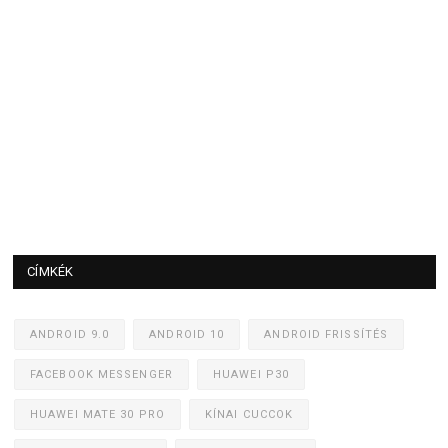
CÍMKÉK
ANDROID 9.0
ANDROID 10
ANDROID FRISSÍTÉS
FACEBOOK MESSENGER
HUAWEI P30
HUAWEI MATE 30 PRO
KÍNAI CUCCOK