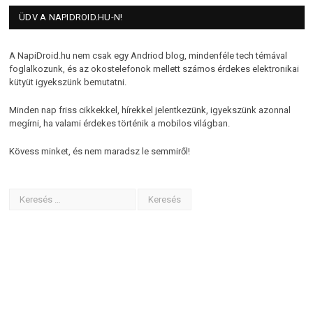
ÜDV A NAPIDROID.HU-N!
A NapiDroid.hu nem csak egy Andriod blog, mindenféle tech témával
foglalkozunk, és az okostelefonok mellett számos érdekes elektronikai
kütyüt igyekszünk bemutatni.
Minden nap friss cikkekkel, hírekkel jelentkezünk, igyekszünk azonnal
megírni, ha valami érdekes történik a mobilos világban.
Kövess minket, és nem maradsz le semmiről!