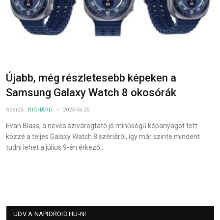
Újabb, még részletesebb képeken a
Samsung Galaxy Watch 8 okosórák
Szerző:
RICHÁRD
2025-06-25
Evan Blass, a neves szivárogtató jó minőségű képanyagot tett
közzé a teljes Galaxy Watch 8 szériáról, így már szinte mindent
tudni lehet a július 9-én érkező…
ÜDV A NAPIDROID.HU-N!