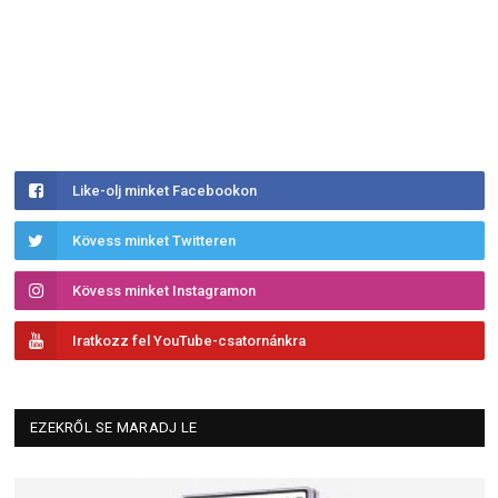
Like-olj minket Facebookon
Kövess minket Twitteren
Kövess minket Instagramon
Iratkozz fel YouTube-csatornánkra
EZEKRŐL SE MARADJ LE