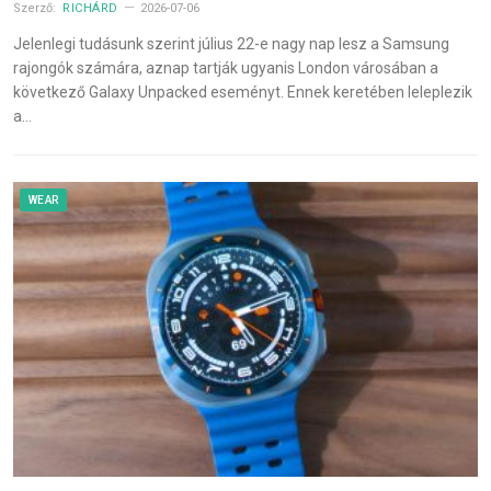
Szerző:
RICHÁRD
2026-07-06
Jelenlegi tudásunk szerint július 22-e nagy nap lesz a Samsung
rajongók számára, aznap tartják ugyanis London városában a
következő Galaxy Unpacked eseményt. Ennek keretében leleplezik
a…
WEAR