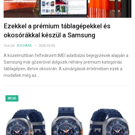
Ezekkel a prémium táblagépekkel és
okosórákkal készül a Samsung
Szerző:
RICHÁRD
2026-02-04
A közelmúltban felfedezett IMEI adatbázis bejegyzések alapján a
Samsung már gőzerővel dolgozik néhány prémium kategóriás
táblagépen, illetve okosórán. A szivárgások értelmében ezek a
modellek még az…
WEAR