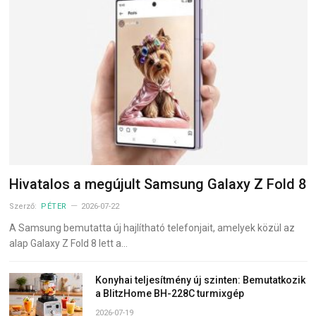
Hivatalos a megújult Samsung Galaxy Z Fold 8
Szerző:
PÉTER
2026-07-22
A Samsung bemutatta új hajlítható telefonjait, amelyek közül az
alap Galaxy Z Fold 8 lett a…
Konyhai teljesítmény új szinten: Bemutatkozik
a BlitzHome BH-228C turmixgép
2026-07-19