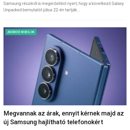
Samsung részéről is megerősítést nyert, hogy a következő Galaxy
Unpacked bemutatót július 22-én tartják.…
ANDROID MOBILOK
Megvannak az árak, ennyit kérnek majd az
új Samsung hajlítható telefonokért