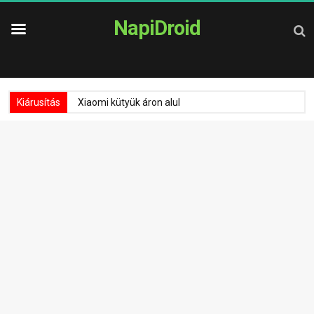
NapiDroid
Kiárusítás
Xiaomi kütyük áron alul