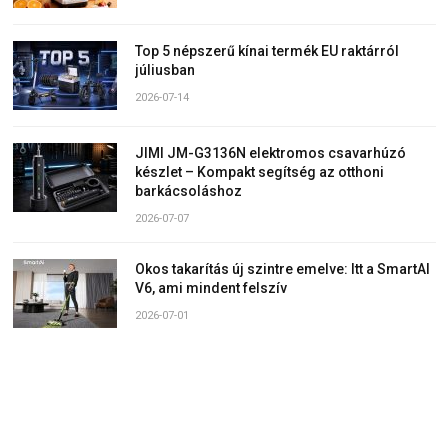
Top 5 népszerű kínai termék EU raktárról
júliusban
2026-07-14
JIMI JM-G3136N elektromos csavarhúzó
készlet – Kompakt segítség az otthoni
barkácsoláshoz
2026-07-07
Okos takarítás új szintre emelve: Itt a SmartAI
V6, ami mindent felszív
2026-07-01