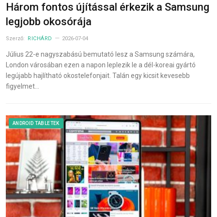
Három fontos újítással érkezik a Samsung
legjobb okosórája
Szerző:
RICHÁRD
2026-07-04
Július 22-e nagyszabású bemutató lesz a Samsung számára,
London városában ezen a napon leplezik le a dél-koreai gyártó
legújabb hajlítható okostelefonjait. Talán egy kicsit kevesebb
figyelmet…
ANDROID TABLETEK