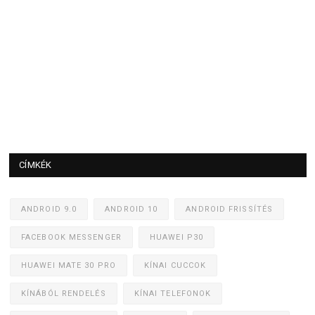
CÍMKÉK
ANDROID 9.0
ANDROID 10
ANDROID FRISSÍTÉS
FACEBOOK MESSENGER
HUAWEI P30
HUAWEI MATE 30 PRO
KÍNAI CUCCOK
KÍNÁBÓL RENDELÉS
KÍNAI TELEFONOK