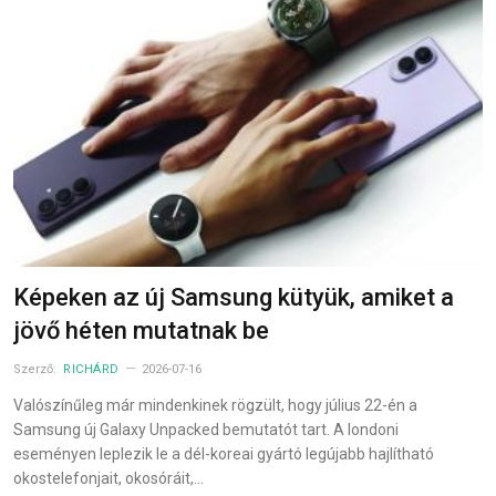
Képeken az új Samsung kütyük, amiket a
jövő héten mutatnak be
Szerző:
RICHÁRD
2026-07-16
Valószínűleg már mindenkinek rögzült, hogy július 22-én a
Samsung új Galaxy Unpacked bemutatót tart. A londoni
eseményen leplezik le a dél-koreai gyártó legújabb hajlítható
okostelefonjait, okosóráit,…