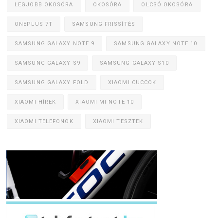
LEGJOBB OKOSÓRA
OKOSÓRA
OLCSÓ OKOSÓRA
ONEPLUS 7T
SAMSUNG FRISSÍTÉS
SAMSUNG GALAXY NOTE 9
SAMSUNG GALAXY NOTE 10
SAMSUNG GALAXY S9
SAMSUNG GALAXY S10
SAMSUNG GALAXY FOLD
XIAOMI CUCCOK
XIAOMI HÍREK
XIAOMI MI NOTE 10
XIAOMI TELEFONOK
XIAOMI TESZTEK