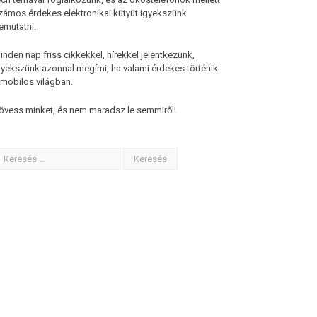
zámos érdekes elektronikai kütyüt igyekszünk
emutatni.
inden nap friss cikkekkel, hírekkel jelentkezünk,
gyekszünk azonnal megírni, ha valami érdekes történik
 mobilos világban.
övess minket, és nem maradsz le semmiről!