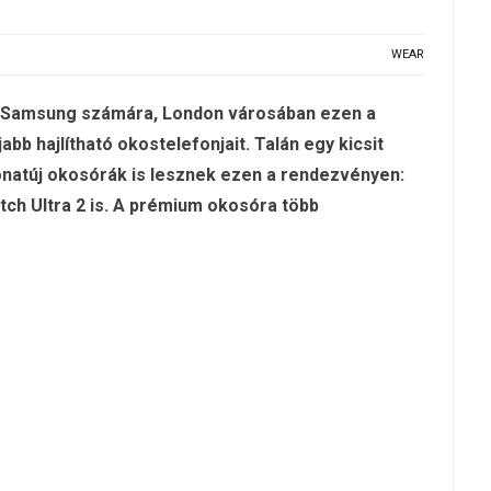
WEAR
a Samsung számára, London városában ezen a
abb hajlítható okostelefonjait. Talán egy kicsit
onatúj okosórák is lesznek ezen a rendezvényen:
tch Ultra 2 is. A prémium okosóra több