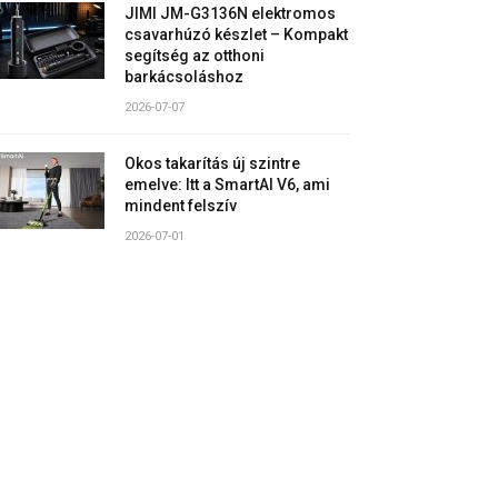
JIMI JM-G3136N elektromos
csavarhúzó készlet – Kompakt
segítség az otthoni
barkácsoláshoz
2026-07-07
Okos takarítás új szintre
emelve: Itt a SmartAI V6, ami
mindent felszív
2026-07-01