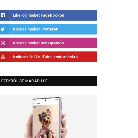
Like-olj minket Facebookon
Kövess minket Twitteren
Kövess minket Instagramon
Iratkozz fel YouTube-csatornánkra
EZEKRŐL SE MARADJ LE