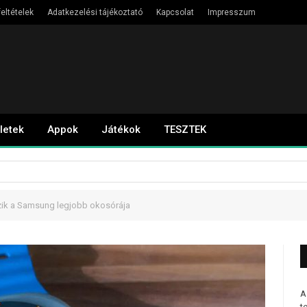
eltételek
Adatkezelési tájékoztató
Kapcsolat
Impresszum
letek
Appok
Játékok
TESZTEK
ezik a Samsung legjobb okosórája
A
t