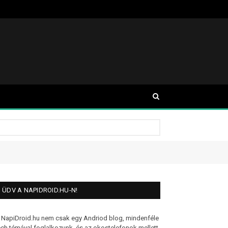
ÜDV A NAPIDROID.HU-N!
 NapiDroid.hu nem csak egy Andriod blog, mindenféle
ech témával foglalkozunk, és az okostelefonok mellett