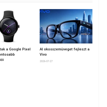
tak a Google Pixel
AI okosszemüveget fejleszt a
ontosabb
Vivo
iói
2026-07-27