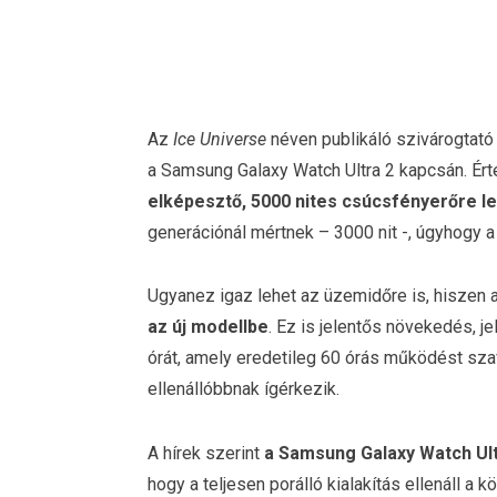
Az
Ice Universe
néven publikáló szivárogtat
a Samsung Galaxy Watch Ultra 2 kapcsán. Ért
elképesztő, 5000 nites csúcsfényerőre l
generációnál mértnek – 3000 nit -, úgyhogy a 
Ugyanez igaz lehet az üzemidőre is, hiszen a
az új modellbe
. Ez is jelentős növekedés, j
órát, amely eredetileg 60 órás működést szav
ellenállóbbnak ígérkezik.
A hírek szerint
a Samsung Galaxy Watch Ult
hogy a teljesen porálló kialakítás ellenáll a