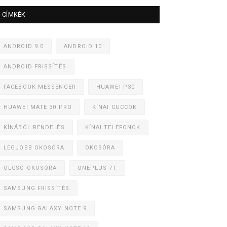
CÍMKÉK
ANDROID 9.0
ANDROID 10
ANDROID FRISSÍTÉS
FACEBOOK MESSENGER
HUAWEI P30
HUAWEI MATE 30 PRO
KÍNAI CUCCOK
KÍNÁBÓL RENDELÉS
KÍNAI TELEFONOK
LEGJOBB OKOSÓRA
OKOSÓRA
OLCSÓ OKOSÓRA
ONEPLUS 7T
SAMSUNG FRISSÍTÉS
SAMSUNG GALAXY NOTE 9