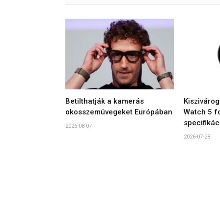
Betilthatják a kamerás
Kiszivárog
okosszemüvegeket Európában
Watch 5 f
specifikác
2026-08-07
2026-07-28