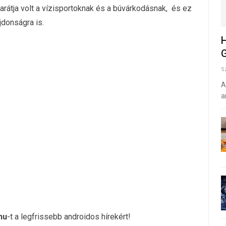
barátja volt a vízisportoknak és a búvárkodásnak, és ez
jdonságra is.
H
G
S
A
a
hu
-t a legfrissebb androidos hírekért!