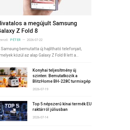
ivatalos a megújult Samsung
alaxy Z Fold 8
zerző:
PÉTER
2026-07-22
 Samsung bemutatta új hajlítható telefonjait,
melyek közül az alap Galaxy Z Fold 8 lett a…
Konyhai teljesítmény új
szinten: Bemutatkozik a
BlitzHome BH-228C turmixgép
2026-07-19
Top 5 népszerű kínai termék EU
raktárról júliusban
2026-07-14