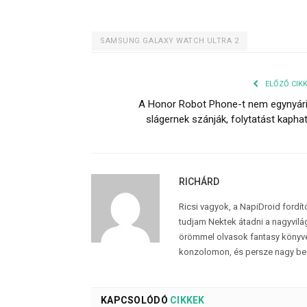
SAMSUNG GALAXY WATCH ULTRA 2
ELŐZŐ CIK
A Honor Robot Phone-t nem egynyár
slágernek szánják, folytatást kapha
RICHÁRD
Ricsi vagyok, a NapiDroid fordí
tudjam Nektek átadni a nagyvilág
örömmel olvasok fantasy könyvek
konzolomon, és persze nagy be
KAPCSOLÓDÓ
CIKKEK