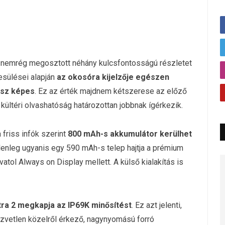
ó nemrég megosztott néhány kulcsfontosságú részletet
esülései alapján
az okosóra kijelzője egészen
esz képes
. Ez az érték majdnem kétszerese az előző
kültéri olvashatóság határozottan jobbnak ígérkezik.
 friss infók szerint
800 mAh-s akkumulátor kerülhet
elenleg ugyanis egy 590 mAh-s telep hajtja a prémium
atol Always on Display mellett. A külső kialakítás is
ra 2 megkapja az IP69K minősítést
. Ez azt jelenti,
 közvetlen közelről érkező, nagynyomású forró