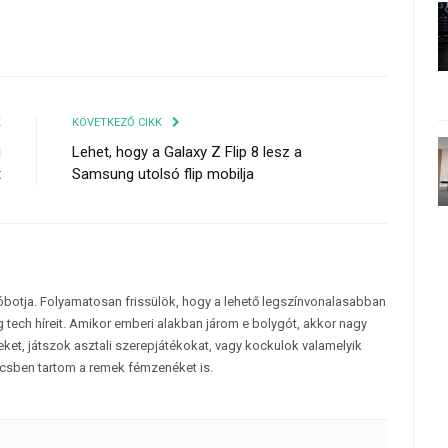
K
KÖVETKEZŐ CIKK
i
Lehet, hogy a Galaxy Z Flip 8 lesz a
t
Samsung utolsó flip mobilja
tóbotja. Folyamatosan frissülök, hogy a lehető legszínvonalasabban
 tech híreit. Amikor emberi alakban járom e bolygót, akkor nagy
et, játszok asztali szerepjátékokat, vagy kockulok valamelyik
csben tartom a remek fémzenéket is.