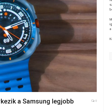
s
b
M
i
a
K
rkezik a Samsung legjobb
0