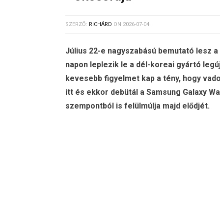
SZERZŐ:
RICHÁRD
ON
2026-07-04
Július 22-e nagyszabású bemutató lesz 
napon leplezik le a dél-koreai gyártó legúj
kevesebb figyelmet kap a tény, hogy vad
itt és ekkor debütál a Samsung Galaxy Wa
szempontból is felülmúlja majd elődjét.