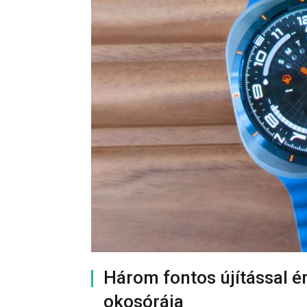
Három fontos újítással é
okosórája