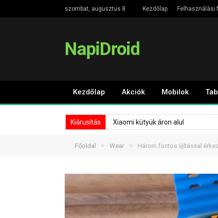
szombat, augusztus 8
Kezdőlap
Felhasználási f
NapiDroid
Kezdőlap
Akciók
Mobilok
Tab
Kiárusítás
Xiaomi kütyük áron alul
»
»
Főoldal
Wear
Három fontos újítással érk