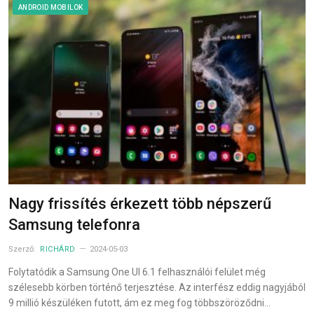
ANDROID MOBILOK
Nagy frissítés érkezett több népszerű
Samsung telefonra
Szerző:
RICHÁRD
2024-05-03
Folytatódik a Samsung One UI 6.1 felhasználói felület még
szélesebb körben történő terjesztése. Az interfész eddig nagyjából
9 millió készüléken futott, ám ez meg fog többszöröződni…