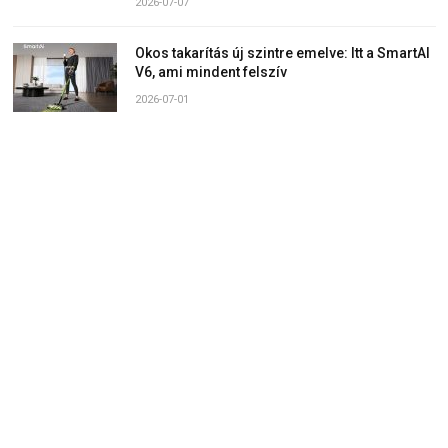
2026-07-07
Okos takarítás új szintre emelve: Itt a SmartAI
V6, ami mindent felszív
2026-07-01