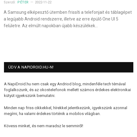
Szerző:
PÉTER
2022-11-22
A Samsung elképesztő ütemben frissíti a telefonjait és táblagépet
a legújabb Android rendszerre, illetve az erre épülő One UI 5
felületre. Az elmúlt napokban újabb készülékek…
ÜDV A NAPIDROID.HU-N!
A NapiDroid.hu nem csak egy Andriod blog, mindenféle tech témával
foglalkozunk, és az okostelefonok mellett számos érdekes elektronikai
kütyüt igyekszünk bemutatni.
Minden nap friss cikkekkel, hírekkel jelentkezünk, igyekszünk azonnal
megírni, ha valami érdekes történik a mobilos világban.
Kövess minket, és nem maradsz le semmiről!