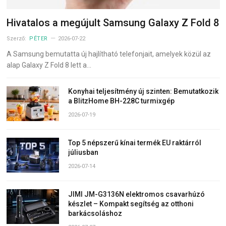
Hivatalos a megújult Samsung Galaxy Z Fold 8
Szerző:
PÉTER
2026-07-22
A Samsung bemutatta új hajlítható telefonjait, amelyek közül az
alap Galaxy Z Fold 8 lett a…
Konyhai teljesítmény új szinten: Bemutatkozik
a BlitzHome BH-228C turmixgép
2026-07-19
Top 5 népszerű kínai termék EU raktárról
júliusban
2026-07-14
JIMI JM-G3136N elektromos csavarhúzó
készlet – Kompakt segítség az otthoni
barkácsoláshoz