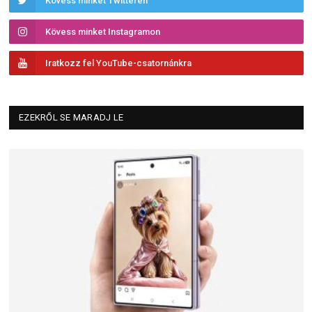
Kövess minket Twitteren
Kövess minket Instagramon
Iratkozz fel YouTube-csatornánkra
EZEKRŐL SE MARADJ LE