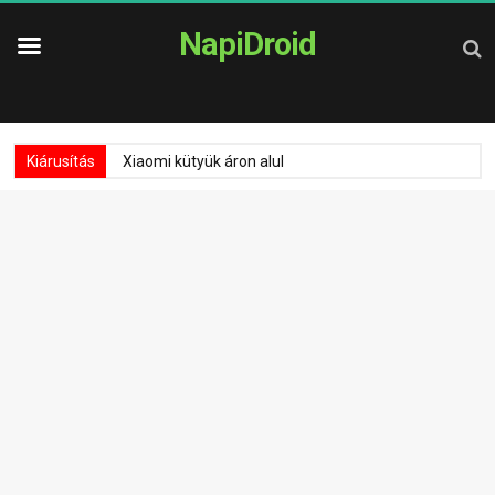
NapiDroid
Kiárusítás
Xiaomi kütyük áron alul