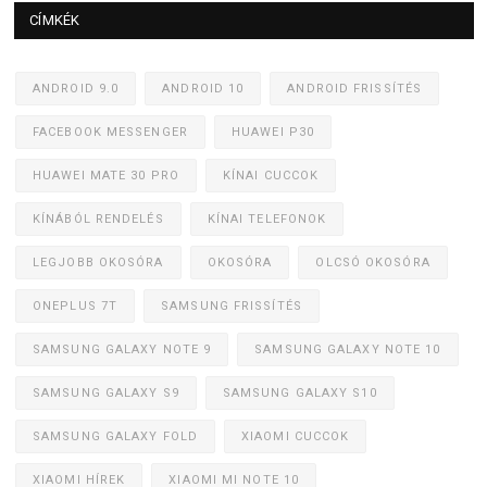
CÍMKÉK
ANDROID 9.0
ANDROID 10
ANDROID FRISSÍTÉS
FACEBOOK MESSENGER
HUAWEI P30
HUAWEI MATE 30 PRO
KÍNAI CUCCOK
KÍNÁBÓL RENDELÉS
KÍNAI TELEFONOK
LEGJOBB OKOSÓRA
OKOSÓRA
OLCSÓ OKOSÓRA
ONEPLUS 7T
SAMSUNG FRISSÍTÉS
SAMSUNG GALAXY NOTE 9
SAMSUNG GALAXY NOTE 10
SAMSUNG GALAXY S9
SAMSUNG GALAXY S10
SAMSUNG GALAXY FOLD
XIAOMI CUCCOK
XIAOMI HÍREK
XIAOMI MI NOTE 10