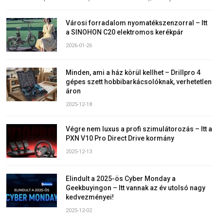
Városi forradalom nyomatékszenzorral – Itt
a SINOHON C20 elektromos kerékpár
2026-01-26
Minden, ami a ház körül kellhet – Drillpro 4
gépes szett hobbibarkácsolóknak, verhetetlen
áron
2025-12-18
Végre nem luxus a profi szimulátorozás – Itt a
PXN V10 Pro Direct Drive kormány
2025-12-13
Elindult a 2025-ös Cyber Monday a
Geekbuyingon – Itt vannak az év utolsó nagy
kedvezményei!
2025-12-02