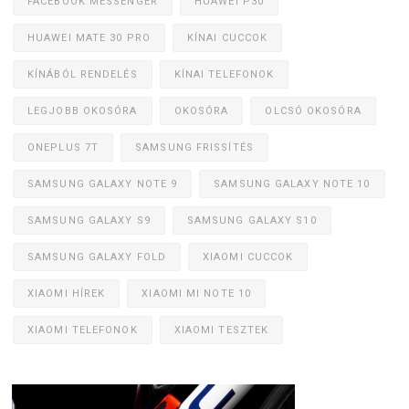
FACEBOOK MESSENGER
HUAWEI P30
HUAWEI MATE 30 PRO
KÍNAI CUCCOK
KÍNÁBÓL RENDELÉS
KÍNAI TELEFONOK
LEGJOBB OKOSÓRA
OKOSÓRA
OLCSÓ OKOSÓRA
ONEPLUS 7T
SAMSUNG FRISSÍTÉS
SAMSUNG GALAXY NOTE 9
SAMSUNG GALAXY NOTE 10
SAMSUNG GALAXY S9
SAMSUNG GALAXY S10
SAMSUNG GALAXY FOLD
XIAOMI CUCCOK
XIAOMI HÍREK
XIAOMI MI NOTE 10
XIAOMI TELEFONOK
XIAOMI TESZTEK