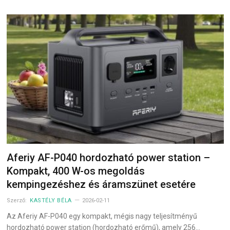
Aferiy AF-P040 hordozható power station –
Kompakt, 400 W-os megoldás
kempingezéshez és áramszünet esetére
Szerző:
KASTÉLY BÉLA
2026-02-11
Az Aferiy AF-P040 egy kompakt, mégis nagy teljesítményű
hordozható power station (hordozható erőmű), amely 256…