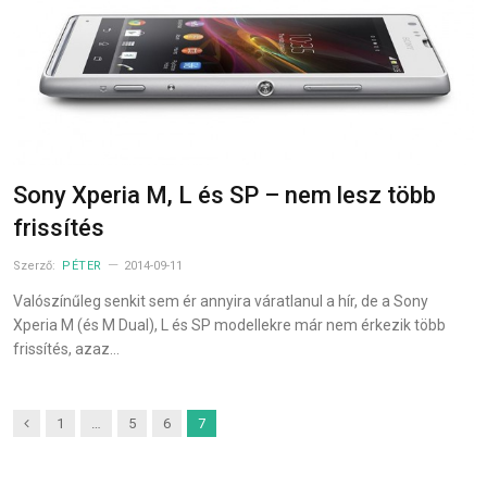
Sony Xperia M, L és SP – nem lesz több
frissítés
Szerző:
PÉTER
2014-09-11
Valószínűleg senkit sem ér annyira váratlanul a hír, de a Sony
Xperia M (és M Dual), L és SP modellekre már nem érkezik több
frissítés, azaz…
Previous
1
…
5
6
7