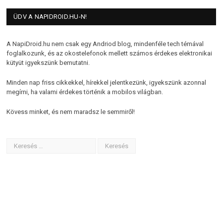
ÜDV A NAPIDROID.HU-N!
A NapiDroid.hu nem csak egy Andriod blog, mindenféle tech témával
foglalkozunk, és az okostelefonok mellett számos érdekes elektronikai
kütyüt igyekszünk bemutatni.
Minden nap friss cikkekkel, hírekkel jelentkezünk, igyekszünk azonnal
megírni, ha valami érdekes történik a mobilos világban.
Kövess minket, és nem maradsz le semmiről!