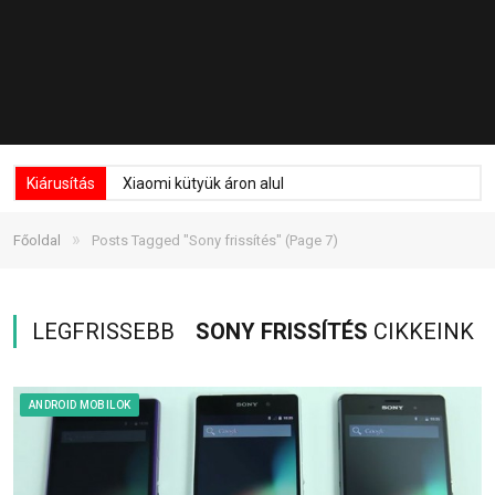
Kiárusítás
Xiaomi kütyük áron alul
»
Főoldal
Posts Tagged "Sony frissítés"
(Page 7)
LEGFRISSEBB
SONY FRISSÍTÉS
CIKKEINK
ANDROID MOBILOK