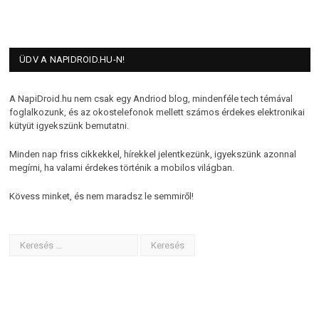
ÜDV A NAPIDROID.HU-N!
A NapiDroid.hu nem csak egy Andriod blog, mindenféle tech témával
foglalkozunk, és az okostelefonok mellett számos érdekes elektronikai
kütyüt igyekszünk bemutatni.
Minden nap friss cikkekkel, hírekkel jelentkezünk, igyekszünk azonnal
megírni, ha valami érdekes történik a mobilos világban.
Kövess minket, és nem maradsz le semmiről!