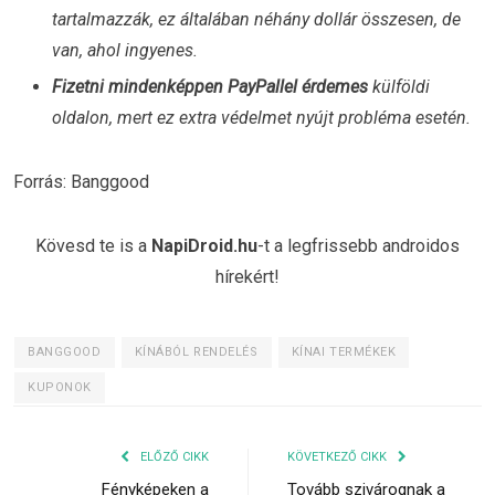
tartalmazzák, ez általában néhány dollár összesen, de
van, ahol ingyenes.
Fizetni mindenképpen PayPallel érdemes
külföldi
oldalon, mert ez extra védelmet nyújt probléma esetén.
Forrás: Banggood
Kövesd te is a
NapiDroid.hu
-t a legfrissebb androidos
hírekért!
BANGGOOD
KÍNÁBÓL RENDELÉS
KÍNAI TERMÉKEK
KUPONOK
ELŐZŐ CIKK
KÖVETKEZŐ CIKK
Fényképeken a
Tovább szivárognak a