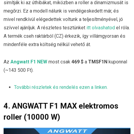
simítják ki az úthibákat, miközben a roller a dinamizmusát is
megőrzi. Ez a modell nálunk is vendégeskedett már, és
mivel rendkívül elégedettek voltunk a teljesítményével, jó
szívvel ajánljuk. A részletes tesztünket
itt olvashatod
el róla.
A termék cseh raktárból (CZ) érkezik, így villámgyorsan és
mindenféle extra költség nélkül vehető át.
Az
Angwatt F1 NEW
most csak
469 $
a
TMSF1N
kuponnal
(~143 500 Ft).
További részletek és rendelés ezen a linken.
4. ANGWATT F1 MAX elektromos
roller (10000 W)