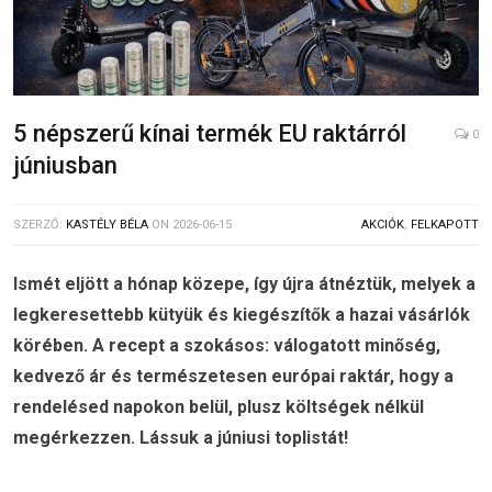
5 népszerű kínai termék EU raktárról
0
júniusban
SZERZŐ:
KASTÉLY BÉLA
ON
2026-06-15
AKCIÓK
,
FELKAPOTT
Ismét eljött a hónap közepe, így újra átnéztük, melyek a
legkeresettebb kütyük és kiegészítők a hazai vásárlók
körében. A recept a szokásos: válogatott minőség,
kedvező ár és természetesen európai raktár, hogy a
rendelésed napokon belül, plusz költségek nélkül
megérkezzen. Lássuk a júniusi toplistát!