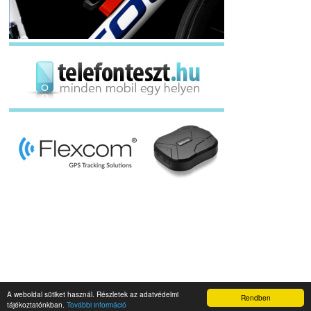
A weboldal sütiket használ. Részletek az adatvédelmi
Rendben
Napidroid.hu 2019
tájékoztatónkban.
További információ