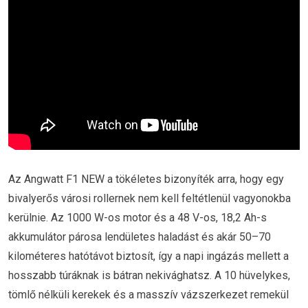
Az Angwatt F1 NEW a tökéletes bizonyíték arra, hogy egy
bivalyerős városi rollernek nem kell feltétlenül vagyonokba
kerülnie. Az 1000 W-os motor és a 48 V-os, 18,2 Ah-s
akkumulátor párosa lendületes haladást és akár 50–70
kilométeres hatótávot biztosít, így a napi ingázás mellett a
hosszabb túráknak is bátran nekivághatsz. A 10 hüvelykes,
tömlő nélküli kerekek és a masszív vázszerkezet remekül