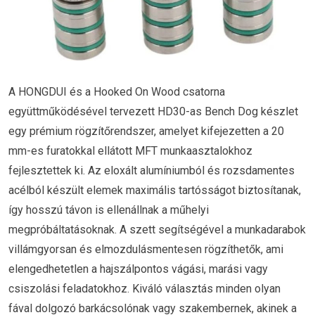
A HONGDUI és a Hooked On Wood csatorna
együttműködésével tervezett HD30-as Bench Dog készlet
egy prémium rögzítőrendszer, amelyet kifejezetten a 20
mm-es furatokkal ellátott MFT munkaasztalokhoz
fejlesztettek ki. Az eloxált alumíniumból és rozsdamentes
acélból készült elemek maximális tartósságot biztosítanak,
így hosszú távon is ellenállnak a műhelyi
megpróbáltatásoknak. A szett segítségével a munkadarabok
villámgyorsan és elmozdulásmentesen rögzíthetők, ami
elengedhetetlen a hajszálpontos vágási, marási vagy
csiszolási feladatokhoz. Kiváló választás minden olyan
fával dolgozó barkácsolónak vagy szakembernek, akinek a