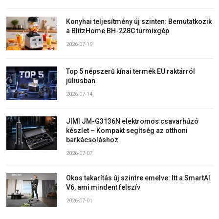
Konyhai teljesítmény új szinten: Bemutatkozik
a BlitzHome BH-228C turmixgép
2026-07-19
Top 5 népszerű kínai termék EU raktárról
júliusban
2026-07-14
JIMI JM-G3136N elektromos csavarhúzó
készlet – Kompakt segítség az otthoni
barkácsoláshoz
2026-07-07
Okos takarítás új szintre emelve: Itt a SmartAI
V6, ami mindent felszív
2026-07-01