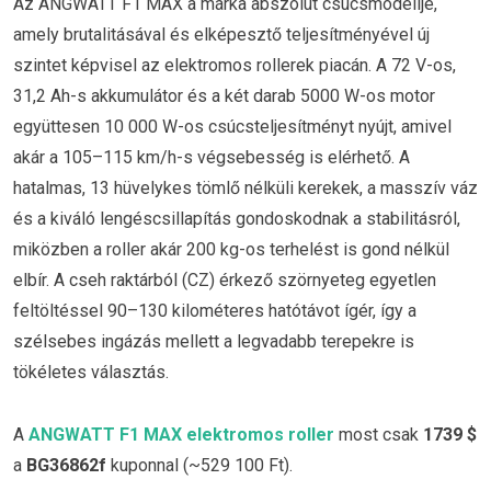
Az ANGWATT F1 MAX a márka abszolút csúcsmodellje,
amely brutalitásával és elképesztő teljesítményével új
szintet képvisel az elektromos rollerek piacán. A 72 V-os,
31,2 Ah-s akkumulátor és a két darab 5000 W-os motor
együttesen 10 000 W-os csúcsteljesítményt nyújt, amivel
akár a 105–115 km/h-s végsebesség is elérhető. A
hatalmas, 13 hüvelykes tömlő nélküli kerekek, a masszív váz
és a kiváló lengéscsillapítás gondoskodnak a stabilitásról,
miközben a roller akár 200 kg-os terhelést is gond nélkül
elbír. A cseh raktárból (CZ) érkező szörnyeteg egyetlen
feltöltéssel 90–130 kilométeres hatótávot ígér, így a
szélsebes ingázás mellett a legvadabb terepekre is
tökéletes választás.
A
ANGWATT F1 MAX elektromos roller
most csak
1739 $
a
BG36862f
kuponnal (~529 100 Ft).