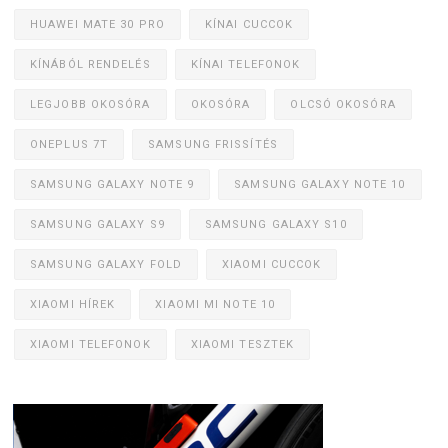
HUAWEI MATE 30 PRO
KÍNAI CUCCOK
KÍNÁBÓL RENDELÉS
KÍNAI TELEFONOK
LEGJOBB OKOSÓRA
OKOSÓRA
OLCSÓ OKOSÓRA
ONEPLUS 7T
SAMSUNG FRISSÍTÉS
SAMSUNG GALAXY NOTE 9
SAMSUNG GALAXY NOTE 10
SAMSUNG GALAXY S9
SAMSUNG GALAXY S10
SAMSUNG GALAXY FOLD
XIAOMI CUCCOK
XIAOMI HÍREK
XIAOMI MI NOTE 10
XIAOMI TELEFONOK
XIAOMI TESZTEK