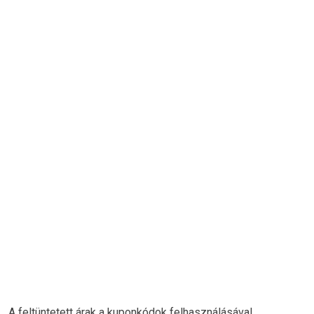
A feltüntetett árak a kuponkódok felhasználásával