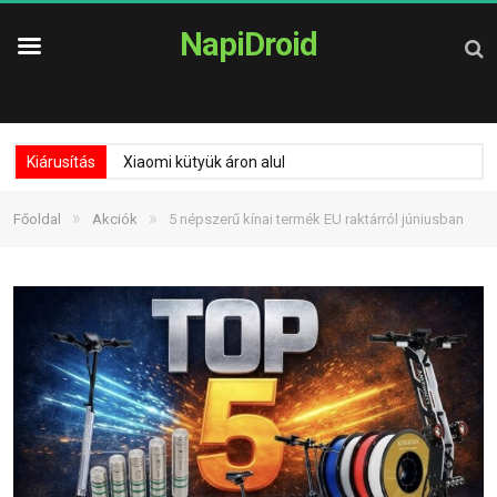
NapiDroid
Kiárusítás
Xiaomi kütyük áron alul
»
»
Főoldal
Akciók
5 népszerű kínai termék EU raktárról júniusban