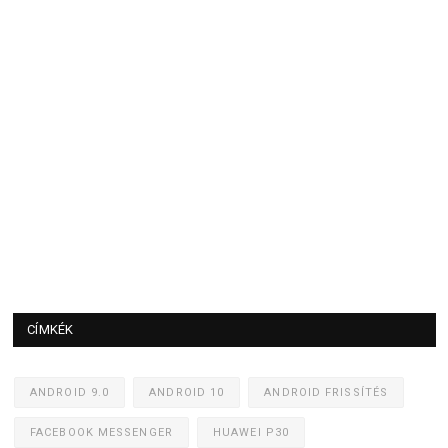
CÍMKÉK
ANDROID 9.0
ANDROID 10
ANDROID FRISSÍTÉS
FACEBOOK MESSENGER
HUAWEI P30