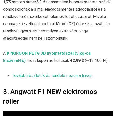
1,75 mm-es átmérőjű és garantáltan buborékmentes szálak
gondoskodnak a sima, elakadásmentes adagolásról és a
rendkívül erős szerkezeti elemek létrehozásáról. Mivel a
csomag közvetlenül cseh raktárból (CZ) érkezik, a szállítás
rendkívül gyors, és semmilyen extra vám- vagy
áfaköltséggel nem kell számolnunk.
A
KINGROON PETG 3D nyomtatószál (5 kg-os
kiszerelés)
most kupon nélkül csak
42,99 $
(~13 100 Ft).
További részletek és rendelés ezen a linken.
3. Angwatt F1 NEW elektromos
roller