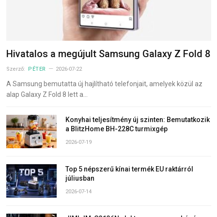
Hivatalos a megújult Samsung Galaxy Z Fold 8
Szerző:
PÉTER
2026-07-22
A Samsung bemutatta új hajlítható telefonjait, amelyek közül az
alap Galaxy Z Fold 8 lett a…
Konyhai teljesítmény új szinten: Bemutatkozik
a BlitzHome BH-228C turmixgép
2026-07-19
Top 5 népszerű kínai termék EU raktárról
júliusban
2026-07-14