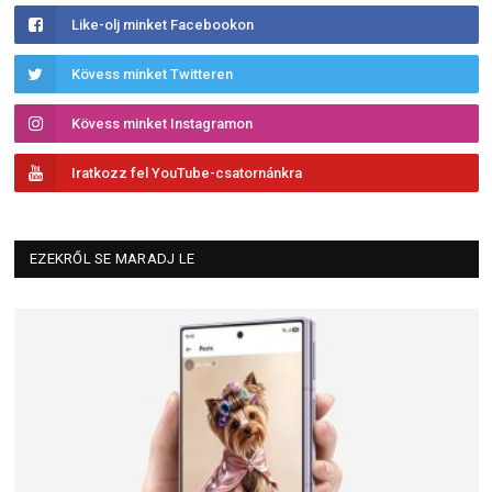
Like-olj minket Facebookon
Kövess minket Twitteren
Kövess minket Instagramon
Iratkozz fel YouTube-csatornánkra
EZEKRŐL SE MARADJ LE