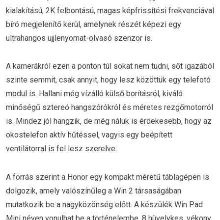
kialakítású, 2K felbontású, magas képfrissítési frekvenciával
bíró megjelenítő kerül, amelynek részét képezi egy
ultrahangos ujjlenyomat-olvasó szenzor is.
A kamerákról ezen a ponton túl sokat nem tudni, sőt igazából
szinte semmit, csak annyit, hogy lesz közöttük egy telefotó
modul is. Hallani még vízálló külső borításról, kiváló
minőségű sztereó hangszórókról és méretes rezgőmotorról
is. Mindez jól hangzik, de még náluk is érdekesebb, hogy az
okostelefon aktív hűtéssel, vagyis egy beépített
ventilátorral is fel lesz szerelve.
A forrás szerint a Honor egy kompakt méretű táblagépen is
dolgozik, amely valószínűleg a Win 2 társaságában
mutatkozik be a nagyközönség előtt. A készülék Win Pad
Mini néven vonulhat be a történelembe, 8 hüvelykes, vékony