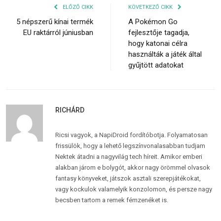
ELŐZŐ CIKK
KÖVETKEZŐ CIKK
5 népszerű kínai termék
A Pokémon Go
EU raktárról júniusban
fejlesztője tagadja,
hogy katonai célra
használták a játék által
gyűjtött adatokat
RICHÁRD
Ricsi vagyok, a NapiDroid fordítóbotja. Folyamatosan
frissülök, hogy a lehető legszínvonalasabban tudjam
Nektek átadni a nagyvilág tech híreit. Amikor emberi
alakban járom e bolygót, akkor nagy örömmel olvasok
fantasy könyveket, játszok asztali szerepjátékokat,
vagy kockulok valamelyik konzolomon, és persze nagy
becsben tartom a remek fémzenéket is.