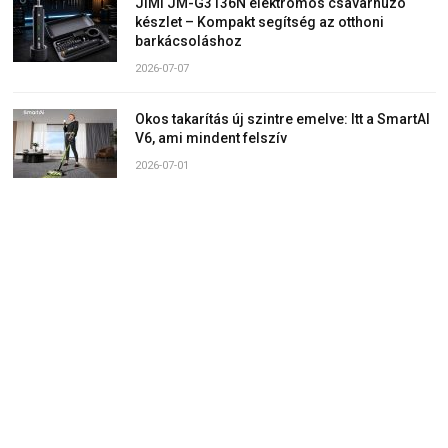
JIMI JM-G3136N elektromos csavarhúzó
készlet – Kompakt segítség az otthoni
barkácsoláshoz
2026-07-07
Okos takarítás új szintre emelve: Itt a SmartAI
V6, ami mindent felszív
2026-07-01