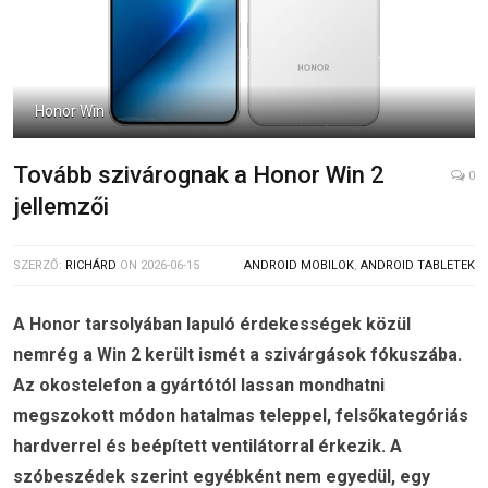
Honor Win
Tovább szivárognak a Honor Win 2
0
jellemzői
SZERZŐ:
RICHÁRD
ON
2026-06-15
ANDROID MOBILOK
,
ANDROID TABLETEK
A Honor tarsolyában lapuló érdekességek közül
nemrég a Win 2 került ismét a szivárgások fókuszába.
Az okostelefon a gyártótól lassan mondhatni
megszokott módon hatalmas teleppel, felsőkategóriás
hardverrel és beépített ventilátorral érkezik. A
szóbeszédek szerint egyébként nem egyedül, egy