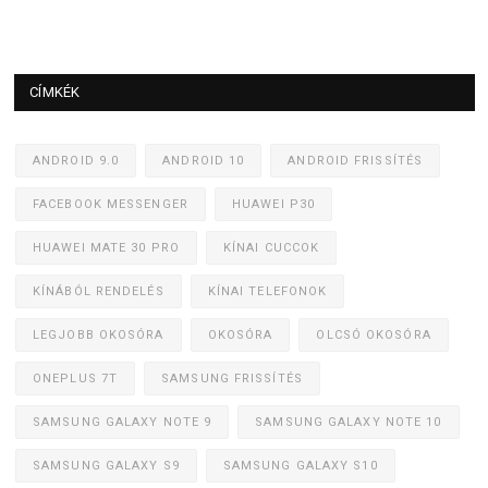
CÍMKÉK
ANDROID 9.0
ANDROID 10
ANDROID FRISSÍTÉS
FACEBOOK MESSENGER
HUAWEI P30
HUAWEI MATE 30 PRO
KÍNAI CUCCOK
KÍNÁBÓL RENDELÉS
KÍNAI TELEFONOK
LEGJOBB OKOSÓRA
OKOSÓRA
OLCSÓ OKOSÓRA
ONEPLUS 7T
SAMSUNG FRISSÍTÉS
SAMSUNG GALAXY NOTE 9
SAMSUNG GALAXY NOTE 10
SAMSUNG GALAXY S9
SAMSUNG GALAXY S10