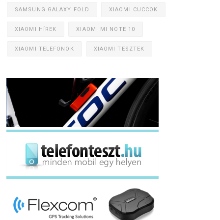
SAMSUNG GALAXY FOLD
XIAOMI CUCCOK
XIAOMI HÍREK
XIAOMI MI NOTE 10
XIAOMI TELEFONOK
XIAOMI TESZTEK