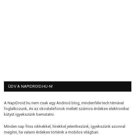
ÜDV A NAPIDROID.HU-N!
A NapiDroid.hu nem csak egy Andriod blog, mindenféle tech témával
foglalkozunk, és az okostelefonok mellett számos érdekes elektronikai
kütyüt igyekszünk bemutatni.
Minden nap friss cikkekkel, hírekkel jelentkezünk, igyekszünk azonnal
megírni, ha valami érdekes történik a mobilos világban.