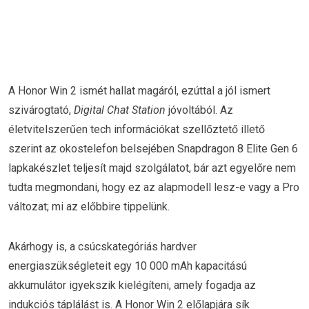
A Honor Win 2 ismét hallat magáról, ezúttal a jól ismert
szivárogtató,
Digital Chat Station
jóvoltából. Az
életvitelszerűen tech információkat szellőztető illető
szerint az okostelefon belsejében Snapdragon 8 Elite Gen 6
lapkakészlet teljesít majd szolgálatot, bár azt egyelőre nem
tudta megmondani, hogy ez az alapmodell lesz-e vagy a Pro
változat; mi az előbbire tippelünk.
Akárhogy is, a csúcskategóriás hardver
energiaszükségleteit egy 10 000 mAh kapacitású
akkumulátor igyekszik kielégíteni, amely fogadja az
indukciós táplálást is. A Honor Win 2 előlapjára sík