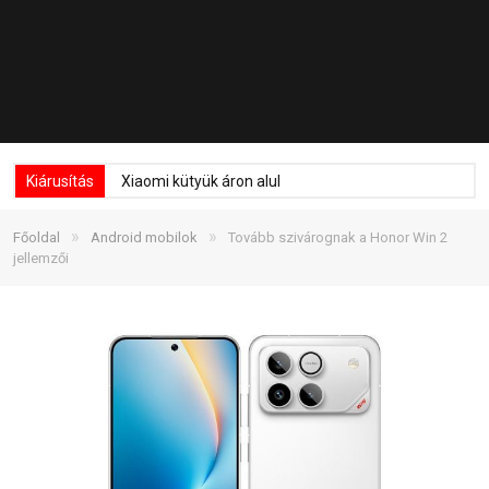
Kiárusítás
Xiaomi kütyük áron alul
»
»
Főoldal
Android mobilok
Tovább szivárognak a Honor Win 2
jellemzői