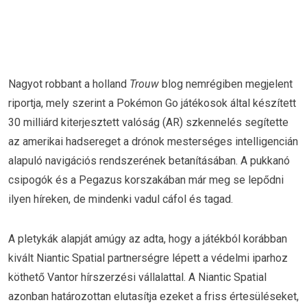
Nagyot robbant a holland
Trouw
blog nemrégiben megjelent
riportja, mely szerint a Pokémon Go játékosok által készített
30 milliárd kiterjesztett valóság (AR) szkennelés segítette
az amerikai hadsereget a drónok mesterséges intelligencián
alapuló navigációs rendszerének betanításában. A pukkanó
csipogók és a Pegazus korszakában már meg se lepődni
ilyen híreken, de mindenki vadul cáfol és tagad.
A pletykák alapját amúgy az adta, hogy a játékból korábban
kivált Niantic Spatial partnerségre lépett a védelmi iparhoz
köthető Vantor hírszerzési vállalattal. A Niantic Spatial
azonban határozottan elutasítja ezeket a friss értesüléseket,