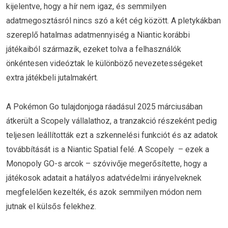
kijelentve, hogy a hír nem igaz, és semmilyen
adatmegosztásról nincs szó a két cég között. A pletykákban
szereplő hatalmas adatmennyiség a Niantic korábbi
játékaiból származik, ezeket tolva a felhasználók
önkéntesen videóztak le különböző nevezetességeket
extra játékbeli jutalmakért.
A Pokémon Go tulajdonjoga ráadásul 2025 márciusában
átkerült a Scopely vállalathoz, a tranzakció részeként pedig
teljesen leállították ezt a szkennelési funkciót és az adatok
továbbítását is a Niantic Spatial felé. A Scopely – ezek a
Monopoly GO-s arcok – szóvivője megerősítette, hogy a
játékosok adatait a hatályos adatvédelmi irányelveknek
megfelelően kezelték, és azok semmilyen módon nem
jutnak el külsős felekhez.