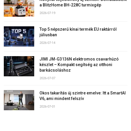
a BlitzHome BH-228C turmixgép
2026-07-19
Top 5 népszerű kínai termék EU raktárról
júliusban
2026-07-14
JIMI JM-G3136N elektromos csavarhúzó
készlet – Kompakt segítség az otthoni
barkácsoláshoz
2026-07-07
Okos takarítás új szintre emelve: Itt a SmartAI
V6, ami mindent felszív
2026-07-01