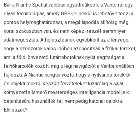
Bár a Niantic Spatial valóban együttműködik a Vantorral egy
olyan technológián, amely GPS-jel nélkül is lehetővé teszi a
pontos helymeghatározást, a megállapodás állítólag még
korai szakaszban van, és nem képezi részét semmilyen
adatmegosztás. A fejlesztésnek egyébként az a lényege,
hogy a szenzorok valós időben azonosítsák a fizikai tereket,
ami a földi önvezető futárrobotoknak nyújt segítséget a
felhőkarcolók között, míg a légi navigációt a Vantor önállóan
fejleszti. A Niantic hangsúlyozta, hogy a nyilvános terekről
és objektumokról készült felvételeket kizárólag a saját
környezetfelismerő mesterséges intelligencia modelljeik
betanítására használták fel, nem pedig katonai célokra.
Elhisszük?