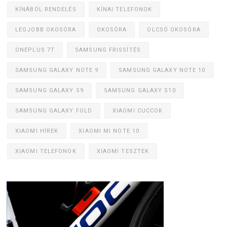
KÍNÁBÓL RENDELÉS
KÍNAI TELEFONOK
LEGJOBB OKOSÓRA
OKOSÓRA
OLCSÓ OKOSÓRA
ONEPLUS 7T
SAMSUNG FRISSÍTÉS
SAMSUNG GALAXY NOTE 9
SAMSUNG GALAXY NOTE 10
SAMSUNG GALAXY S9
SAMSUNG GALAXY S10
SAMSUNG GALAXY FOLD
XIAOMI CUCCOK
XIAOMI HÍREK
XIAOMI MI NOTE 10
XIAOMI TELEFONOK
XIAOMI TESZTEK