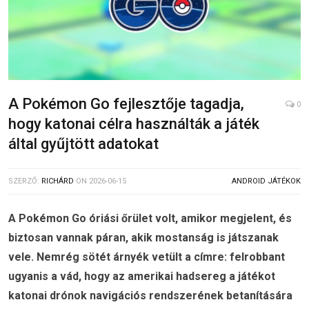
A Pokémon Go fejlesztője tagadja,
0
hogy katonai célra használták a játék
által gyűjtött adatokat
SZERZŐ:
RICHÁRD
ON
2026-06-15
ANDROID JÁTÉKOK
A Pokémon Go óriási őrület volt, amikor megjelent, és
biztosan vannak páran, akik mostanság is játszanak
vele. Nemrég sötét árnyék vetült a címre: felrobbant
ugyanis a vád, hogy az amerikai hadsereg a játékot
katonai drónok navigációs rendszerének betanítására