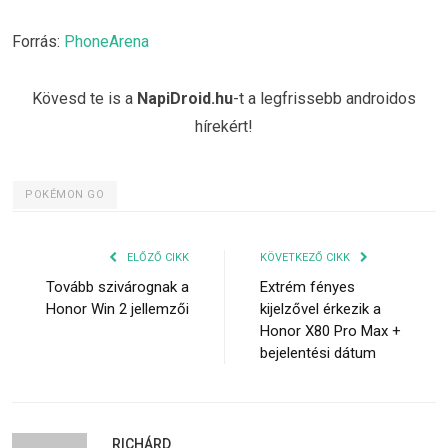
Forrás:
PhoneArena
Kövesd te is a
NapiDroid.hu
-t a legfrissebb androidos
hírekért!
POKÉMON GO
ELŐZŐ CIKK
KÖVETKEZŐ CIKK
Tovább szivárognak a
Extrém fényes
Honor Win 2 jellemzői
kijelzővel érkezik a
Honor X80 Pro Max +
bejelentési dátum
RICHÁRD