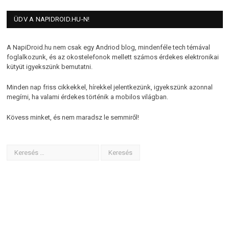
ÜDV A NAPIDROID.HU-N!
A NapiDroid.hu nem csak egy Andriod blog, mindenféle tech témával
foglalkozunk, és az okostelefonok mellett számos érdekes elektronikai
kütyüt igyekszünk bemutatni.
Minden nap friss cikkekkel, hírekkel jelentkezünk, igyekszünk azonnal
megírni, ha valami érdekes történik a mobilos világban.
Kövess minket, és nem maradsz le semmiről!