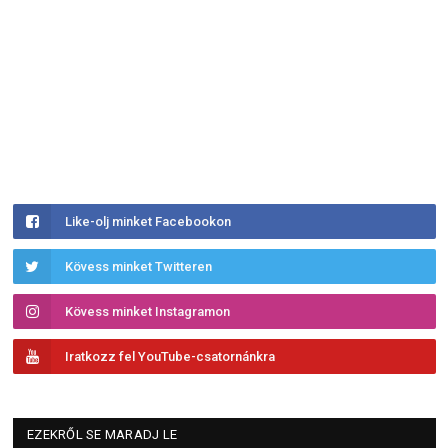
Like-olj minket Facebookon
Kövess minket Twitteren
Kövess minket Instagramon
Iratkozz fel YouTube-csatornánkra
EZEKRŐL SE MARADJ LE