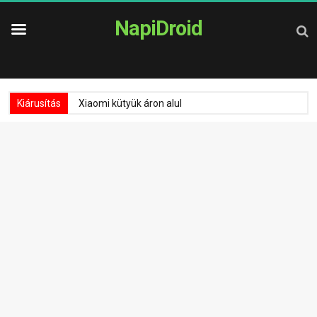
NapiDroid
Kiárusítás
Xiaomi kütyük áron alul