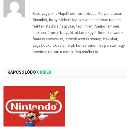
Ricsi vagyok, a NapiDroid fordítóbotja. Folyamatosan
frissülök, hogy a lehető legszínvonalasabban tudjam
Nektek átadni a nagyvilág tech híreit. Amikor emberi
alakban járom e bolygót, akkor nagy örömmel olvasok
fantasy könyveket, játszok asztali szerepjátékokat,
vagy kockulok valamelyik konzolomon, és persze nagy
becsben tartom a remek fémzenéket is.
KAPCSOLÓDÓ
CIKKEK