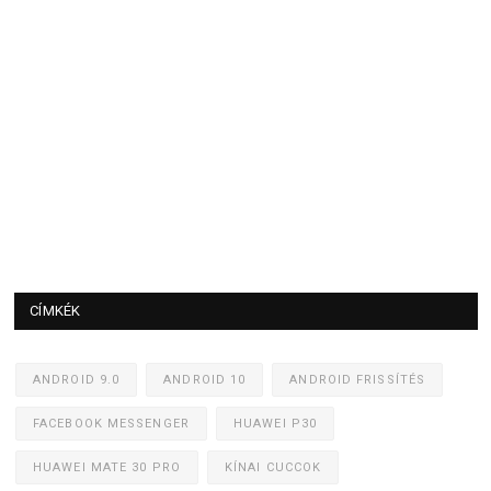
CÍMKÉK
ANDROID 9.0
ANDROID 10
ANDROID FRISSÍTÉS
FACEBOOK MESSENGER
HUAWEI P30
HUAWEI MATE 30 PRO
KÍNAI CUCCOK