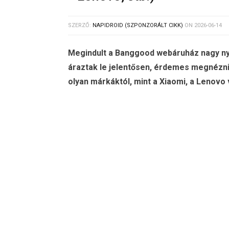
SZERZŐ:
NAPIDROID (SZPONZORÁLT CIKK)
ON
2026-06-14
Megindult a Banggood webáruház nagy ny
áraztak le jelentősen, érdemes megnézni 
olyan márkáktól, mint a Xiaomi, a Lenovo 