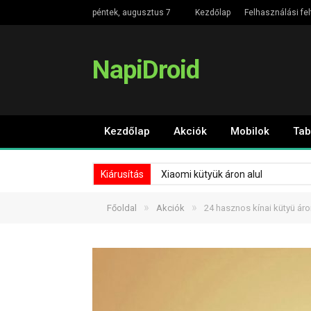
péntek, augusztus 7
Kezdőlap
Felhasználási fel
NapiDroid
Kezdőlap
Akciók
Mobilok
Tab
Kiárusítás
Xiaomi kütyük áron alul
»
»
Főoldal
Akciók
24 hasznos kínai kütyü áron