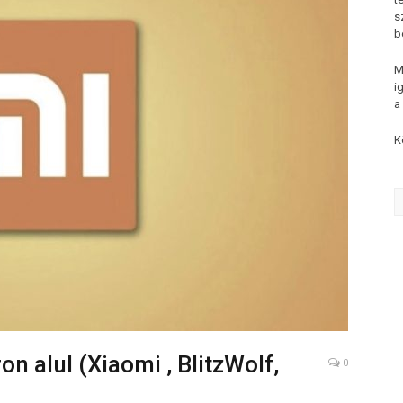
s
b
M
i
a
K
on alul (Xiaomi , BlitzWolf,
0