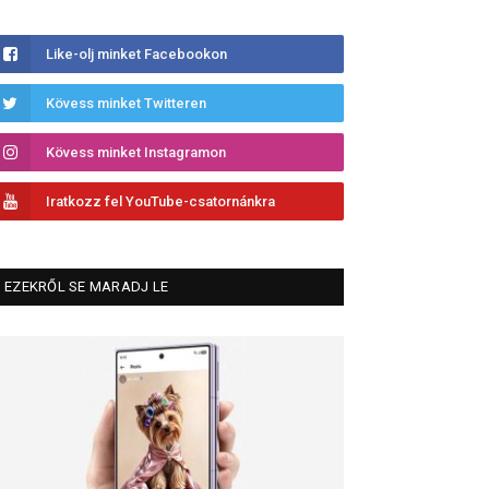
Like-olj minket Facebookon
Kövess minket Twitteren
Kövess minket Instagramon
Iratkozz fel YouTube-csatornánkra
EZEKRŐL SE MARADJ LE