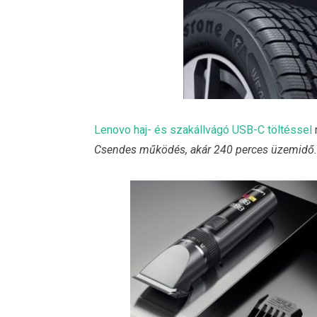
Lenovo haj- és szakállvágó USB-C töltéssel
Csendes működés, akár 240 perces üzemidő.