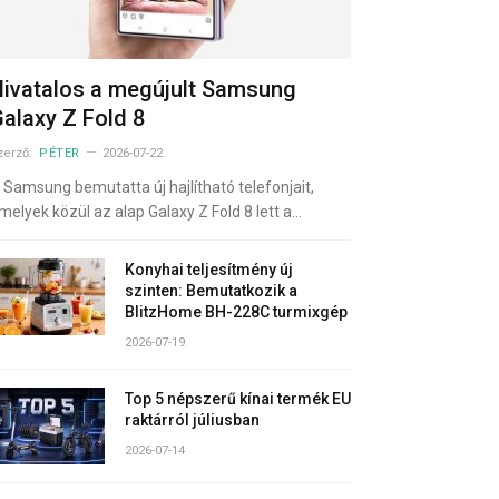
ivatalos a megújult Samsung
alaxy Z Fold 8
zerző:
PÉTER
2026-07-22
 Samsung bemutatta új hajlítható telefonjait,
melyek közül az alap Galaxy Z Fold 8 lett a…
Konyhai teljesítmény új
szinten: Bemutatkozik a
BlitzHome BH-228C turmixgép
2026-07-19
Top 5 népszerű kínai termék EU
raktárról júliusban
2026-07-14