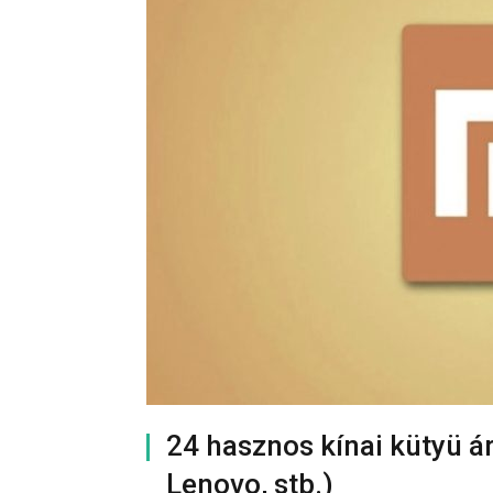
24 hasznos kínai kütyü ár
Lenovo, stb.)