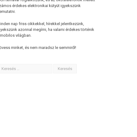
zámos érdekes elektronikai kütyüt igyekszünk
emutatni.
inden nap friss cikkekkel, hírekkel jelentkezünk,
gyekszünk azonnal megírni, ha valami érdekes történik
 mobilos világban.
övess minket, és nem maradsz le semmiről!