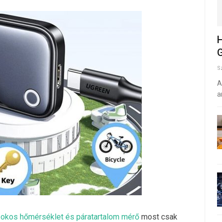
H
G
S
A
a
 okos hőmérséklet és páratartalom mérő
most csak