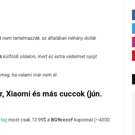
íját nem tartalmazzák, ez általában néhány dollár
s
külföldi oldalon, mert ez extra védelmet nyújt
j meg, ha valami már nem él.
ör, Xiaomi és más cuccok (jún.
tag
most csak 13.99$ a
BG9ccccf
kuponnal (~4300