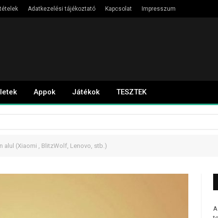
tételek
Adatkezelési tájékoztató
Kapcsolat
Impresszum
letek
Appok
Játékok
TESZTEK
 alul (Xiaomi , BlitzWolf, Lenovo, stb.)
A
t