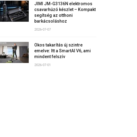
JIMI JM-G3136N elektromos
csavarhúzó készlet – Kompakt
segítség az otthoni
barkácsoláshoz
2026-07-07
Okos takarítás új szintre
emelve: Itt a SmartAI V6, ami
mindent felszív
2026-07-01