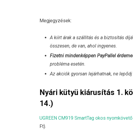
Megjegyzések:
A kiírt árak a szállítás és a biztosítás d
összesen, de van, ahol ingyenes.
Fizetni mindenképpen PayPallel érdeme
probléma esetén.
Az akciók gyorsan lejárhatnak, ne lepőd
Nyári kütyü kiárusítás 1. k
14.)
UGREEN CM919 SmartTag okos nyomkövető 
Ft).