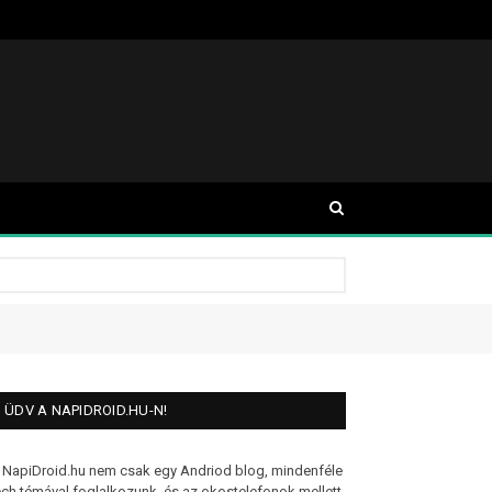
ÜDV A NAPIDROID.HU-N!
 NapiDroid.hu nem csak egy Andriod blog, mindenféle
ech témával foglalkozunk, és az okostelefonok mellett