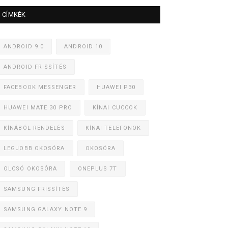
CÍMKÉK
ANDROID 9.0
ANDROID 10
ANDROID FRISSÍTÉS
FACEBOOK MESSENGER
HUAWEI P30
HUAWEI MATE 30 PRO
KÍNAI CUCCOK
KÍNÁBÓL RENDELÉS
KÍNAI TELEFONOK
LEGJOBB OKOSÓRA
OKOSÓRA
OLCSÓ OKOSÓRA
ONEPLUS 7T
SAMSUNG FRISSÍTÉS
SAMSUNG GALAXY NOTE 9