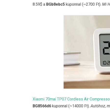
8.59$ a
BGb8ebc5
kuponnal (~2700 Ft).
Mi H
Xiaomi 70mai TP07 Cordless Air Compresso
BG8566d6
kuponnal (~14000 Ft).
Autóhoz, m