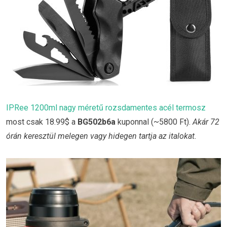
IPRee 1200ml nagy méretű rozsdamentes acél termosz
most csak 18.99$ a
BG502b6a
kuponnal (~5800 Ft).
Akár 72
órán keresztül melegen vagy hidegen tartja az italokat.