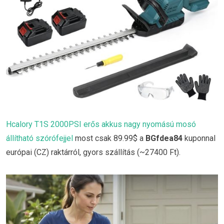
Hcalory T1S 2000PSI erős akkus nagy nyomású mosó
állítható szórófejjel
most csak 89.99$ a
BGfdea84
kuponnal
európai (CZ) raktárról, gyors szállítás (~27400 Ft).