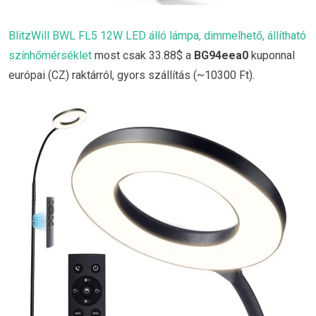
BlitzWill BWL FL5 12W LED álló lámpa, dimmelhető, állítható
színhőmérséklet
most csak 33.88$ a
BG94eea0
kuponnal
európai (CZ) raktárról, gyors szállítás (~10300 Ft).