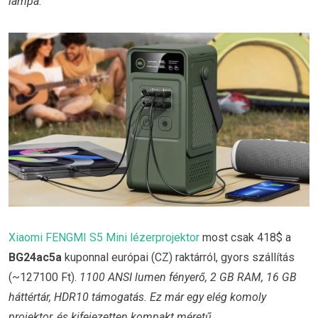
lámpa.
Xiaomi FENGMI S5 Mini lézerprojektor
most csak 418$ a
BG24ac5a
kuponnal európai (CZ) raktárról, gyors szállítás
(~127100 Ft).
1100 ANSI lumen fényerő, 2 GB RAM, 16 GB
háttértár, HDR10 támogatás. Ez már egy elég komoly
projektor, és kifejezetten kompakt méretű.