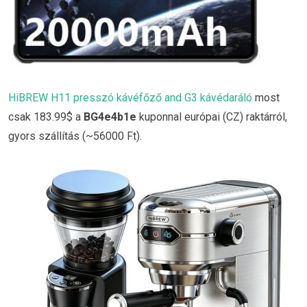
HiBREW H11 presszó kávéfőző and G3 kávédaráló
most
csak 183.99$ a
BG4e4b1e
kuponnal európai (CZ) raktárról,
gyors szállítás (~56000 Ft).