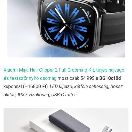
Xiaomi Mijia Hair Clipper 2 Full Grooming Kit, teljes hajvágó
és testszőr nyíró csomag
most csak 54.99$ a
BG10cf8d
kuponnal (~16800 Ft).
LED kijelző, kétféle sebesség, hossz
állítás, IPX7 vízállóság, USB-C töltés.