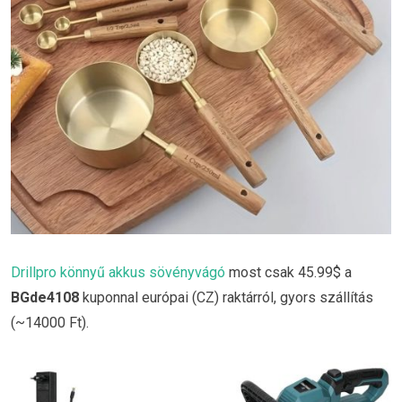
Drillpro könnyű akkus sövényvágó
most csak 45.99$ a
BGde4108
kuponnal európai (CZ) raktárról, gyors szállítás
(~14000 Ft).