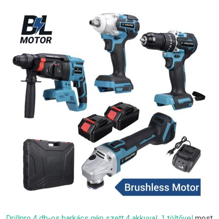
Drillpro 4 db-os barkács gép szett 4 akkuval, 1 töltővel
most