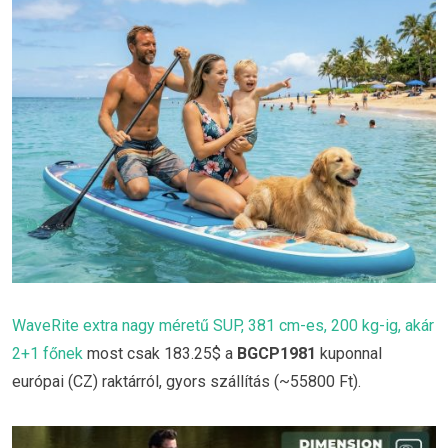
WaveRite extra nagy méretű SUP, 381 cm-es, 200 kg-ig, akár
2+1 főnek
most csak 183.25$ a
BGCP1981
kuponnal
európai (CZ) raktárról, gyors szállítás (~55800 Ft).