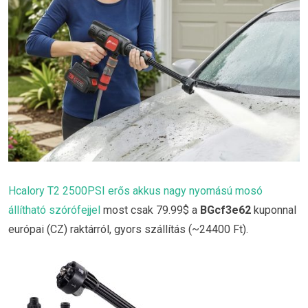
Hcalory T2 2500PSI erős akkus nagy nyomású mosó
állítható szórófejjel
most csak 79.99$ a
BGcf3e62
kuponnal
európai (CZ) raktárról, gyors szállítás (~24400 Ft).