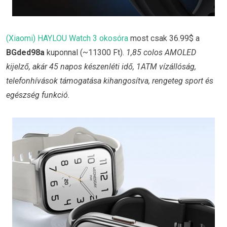
(Xiaomi) HAYLOU Watch 3 okosóra
most csak 36.99$ a
BGded98a
kuponnal (~11300 Ft).
1,85 colos AMOLED
kijelző, akár 45 napos készenléti idő, 1ATM vízállóság,
telefonhívások támogatása kihangosítva, rengeteg sport és
egészség funkció.