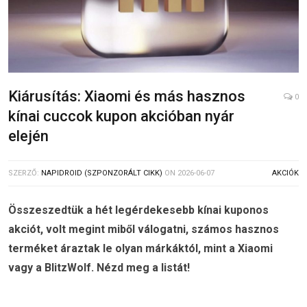
Kiárusítás: Xiaomi és más hasznos
0
kínai cuccok kupon akcióban nyár
elején
SZERZŐ:
NAPIDROID (SZPONZORÁLT CIKK)
ON
2026-06-07
AKCIÓK
Összeszedtük a hét legérdekesebb kínai kuponos
akciót, volt megint miből válogatni, számos hasznos
terméket áraztak le olyan márkáktól, mint a Xiaomi
vagy a BlitzWolf. Nézd meg a listát!