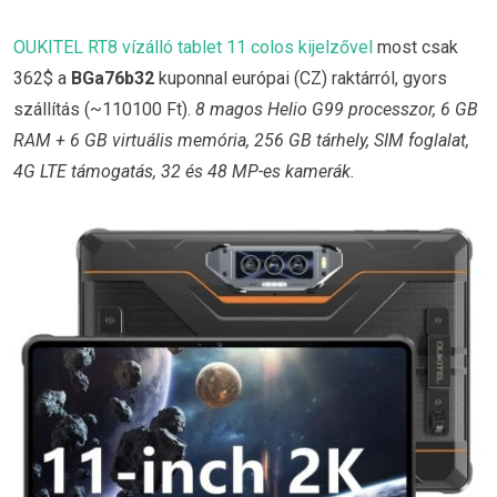
OUKITEL RT8 vízálló tablet 11 colos kijelzővel
most csak
362$ a
BGa76b32
kuponnal európai (CZ) raktárról, gyors
szállítás (~110100 Ft).
8 magos Helio G99 processzor, 6 GB
RAM + 6 GB virtuális memória, 256 GB tárhely, SIM foglalat,
4G LTE támogatás, 32 és 48 MP-es kamerák.