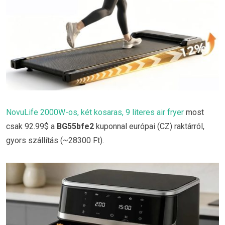
NovuLife 2000W-os, két kosaras, 9 literes air fryer
most
csak 92.99$ a
BG55bfe2
kuponnal európai (CZ) raktárról,
gyors szállítás (~28300 Ft).