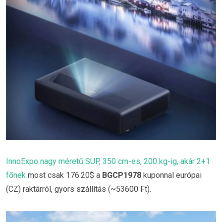
InnoExpo nagy méretű SUP, 350 cm-es, 200 kg-ig, akár 2+1
főnek
most csak 176.20$ a
BGCP1978
kuponnal európai
(CZ) raktárról, gyors szállítás (~53600 Ft).