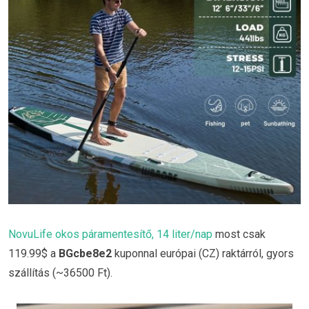
NovuLife okos páramentesítő, 14 liter/nap
most csak
119.99$ a
BGcbe8e2
kuponnal európai (CZ) raktárról, gyors
szállítás (~36500 Ft).