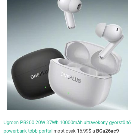
Ugreen PB200 20W 37Wh 10000mAh ultravékony gyorstöltő
powerbank több porttal
most csak 15.99$ a
BGa26ac9