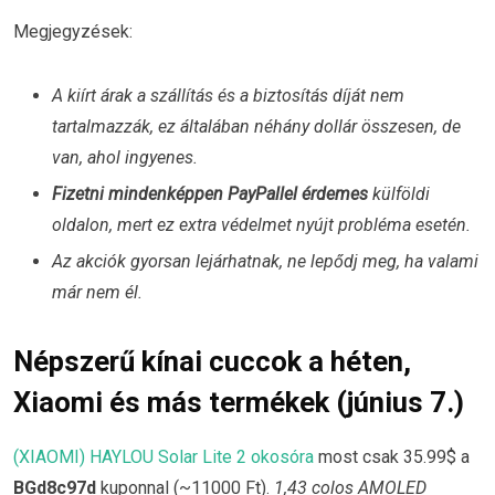
Megjegyzések:
A kiírt árak a szállítás és a biztosítás díját nem
tartalmazzák, ez általában néhány dollár összesen, de
van, ahol ingyenes.
Fizetni mindenképpen PayPallel érdemes
külföldi
oldalon, mert ez extra védelmet nyújt probléma esetén.
Az akciók gyorsan lejárhatnak, ne lepődj meg, ha valami
már nem él.
Népszerű kínai cuccok a héten,
Xiaomi és más termékek (június 7.)
(XIAOMI) HAYLOU Solar Lite 2 okosóra
most csak 35.99$ a
BGd8c97d
kuponnal (~11000 Ft).
1,43 colos AMOLED