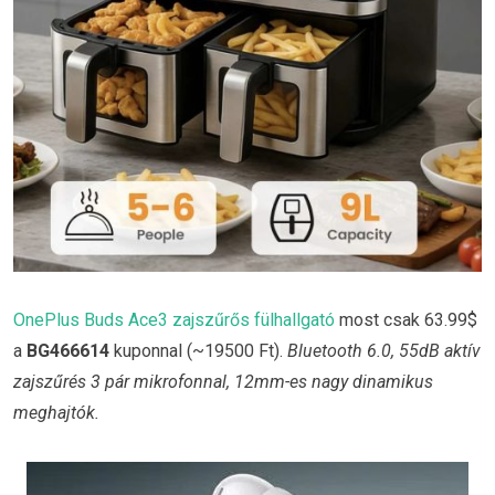
OnePlus Buds Ace3 zajszűrős fülhallgató
most csak 63.99$
a
BG466614
kuponnal (~19500 Ft).
Bluetooth 6.0, 55dB aktív
zajszűrés 3 pár mikrofonnal, 12mm-es nagy dinamikus
meghajtók.