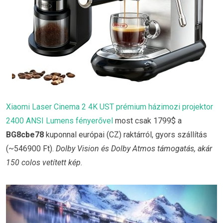
Xiaomi Laser Cinema 2 4K UST prémium házimozi projektor
2400 ANSI Lumens fényerővel
most csak 1799$ a
BG8cbe78
kuponnal európai (CZ) raktárról, gyors szállítás
(~546900 Ft).
Dolby Vision és Dolby Atmos támogatás, akár
150 colos vetített kép.