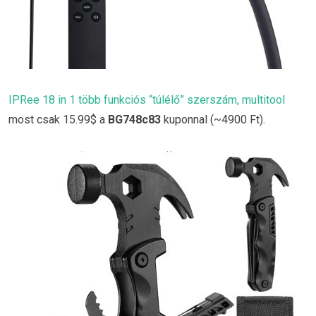
IPRee 18 in 1 több funkciós “túlélő” szerszám, multitool
most csak 15.99$ a
BG748c83
kuponnal (~4900 Ft).