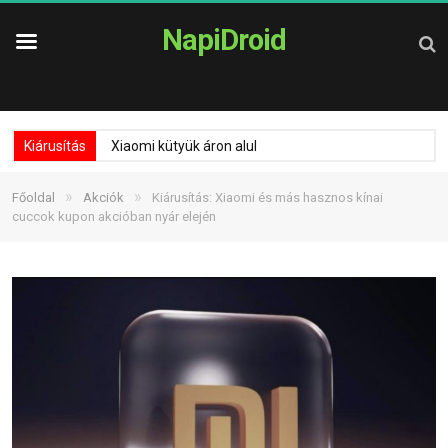
NapiDroid
Kiárusítás
Xiaomi kütyük áron alul
»
»
Főoldal
Akciók
Kiárusítás: Xiaomi és más hasznos kínai
cuccok kupon akcióban nyár elején