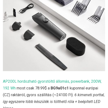
AP200L hordozható gyorstöltő állomás, powerbank, 200W,
192 Wh
most csak 78.99$ a
BG9a01c1
kuponnal európai
(CZ) raktárról, gyors szállítás (~24100 Ft).
6 kimeneti porttal,
így egyszerre több készülék is tölthető róla + beépített LED