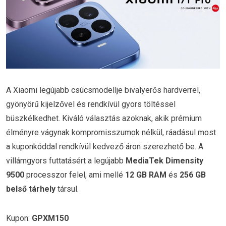
A Xiaomi legújabb csúcsmodellje bivalyerős hardverrel,
gyönyörű kijelzővel és rendkívül gyors töltéssel
büszkélkedhet. Kiváló választás azoknak, akik prémium
élményre vágynak kompromisszumok nélkül, ráadásul most
a kuponkóddal rendkívül kedvező áron szerezhető be. A
villámgyors futtatásért a legújabb
MediaTek Dimensity
9500
processzor felel, ami mellé
12 GB RAM
és
256 GB
belső tárhely
társul.
Kupon:
GPXM150