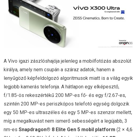
A Vivo igazi zászlóshajója jelenleg a mobilfotózás abszolút
királya, amely nem csupán a száraz adatok, hanem a
lenyűgöző képfeldolgozó algoritmusok miatt is a világ egyik
legjobb kamerás telefonja. A hátlapon egy elképesztő,
f/1.85-ös rekeszértékű 200 MP-es fő- és egy f/2.67-es,
szintén 200 MP-es periszkópos telefotó egység dolgozik
egy 50 MP-es ultraszéles és egy 5 MP-es szenzor mellett,
míg a megalkuvást nem ismerő sebességért a legújabb, 3
nm-es
Snapdragon® 8 Elite Gen 5 mobil platform
(2 × 4,6