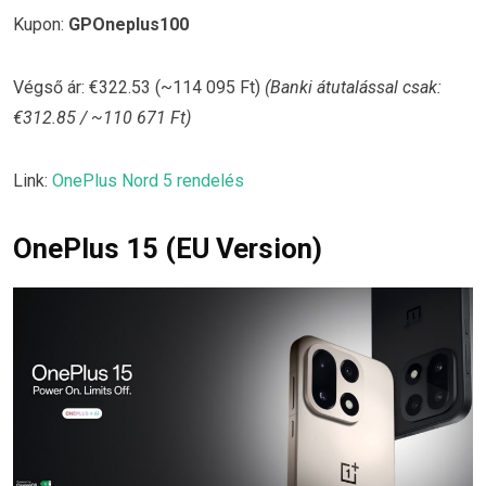
Kupon:
GPOneplus100
Végső ár: €322.53 (~114 095 Ft)
(Banki átutalással csak:
€312.85 / ~110 671 Ft)
Link:
OnePlus Nord 5 rendelés
OnePlus 15 (EU Version)