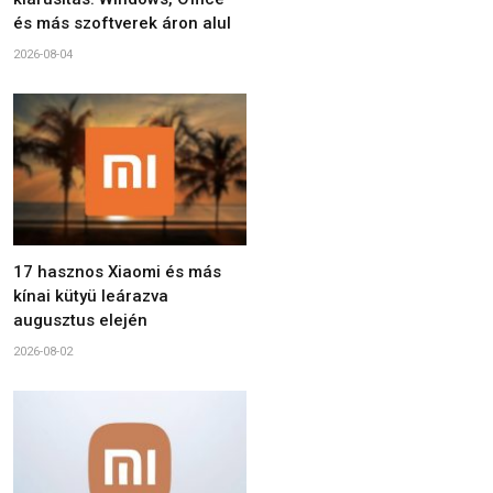
és más szoftverek áron alul
2026-08-04
17 hasznos Xiaomi és más
kínai kütyü leárazva
augusztus elején
2026-08-02