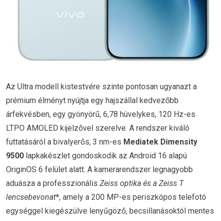
Az Ultra modell kistestvére szinte pontosan ugyanazt a
prémium élményt nyújtja egy hajszállal kedvezőbb
árfekvésben, egy gyönyörű, 6,78 hüvelykes, 120 Hz-es
LTPO AMOLED kijelzővel szerelve. A rendszer kiváló
futtatásáról a bivalyerős, 3 nm-es
Mediatek Dimensity
9500
lapkakészlet gondoskodik az Android 16 alapú
OriginOS 6 felület alatt. A kamerarendszer legnagyobb
aduásza a professzionális
Zeiss optika és a Zeiss T
lencsebevonat
*, amely a 200 MP-es periszkópos telefotó
egységgel kiegészülve lenyűgöző, becsillanásoktól mentes