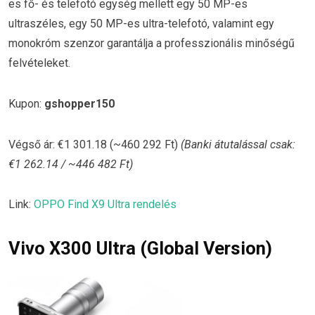
es fő- és telefotó egység mellett egy 50 MP-es
ultraszéles, egy 50 MP-es ultra-telefotó, valamint egy
monokróm szenzor garantálja a professzionális minőségű
felvételeket.
Kupon:
gshopper150
Végső ár: €1 301.18 (~460 292 Ft)
(Banki átutalással csak:
€1 262.14 / ~446 482 Ft)
Link:
OPPO Find X9 Ultra rendelés
Vivo X300 Ultra (Global Version)