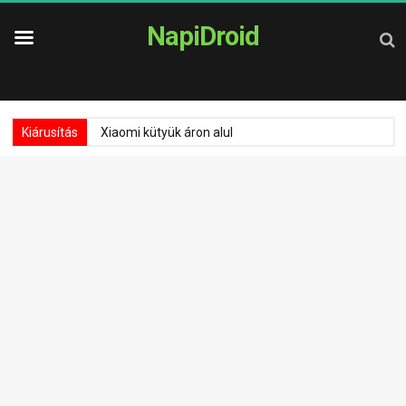
NapiDroid
Kiárusítás
Xiaomi kütyük áron alul