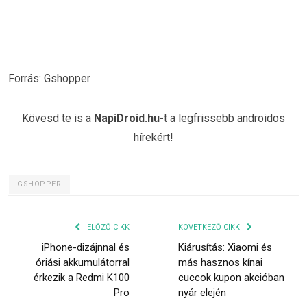
Forrás: Gshopper
Kövesd te is a
NapiDroid.hu
-t a legfrissebb androidos
hírekért!
GSHOPPER
ELŐZŐ CIKK
KÖVETKEZŐ CIKK
iPhone-dizájnnal és
Kiárusítás: Xiaomi és
óriási akkumulátorral
más hasznos kínai
érkezik a Redmi K100
cuccok kupon akcióban
Pro
nyár elején