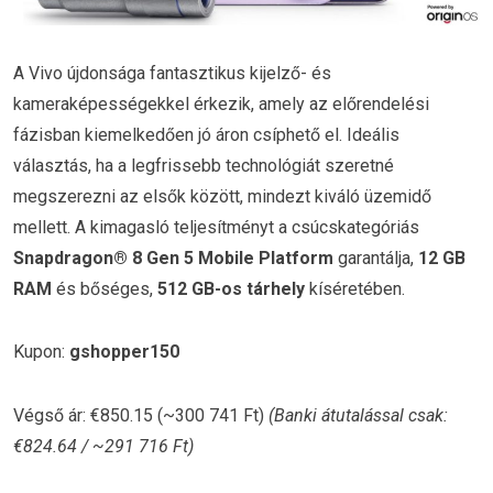
A Vivo újdonsága fantasztikus kijelző- és
kameraképességekkel érkezik, amely az előrendelési
fázisban kiemelkedően jó áron csíphető el. Ideális
választás, ha a legfrissebb technológiát szeretné
megszerezni az elsők között, mindezt kiváló üzemidő
mellett. A kimagasló teljesítményt a csúcskategóriás
Snapdragon® 8 Gen 5 Mobile Platform
garantálja,
12 GB
RAM
és bőséges,
512 GB-os tárhely
kíséretében.
Kupon:
gshopper150
Végső ár: €850.15 (~300 741 Ft)
(Banki átutalással csak:
€824.64 / ~291 716 Ft)