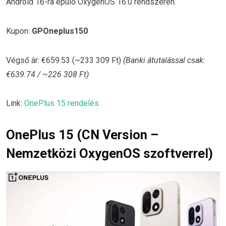
Android 16-ra épülő OxygenOS 16.0 rendszeren.
Kupon:
GPOneplus150
Végső ár: €659.53 (~233 309 Ft)
(Banki átutalással csak:
€639.74 / ~226 308 Ft)
Link:
OnePlus 15 rendelés
OnePlus 15 (CN Version –
Nemzetközi OxygenOS szoftverrel)