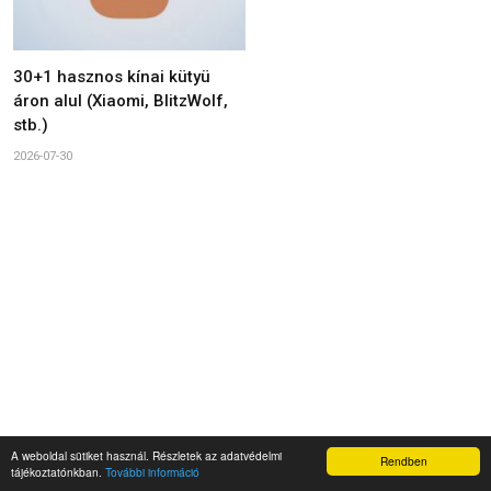
30+1 hasznos kínai kütyü
áron alul (Xiaomi, BlitzWolf,
stb.)
2026-07-30
A weboldal sütiket használ. Részletek az adatvédelmi
Rendben
tájékoztatónkban.
További információ