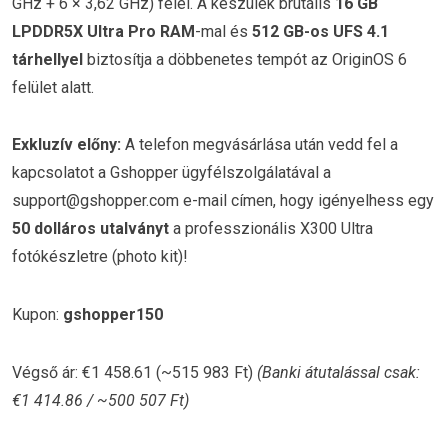
GHz + 6 × 3,62 GHz) felel. A készülék brutális
16 GB
LPDDR5X Ultra Pro RAM
-mal és
512 GB-os UFS 4.1
tárhellyel
biztosítja a döbbenetes tempót az OriginOS 6
felület alatt.
Exkluzív előny:
A telefon megvásárlása után vedd fel a
kapcsolatot a Gshopper ügyfélszolgálatával a
support@gshopper.com e-mail címen, hogy igényelhess egy
50 dolláros utalványt
a professzionális X300 Ultra
fotókészletre (photo kit)!
Kupon:
gshopper150
Végső ár: €1 458.61 (~515 983 Ft)
(Banki átutalással csak:
€1 414.86 / ~500 507 Ft)