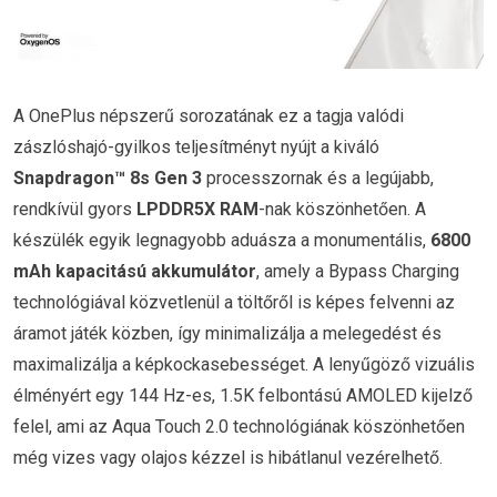
A OnePlus népszerű sorozatának ez a tagja valódi
zászlóshajó-gyilkos teljesítményt nyújt a kiváló
Snapdragon™ 8s Gen 3
processzornak és a legújabb,
rendkívül gyors
LPDDR5X RAM
-nak köszönhetően. A
készülék egyik legnagyobb aduásza a monumentális,
6800
mAh kapacitású akkumulátor
, amely a Bypass Charging
technológiával közvetlenül a töltőről is képes felvenni az
áramot játék közben, így minimalizálja a melegedést és
maximalizálja a képkockasebességet. A lenyűgöző vizuális
élményért egy 144 Hz-es, 1.5K felbontású AMOLED kijelző
felel, ami az Aqua Touch 2.0 technológiának köszönhetően
még vizes vagy olajos kézzel is hibátlanul vezérelhető.