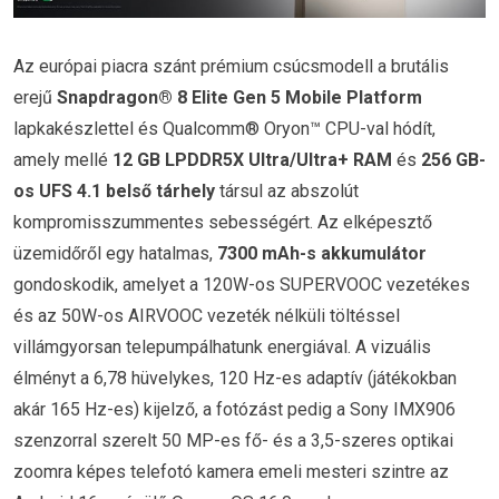
Az európai piacra szánt prémium csúcsmodell a brutális
erejű
Snapdragon® 8 Elite Gen 5 Mobile Platform
lapkakészlettel és Qualcomm® Oryon™ CPU-val hódít,
amely mellé
12 GB LPDDR5X Ultra/Ultra+ RAM
és
256 GB-
os UFS 4.1 belső tárhely
társul az abszolút
kompromisszummentes sebességért. Az elképesztő
üzemidőről egy hatalmas,
7300 mAh-s akkumulátor
gondoskodik, amelyet a 120W-os SUPERVOOC vezetékes
és az 50W-os AIRVOOC vezeték nélküli töltéssel
villámgyorsan telepumpálhatunk energiával. A vizuális
élményt a 6,78 hüvelykes, 120 Hz-es adaptív (játékokban
akár 165 Hz-es) kijelző, a fotózást pedig a Sony IMX906
szenzorral szerelt 50 MP-es fő- és a 3,5-szeres optikai
zoomra képes telefotó kamera emeli mesteri szintre az