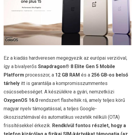
Ez a kiadás hardveresen megegyezik az európai verzióval,
így a bivalyerős
Snapdragon® 8 Elite Gen 5 Mobile
Platform
processzor, a
12 GB RAM
és a
256 GB-os belső
tárhely
itt is garantálja a kompromisszummentes
csúcssebességet. A készülékre a gyári, nemzetközi
OxygenOS 16.0
rendszert flashelték rá, amely teljes körű
magyar nyelv támogatással, a teljes Google-
ökoszisztémával és automatikus vezeték nélküli (OTA)
frissítésekkel érkezik.
Rendkívül fontos részlet, hogy a
telefon kizárólag a fizikai SIM-kártyákat támogatja (az