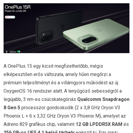
A OnePlus 15 egy kicsit megfizethetőbb, mégis
elképesztően erős változata, amely hűen megőrzi a
prémium teljesítményt és a villámgyors működést az új
OxygenOS 16 rendszer alatt. A lenyűgöző sebességről a
legújabb, 3 nm-es csúcskategóriás
Qualcomm Snapdragon
8 Gen 5
processzor gondoskodik (2 x 3,8 GHz Oryon V3
Phoenix L + 6 x 3,32 GHz Oryon V3 Phoenix M), amelyet az
Adreno 829 grafikus chip, valamint
12 GB LPDDR5X RAM
és
256 GB-os UFS 4.1 belső tárhely
egészít ki. Egy igazi