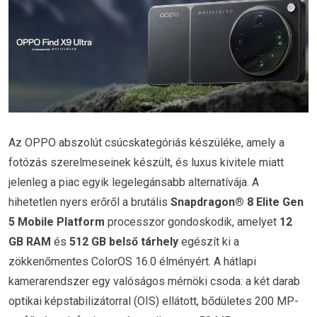
Az OPPO abszolút csúcskategóriás készüléke, amely a
fotózás szerelmeseinek készült, és luxus kivitele miatt
jelenleg a piac egyik legelegánsabb alternatívája. A
hihetetlen nyers erőről a brutális
Snapdragon® 8 Elite Gen
5 Mobile Platform
processzor gondoskodik, amelyet
12
GB RAM
és
512 GB belső tárhely
egészít ki a
zökkenőmentes ColorOS 16.0 élményért. A hátlapi
kamerarendszer egy valóságos mérnöki csoda: a két darab
optikai képstabilizátorral (OIS) ellátott, bődületes 200 MP-