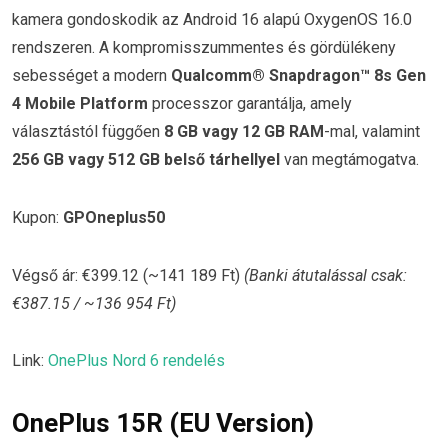
kamera gondoskodik az Android 16 alapú OxygenOS 16.0
rendszeren. A kompromisszummentes és gördülékeny
sebességet a modern
Qualcomm® Snapdragon™ 8s Gen
4 Mobile Platform
processzor garantálja, amely
választástól függően
8 GB vagy 12 GB RAM
-mal, valamint
256 GB vagy 512 GB belső tárhellyel
van megtámogatva.
Kupon:
GPOneplus50
Végső ár: €399.12 (~141 189 Ft)
(Banki átutalással csak:
€387.15 / ~136 954 Ft)
Link:
OnePlus Nord 6 rendelés
OnePlus 15R (EU Version)