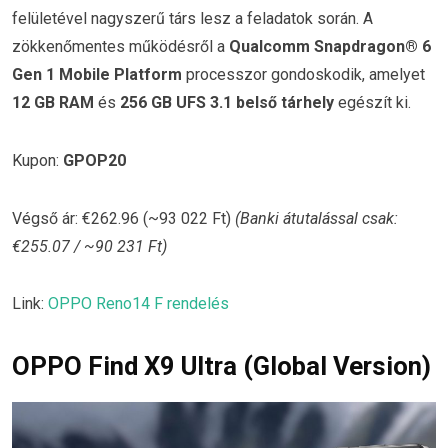
felületével nagyszerű társ lesz a feladatok során. A
zökkenőmentes működésről a
Qualcomm Snapdragon® 6
Gen 1 Mobile Platform
processzor gondoskodik, amelyet
12 GB RAM
és
256 GB UFS 3.1 belső tárhely
egészít ki.
Kupon:
GPOP20
Végső ár: €262.96 (~93 022 Ft)
(Banki átutalással csak:
€255.07 / ~90 231 Ft)
Link:
OPPO Reno14 F rendelés
OPPO Find X9 Ultra (Global Version)