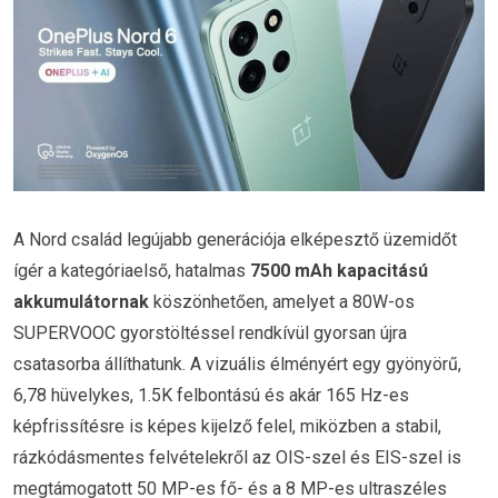
A Nord család legújabb generációja elképesztő üzemidőt
ígér a kategóriaelső, hatalmas
7500 mAh kapacitású
akkumulátornak
köszönhetően, amelyet a 80W-os
SUPERVOOC gyorstöltéssel rendkívül gyorsan újra
csatasorba állíthatunk. A vizuális élményért egy gyönyörű,
6,78 hüvelykes, 1.5K felbontású és akár 165 Hz-es
képfrissítésre is képes kijelző felel, miközben a stabil,
rázkódásmentes felvételekről az OIS-szel és EIS-szel is
megtámogatott 50 MP-es fő- és a 8 MP-es ultraszéles