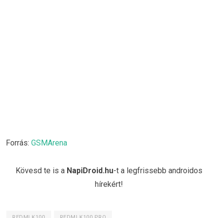
Forrás:
GSMArena
Kövesd te is a
NapiDroid.hu
-t a legfrissebb androidos
hírekért!
REDMI K100
REDMI K100 PRO