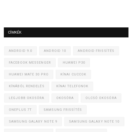
CÍMKÉK
ANDROID 9.0
ANDROID 10
ANDROID FRISSÍTÉS
FACEBOOK MESSENGER
HUAWEI P30
HUAWEI MATE 30 PRO
KÍNAI CUCCOK
KÍNÁBÓL RENDELÉS
KÍNAI TELEFONOK
LEGJOBB OKOSÓRA
OKOSÓRA
OLCSÓ OKOSÓRA
ONEPLUS 7T
SAMSUNG FRISSÍTÉS
SAMSUNG GALAXY NOTE 9
SAMSUNG GALAXY NOTE 10