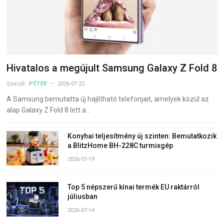
Hivatalos a megújult Samsung Galaxy Z Fold 8
Szerző:
PÉTER
2026-07-22
A Samsung bemutatta új hajlítható telefonjait, amelyek közül az
alap Galaxy Z Fold 8 lett a…
Konyhai teljesítmény új szinten: Bemutatkozik
a BlitzHome BH-228C turmixgép
2026-07-19
Top 5 népszerű kínai termék EU raktárról
júliusban
2026-07-14