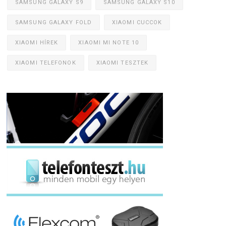
SAMSUNG GALAXY S9
SAMSUNG GALAXY S10
SAMSUNG GALAXY FOLD
XIAOMI CUCCOK
XIAOMI HÍREK
XIAOMI MI NOTE 10
XIAOMI TELEFONOK
XIAOMI TESZTEK