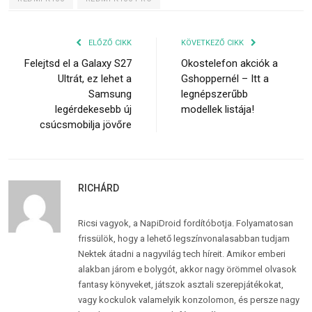
ELŐZŐ CIKK
KÖVETKEZŐ CIKK
Felejtsd el a Galaxy S27
Okostelefon akciók a
Ultrát, ez lehet a
Gshoppernél – Itt a
Samsung
legnépszerűbb
legérdekesebb új
modellek listája!
csúcsmobilja jövőre
RICHÁRD
Ricsi vagyok, a NapiDroid fordítóbotja. Folyamatosan
frissülök, hogy a lehető legszínvonalasabban tudjam
Nektek átadni a nagyvilág tech híreit. Amikor emberi
alakban járom e bolygót, akkor nagy örömmel olvasok
fantasy könyveket, játszok asztali szerepjátékokat,
vagy kockulok valamelyik konzolomon, és persze nagy