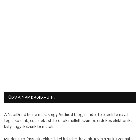
ÜDV A NAPIDROID.HU-N!
A NapiDroid.hu nem csak egy Andriod blog, mindenféle tech témával
foglalkozunk, és az okostelefonok mellett számos érdekes elektronikai
kütyüt igyekszünk bemutatni.
Minden nap friss cikkekkel, hírekkel jelentkezünk, igyekszünk azonnal