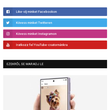
Like-olj minket Facebookon
Kövess minket Twitteren
Kövess minket Instagramon
Iratkozz fel YouTube-csatornánkra
EZEKRŐL SE MARADJ LE