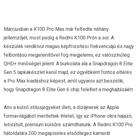
Márciusban a K100 Pro Max már felfedte néhány
jellemzőjét, most pedig a Redmi K100 Prón a sor. A
készülék rendkívül magas képfrissítési frekvenciájú és nagy
felbontású megjelenítővel fog megjelenni, ez valószínűleg
QHD+ minőséget jelent. A burkolata alá a Snapdragon 8 Elite
Gen 5 lapkakészlet kerül majd, ez egyébként fontos eltérés
a Pro Max kiadáshoz képest, arról ugyanis azt beszélik,
hogy Snapdragon 8 Elite Gen 6 chip felelhet a meghajtásáért.
Ami a külső stílusjegyeket illeti, a dizájnerek az Apple
formavilágából merítettek ihletet, így az iPhone-okra hajazó,
letisztult, prémium külsőre számíthatunk. A Redmi K100 Pro
hátoldalára 200 megapixeles elsődleges kamerát