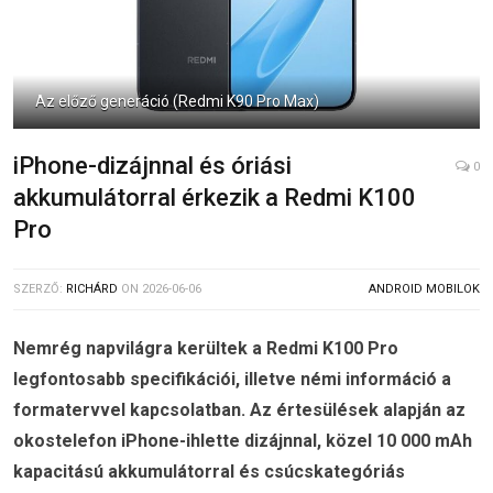
Az előző generáció (Redmi K90 Pro Max)
iPhone-dizájnnal és óriási
0
akkumulátorral érkezik a Redmi K100
Pro
SZERZŐ:
RICHÁRD
ON
2026-06-06
ANDROID MOBILOK
Nemrég napvilágra kerültek a Redmi K100 Pro
legfontosabb specifikációi, illetve némi információ a
formatervvel kapcsolatban. Az értesülések alapján az
okostelefon iPhone-ihlette dizájnnal, közel 10 000 mAh
kapacitású akkumulátorral és csúcskategóriás