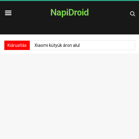
NapiDroid
Kiárusítás
Xiaomi kütyük áron alul