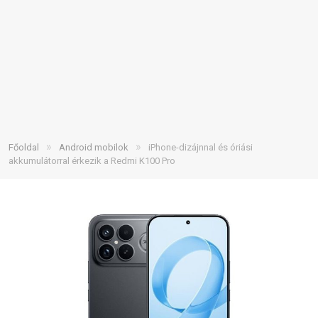
»
»
Főoldal
Android mobilok
iPhone-dizájnnal és óriási
akkumulátorral érkezik a Redmi K100 Pro