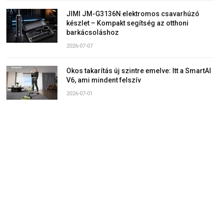
JIMI JM-G3136N elektromos csavarhúzó
készlet – Kompakt segítség az otthoni
barkácsoláshoz
2026-07-07
Okos takarítás új szintre emelve: Itt a SmartAI
V6, ami mindent felszív
2026-07-01