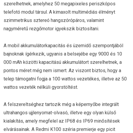
szerelhetnek, amelyhez 50 megapixeles periszkópos
telefotó modul társul. A kimaxolt multimédiás élményt
szimmetrikus sztereó hangszórópáros, valamint
nagyméretű rezgőmotor igyekszik biztosítani.
A mobil akkumulátorkapacitás és üzemidő szempontjából
bajnoknak ígérkezik, ugyanis a belsejébe egy 9000 és 10
000 mAh közötti kapacitású akkumulátort szerelhetnek, a
pontos méret még nem ismert. Az viszont biztos, hogy a
telep támogatni fogja a 100 wattos vezetékes, illetve az 50
wattos vezeték nélküli gyorstöltést.
A felszereltséghez tartozik még a képernyőbe integrált
ultrahangos ujjlenyomat-olvasó, illetve egy olyan külső
kialakítás, amely megfelel az IP68 és IP69 minősítések
elvárásainak. A Redmi K100 széria premierje egy picit