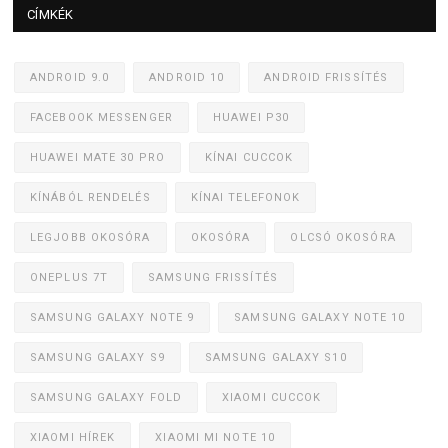
CÍMKÉK
ANDROID 9.0
ANDROID 10
ANDROID FRISSÍTÉS
FACEBOOK MESSENGER
HUAWEI P30
HUAWEI MATE 30 PRO
KÍNAI CUCCOK
KÍNÁBÓL RENDELÉS
KÍNAI TELEFONOK
LEGJOBB OKOSÓRA
OKOSÓRA
OLCSÓ OKOSÓRA
ONEPLUS 7T
SAMSUNG FRISSÍTÉS
SAMSUNG GALAXY NOTE 9
SAMSUNG GALAXY NOTE 10
SAMSUNG GALAXY S9
SAMSUNG GALAXY S10
SAMSUNG GALAXY FOLD
XIAOMI CUCCOK
XIAOMI HÍREK
XIAOMI MI NOTE 10