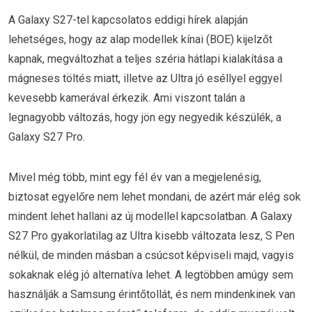
A Galaxy S27-tel kapcsolatos eddigi hírek alapján
lehetséges, hogy az alap modellek kínai (BOE) kijelzőt
kapnak, megváltozhat a teljes széria hátlapi kialakítása a
mágneses töltés miatt, illetve az Ultra jó eséllyel eggyel
kevesebb kamerával érkezik. Ami viszont talán a
legnagyobb változás, hogy jön egy negyedik készülék, a
Galaxy S27 Pro.
Mivel még több, mint egy fél év van a megjelenésig,
biztosat egyelőre nem lehet mondani, de azért már elég sok
mindent lehet hallani az új modellel kapcsolatban. A Galaxy
S27 Pro gyakorlatilag az Ultra kisebb változata lesz, S Pen
nélkül, de minden másban a csúcsot képviseli majd, vagyis
sokaknak elég jó alternatíva lehet. A legtöbben amúgy sem
használják a Samsung érintőtollát, és nem mindenkinek van