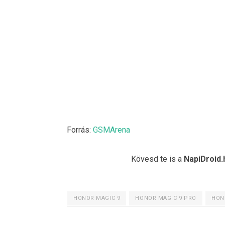
Forrás:
GSMArena
Kövesd te is a
NapiDroid.
HONOR MAGIC 9
HONOR MAGIC 9 PRO
HON