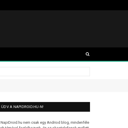
ÜDV A NAPIDROID.HU-N!
 NapiDroid.hu nem csak egy Andriod blog, mindenféle
ech témával foglalkozunk, és az okostelefonok mellett