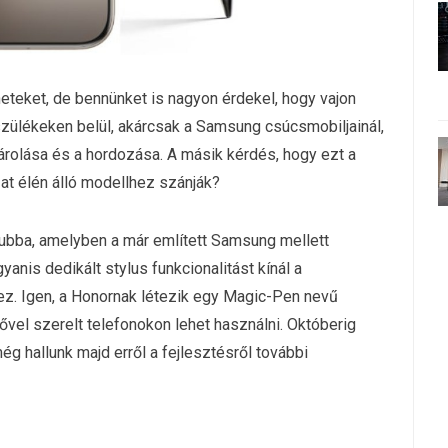
eteket, de bennünket is nagyon érdekel, hogy vajon
szülékeken belül, akárcsak a Samsung csúcsmobiljainál,
árolása és a hordozása. A másik kérdés, hogy ezt a
zat élén álló modellhez szánják?
lubba, amelyben a már említett Samsung mellett
anis dedikált stylus funkcionalitást kínál a
ez. Igen, a Honornak létezik egy Magic-Pen nevű
yővel szerelt telefonokon lehet használni. Októberig
g hallunk majd erről a fejlesztésről további