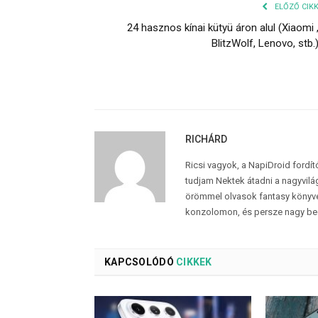
ELŐZŐ CIK
24 hasznos kínai kütyü áron alul (Xiaomi 
BlitzWolf, Lenovo, stb.
RICHÁRD
Ricsi vagyok, a NapiDroid fordí
tudjam Nektek átadni a nagyvilág
örömmel olvasok fantasy könyvek
konzolomon, és persze nagy be
KAPCSOLÓDÓ
CIKKEK