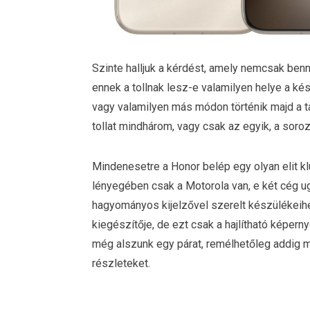
Szinte halljuk a kérdést, amely nemcsak benn
ennek a tollnak lesz-e valamilyen helye a ké
vagy valamilyen más módon történik majd a t
tollat mindhárom, vagy csak az egyik, a soro
Mindenesetre a Honor belép egy olyan elit k
lényegében csak a Motorola van, e két cég ugy
hagyományos kijelzővel szerelt készülékeih
kiegészítője, de ezt csak a hajlítható képern
még alszunk egy párat, remélhetőleg addig mé
részleteket.