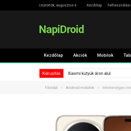
csütörtök, augusztus 6
Kezdőlap
Felhasználási 
NapiDroid
Kezdőlap
Akciók
Mobilok
Tab
Kiárusítás
Xiaomi kütyük áron alul
»
»
Főoldal
Android mobilok
Mesterséges inte