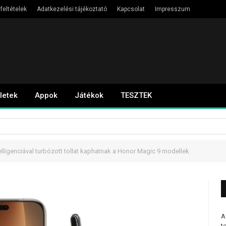
feltételek
Adatkezelési tájékoztató
Kapcsolat
Impresszum
letek
Appok
Játékok
TESZTEK
lligenciával turbózott tollat kaphatnak a Honor Magic 9 modellek
A
t