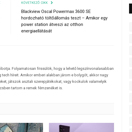
K
KÖVETKEZŐ CIKK
,
Blackview Oscal Powermax 3600 SE
)
hordozható töltőállomás teszt – Amikor egy
power station átveszi az otthon
energiaellátását
tóbotja. Folyamatosan frissülök, hogy a lehető legszínvonalasabban
 tech híreit. Amikor emberi alakban járom e bolygót, akkor nagy
et, játszok asztali szerepjátékokat, vagy kockulok valamelyik
csben tartom a remek fémzenéket is.