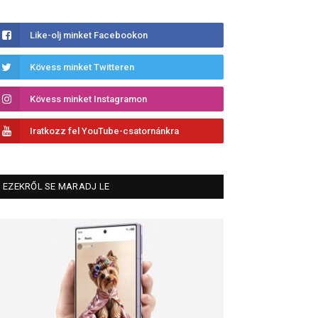
Like-olj minket Facebookon
Kövess minket Twitteren
Kövess minket Instagramon
Iratkozz fel YouTube-csatornánkra
EZEKRŐL SE MARADJ LE