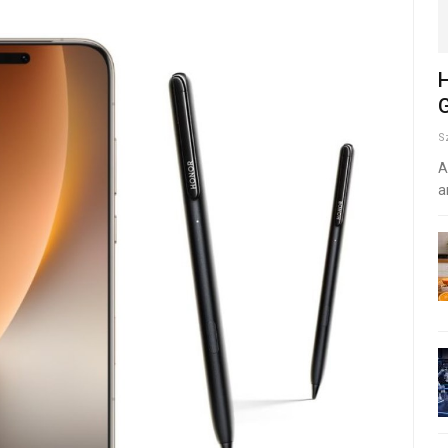
H
G
S
A
a