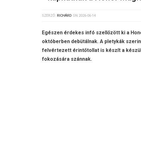
SZERZŐ:
RICHÁRD
ON
2026-06-14
Egészen érdekes infó szellőzött ki a Hon
októberben debütálnak. A pletykák szerin
felvértezett érintőtollat is készít a kész
fokozására szánnak.