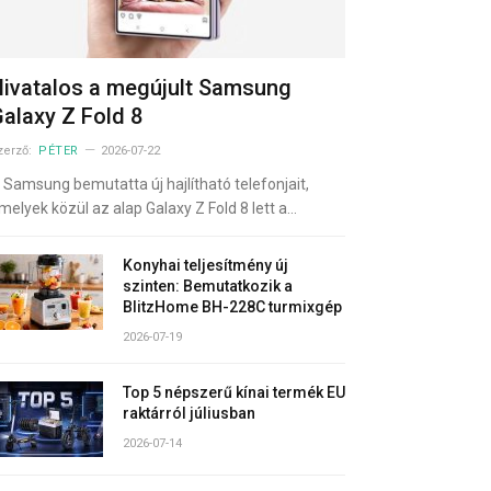
ivatalos a megújult Samsung
alaxy Z Fold 8
zerző:
PÉTER
2026-07-22
 Samsung bemutatta új hajlítható telefonjait,
melyek közül az alap Galaxy Z Fold 8 lett a…
Konyhai teljesítmény új
szinten: Bemutatkozik a
BlitzHome BH-228C turmixgép
2026-07-19
Top 5 népszerű kínai termék EU
raktárról júliusban
2026-07-14