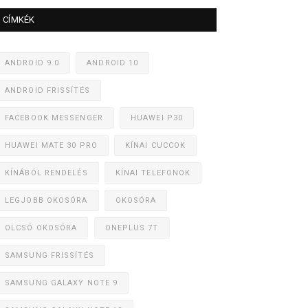
CÍMKÉK
ANDROID 9.0
ANDROID 10
ANDROID FRISSÍTÉS
FACEBOOK MESSENGER
HUAWEI P30
HUAWEI MATE 30 PRO
KÍNAI CUCCOK
KÍNÁBÓL RENDELÉS
KÍNAI TELEFONOK
LEGJOBB OKOSÓRA
OKOSÓRA
OLCSÓ OKOSÓRA
ONEPLUS 7T
SAMSUNG FRISSÍTÉS
SAMSUNG GALAXY NOTE 9