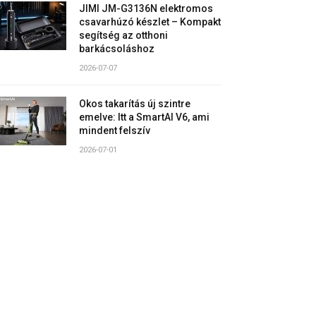
JIMI JM-G3136N elektromos
csavarhúzó készlet – Kompakt
segítség az otthoni
barkácsoláshoz
2026-07-07
Okos takarítás új szintre
emelve: Itt a SmartAI V6, ami
mindent felszív
2026-07-01