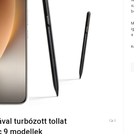
s
b
M
i
a
K
val turbózott tollat
0
 9 modellek