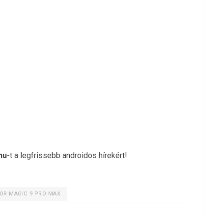
hu
-t a legfrissebb androidos hírekért!
OR MAGIC 9 PRO MAX