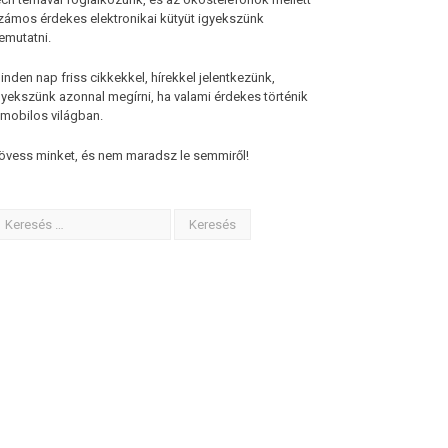
zámos érdekes elektronikai kütyüt igyekszünk
emutatni.
inden nap friss cikkekkel, hírekkel jelentkezünk,
gyekszünk azonnal megírni, ha valami érdekes történik
 mobilos világban.
övess minket, és nem maradsz le semmiről!