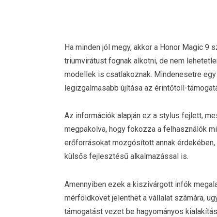
Ha minden jól megy, akkor a Honor Magic 9 s
triumvirátust fognak alkotni, de nem lehete
modellek is csatlakoznak. Mindenesetre egy j
legizgalmasabb újítása az érintőtoll-támoga
Az információk alapján ez a stylus fejlett, m
megpakolva, hogy fokozza a felhasználók min
erőforrásokat mozgósított annak érdekében, 
külsős fejlesztésű alkalmazással is.
Amennyiben ezek a kiszivárgott infók megal
mérföldkövet jelenthet a vállalat számára, ug
támogatást vezet be hagyományos kialakítású