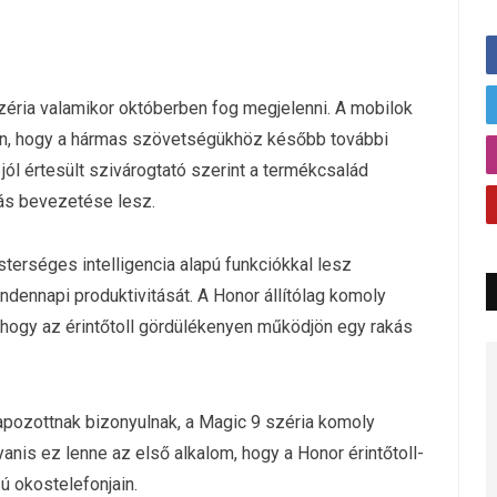
zéria valamikor októberben fog megjelenni. A mobilok
tlen, hogy a hármas szövetségükhöz később további
ól értesült szivárogtató szerint a termékcsalád
tás bevezetése lesz.
esterséges intelligencia alapú funkciókkal lesz
dennapi produktivitását. A Honor állítólag komoly
hogy az érintőtoll gördülékenyen működjön egy rakás
apozottnak bizonyulnak, a Magic 9 széria komoly
yanis ez lenne az első alkalom, hogy a Honor érintőtoll-
 okostelefonjain.