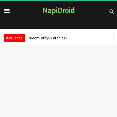
NapiDroid
Kiárusítás
Xiaomi kütyük áron alul