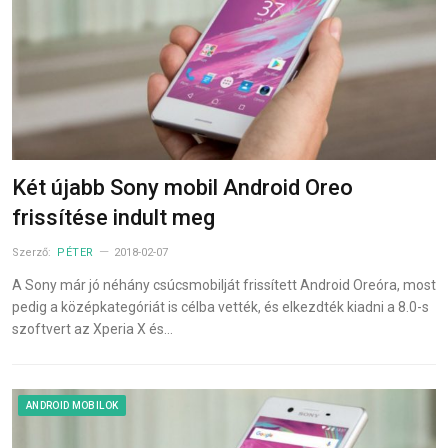
Két újabb Sony mobil Android Oreo
frissítése indult meg
Szerző:
PÉTER
2018-02-07
A Sony már jó néhány csúcsmobilját frissített Android Oreóra, most
pedig a középkategóriát is célba vették, és elkezdték kiadni a 8.0-s
szoftvert az Xperia X és…
ANDROID MOBILOK