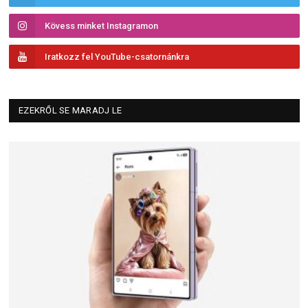
Kövess minket Instagramon
Iratkozz fel YouTube-csatornánkra
EZEKRŐL SE MARADJ LE