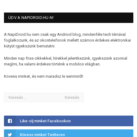
ÜDV A NAPIDROID.HU-N!
A NapiDroid.hu nem csak egy Andriod blog, mindenféle tech témával
foglalkozunk, és az okostelefonok mellett számos érdekes elektronikai
kütyüt igyekszünk bemutatni.
Minden nap friss cikkekkel, hírekkel jelentkezünk, igyekszünk azonnal
megírni, ha valami érdekes történik a mobilos világban.
Kövess minket, és nem maradsz le semmiről!
Like-olj minket Facebookon
Kövess minket Twitteren