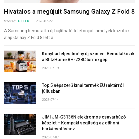
Hivatalos a megújult Samsung Galaxy Z Fold 8
Szerző:
PÉTER
2026-07-22
A Samsung bemutatta új hajlítható telefonjait, amelyek közül az
alap Galaxy Z Fold 8 lett a…
Konyhai teljesítmény új szinten: Bemutatkozik
a BlitzHome BH-228C turmixgép
2026-07-19
Top 5 népszerű kínai termék EU raktárról
júliusban
2026-07-14
JIMI JM-G3136N elektromos csavarhúzó
készlet – Kompakt segítség az otthoni
barkácsoláshoz
2026-07-07