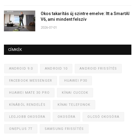
Okos takarítás új szintre emelve: Itt a SmartAI
V6, ami mindent felszív
2026-07-01
CÍMKÉK
ANDROID 9.0
ANDROID 10
ANDROID FRISSÍTÉS
FACEBOOK MESSENGER
HUAWEI P30
HUAWEI MATE 30 PRO
KÍNAI CUCCOK
KÍNÁBÓL RENDELÉS
KÍNAI TELEFONOK
LEGJOBB OKOSÓRA
OKOSÓRA
OLCSÓ OKOSÓRA
ONEPLUS 7T
SAMSUNG FRISSÍTÉS