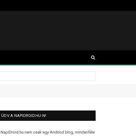
ÜDV A NAPIDROID.HU-N!
 NapiDroid.hu nem csak egy Andriod blog, mindenféle