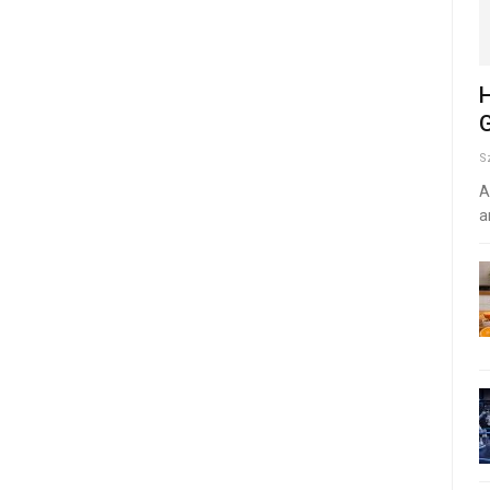
H
G
S
A
a