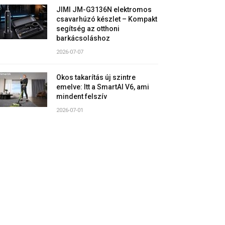
JIMI JM-G3136N elektromos
csavarhúzó készlet – Kompakt
segítség az otthoni
barkácsoláshoz
2026-07-07
Okos takarítás új szintre
emelve: Itt a SmartAI V6, ami
mindent felszív
2026-07-01