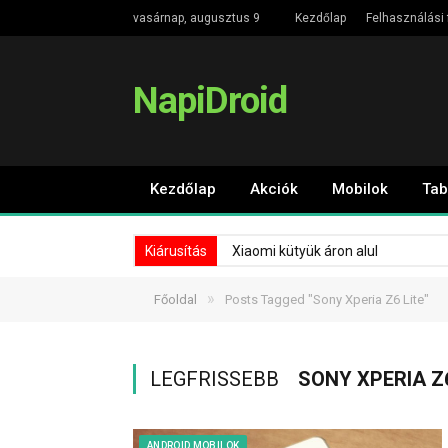
vasárnap, augusztus 9
Kezdőlap
Felhasználási 
NapiDroid
Kezdőlap
Akciók
Mobilok
Tab
Kiárusítás
Xiaomi kütyük áron alul
»
Főoldal
Posts Tagged "Sony Xperia Z6 Lite"
LEGFRISSEBB
SONY XPERIA Z6
ANDROID MOBILOK