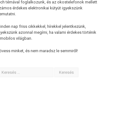
ech témával foglalkozunk, és az okostelefonok mellett
zámos érdekes elektronikai kütyüt igyekszünk
emutatni.
inden nap friss cikkekkel, hírekkel jelentkezünk,
gyekszünk azonnal megírni, ha valami érdekes történik
 mobilos világban.
övess minket, és nem maradsz le semmiről!