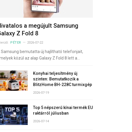
ivatalos a megújult Samsung
alaxy Z Fold 8
zerző:
PÉTER
2026-07-22
 Samsung bemutatta új hajlítható telefonjait,
melyek közül az alap Galaxy Z Fold 8 lett a…
Konyhai teljesítmény új
szinten: Bemutatkozik a
BlitzHome BH-228C turmixgép
2026-07-19
Top 5 népszerű kínai termék EU
raktárról júliusban
2026-07-14