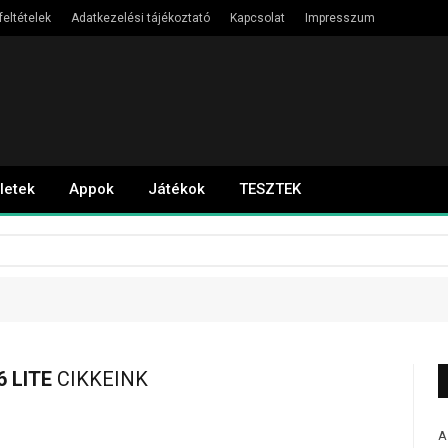
feltételek
Adatkezelési tájékoztató
Kapcsolat
Impresszum
letek
Appok
Játékok
TESZTEK
 LITE
CIKKEINK
A