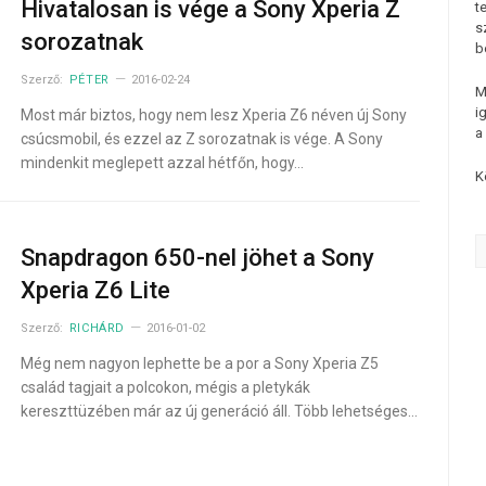
Hivatalosan is vége a Sony Xperia Z
t
s
sorozatnak
b
Szerző:
PÉTER
2016-02-24
M
i
Most már biztos, hogy nem lesz Xperia Z6 néven új Sony
a
csúcsmobil, és ezzel az Z sorozatnak is vége. A Sony
mindenkit meglepett azzal hétfőn, hogy…
K
Snapdragon 650-nel jöhet a Sony
Xperia Z6 Lite
Szerző:
RICHÁRD
2016-01-02
Még nem nagyon lephette be a por a Sony Xperia Z5
család tagjait a polcokon, mégis a pletykák
kereszttüzében már az új generáció áll. Több lehetséges…