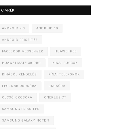
CÍMKÉK
ANDROID 9.0
ANDROID 10
ANDROID FRISSÍTÉS
FACEBOOK MESSENGER
HUAWEI P30
HUAWEI MATE 30 PRO
KÍNAI CUCCOK
KÍNÁBÓL RENDELÉS
KÍNAI TELEFONOK
LEGJOBB OKOSÓRA
OKOSÓRA
OLCSÓ OKOSÓRA
ONEPLUS 7T
SAMSUNG FRISSÍTÉS
SAMSUNG GALAXY NOTE 9