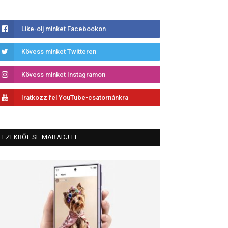
Like-olj minket Facebookon
Kövess minket Twitteren
Kövess minket Instagramon
Iratkozz fel YouTube-csatornánkra
EZEKRŐL SE MARADJ LE