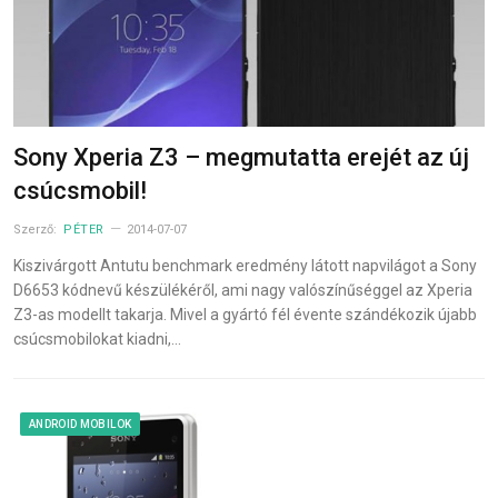
Sony Xperia Z3 – megmutatta erejét az új
csúcsmobil!
Szerző:
PÉTER
2014-07-07
Kiszivárgott Antutu benchmark eredmény látott napvilágot a Sony
D6653 kódnevű készülékéről, ami nagy valószínűséggel az Xperia
Z3-as modellt takarja. Mivel a gyártó fél évente szándékozik újabb
csúcsmobilokat kiadni,…
ANDROID MOBILOK