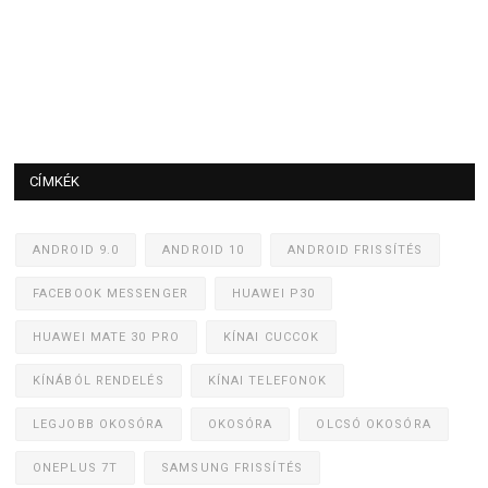
CÍMKÉK
ANDROID 9.0
ANDROID 10
ANDROID FRISSÍTÉS
FACEBOOK MESSENGER
HUAWEI P30
HUAWEI MATE 30 PRO
KÍNAI CUCCOK
KÍNÁBÓL RENDELÉS
KÍNAI TELEFONOK
LEGJOBB OKOSÓRA
OKOSÓRA
OLCSÓ OKOSÓRA
ONEPLUS 7T
SAMSUNG FRISSÍTÉS