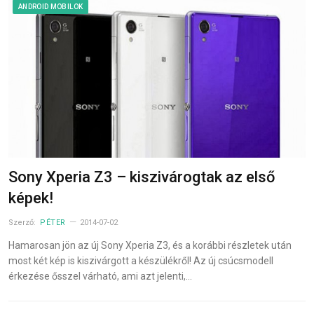
ANDROID MOBILOK
Sony Xperia Z3 – kiszivárogtak az első
képek!
Szerző:
PÉTER
2014-07-02
Hamarosan jön az új Sony Xperia Z3, és a korábbi részletek után
most két kép is kiszivárgott a készülékről! Az új csúcsmodell
érkezése ősszel várható, ami azt jelenti,…