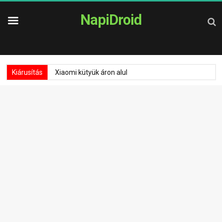
NapiDroid
Kiárusítás
Xiaomi kütyük áron alul