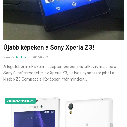
Újabb képeken a Sony Xperia Z3!
Szerző:
PÉTER
2014-07-12
A legutóbbi hírek szerint szeptemberben mutatkozik majd be a
Sony új csúcsmodellje, az Xperia Z3, illetve ugyanekkor jöhet a
kisebb Z3 Compact is. Korábban már mindkét…
ANDROID MOBILOK