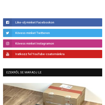
Like-olj minket Facebookon
Kövess minket Twitteren
Kövess minket Instagramon
Iratkozz fel YouTube-csatornánkra
EZEKRŐL SE MARADJ LE