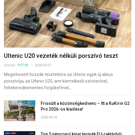
Ultenic U20 vezeték nélküli porszívó teszt
Szerző:
PÉTER
2026-05-07
Megérkezett hozzák tesztelésre az Ultenic egyik új akkus
porszívója, az Ultenic U20, ami kiemelkedő szívóerővel,
feltekeredésmentes forgókefével,…
Frissült a közönségkedvenc – Itt a KuKirin G2
Pro 2026-os kiadása!
2026-04-23
Top 5 népszerű kínai termék EU-raktárból