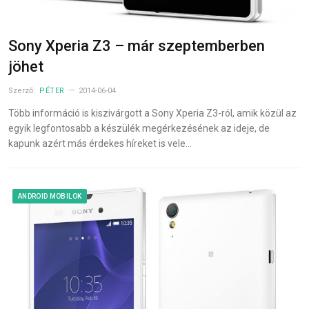
Sony Xperia Z3 – már szeptemberben
jöhet
Szerző:
PÉTER
2014-06-04
Több információ is kiszivárgott a Sony Xperia Z3-ról, amik közül az
egyik legfontosabb a készülék megérkezésének az ideje, de
kapunk azért más érdekes híreket is vele…
ANDROID MOBILOK