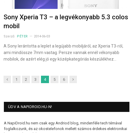
Sony Xperia T3 – a legvékonyabb 5.3 colos
mobil
Szerző:
PÉTER
2014-06-03
A Sony lerántotta a leplet a legújabb mobiljáról, az Xperia T3-ról,
ami mindössze 7mm vastag. Persze vannak ennél vékonyabb
mobilok, de azért elég jó egy középkategóriás készülékhez…
Previous
Next
1
2
3
4
5
6
ÜDV A NAPIDROID.HU-N!
A NapiDroid.hu nem csak egy Andriod blog, mindenféle tech témával
foglalkozunk, és az okostelefonok mellett számos érdekes elektronikai