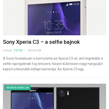
Sony Xperia C3 – a selfie bajnok
Szerző:
PÉTER
2014-07-08
A Sony hivatalosan is bemutatta az Xperia C3-at, ami leginkább a
selfie rajongóknak fog tetszeni, hiszen különösen nagy hangsúlyt
kapott a készülék előlapi kamerája. Az Xperia C3 egy…
ANDROID MOBILOK