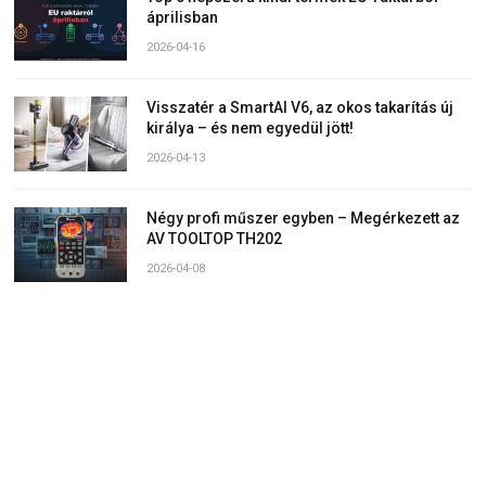
áprilisban
2026-04-16
Visszatér a SmartAI V6, az okos takarítás új
királya – és nem egyedül jött!
2026-04-13
Négy profi műszer egyben – Megérkezett az
AV TOOLTOP TH202
2026-04-08