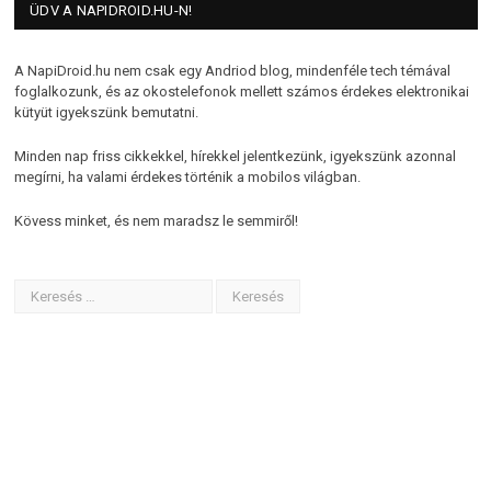
ÜDV A NAPIDROID.HU-N!
A NapiDroid.hu nem csak egy Andriod blog, mindenféle tech témával
foglalkozunk, és az okostelefonok mellett számos érdekes elektronikai
kütyüt igyekszünk bemutatni.
Minden nap friss cikkekkel, hírekkel jelentkezünk, igyekszünk azonnal
megírni, ha valami érdekes történik a mobilos világban.
Kövess minket, és nem maradsz le semmiről!