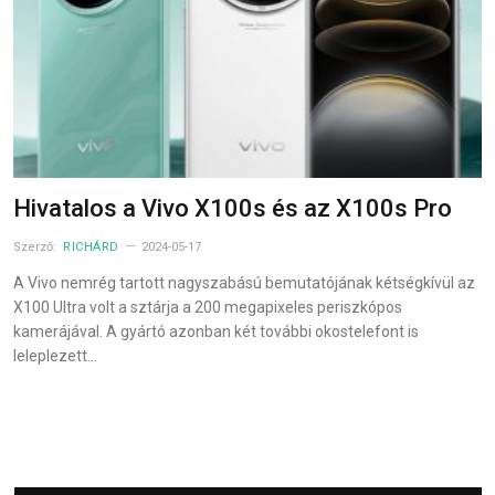
Hivatalos a Vivo X100s és az X100s Pro
Szerző:
RICHÁRD
2024-05-17
A Vivo nemrég tartott nagyszabású bemutatójának kétségkívül az
X100 Ultra volt a sztárja a 200 megapixeles periszkópos
kamerájával. A gyártó azonban két további okostelefont is
leleplezett…