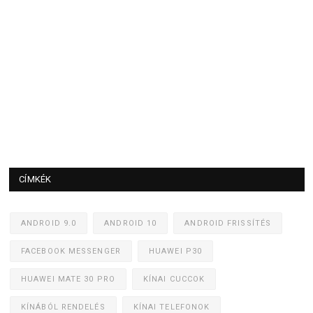
CÍMKÉK
ANDROID 9.0
ANDROID 10
ANDROID FRISSÍTÉS
FACEBOOK MESSENGER
HUAWEI P30
HUAWEI MATE 30 PRO
KÍNAI CUCCOK
KÍNÁBÓL RENDELÉS
KÍNAI TELEFONOK