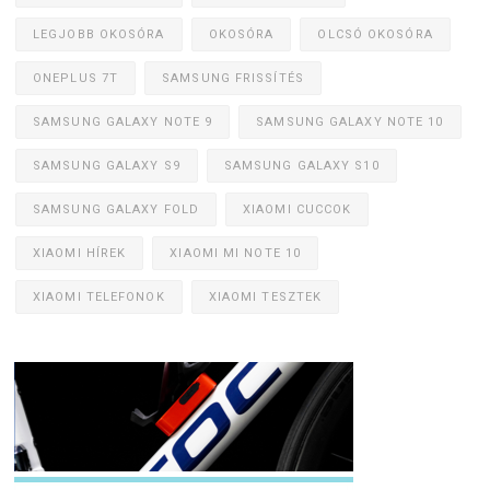
LEGJOBB OKOSÓRA
OKOSÓRA
OLCSÓ OKOSÓRA
ONEPLUS 7T
SAMSUNG FRISSÍTÉS
SAMSUNG GALAXY NOTE 9
SAMSUNG GALAXY NOTE 10
SAMSUNG GALAXY S9
SAMSUNG GALAXY S10
SAMSUNG GALAXY FOLD
XIAOMI CUCCOK
XIAOMI HÍREK
XIAOMI MI NOTE 10
XIAOMI TELEFONOK
XIAOMI TESZTEK