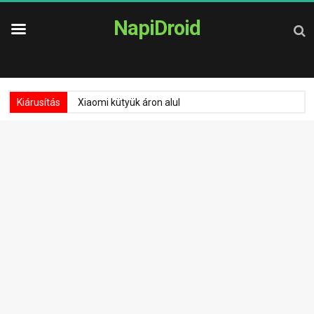
NapiDroid
Kiárusítás
Xiaomi kütyük áron alul