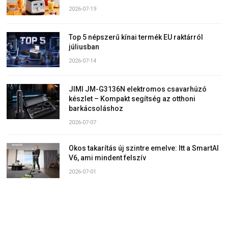
2026-07-19
Top 5 népszerű kínai termék EU raktárról
júliusban
2026-07-14
JIMI JM-G3136N elektromos csavarhúzó
készlet – Kompakt segítség az otthoni
barkácsoláshoz
2026-07-07
Okos takarítás új szintre emelve: Itt a SmartAI
V6, ami mindent felszív
2026-07-01