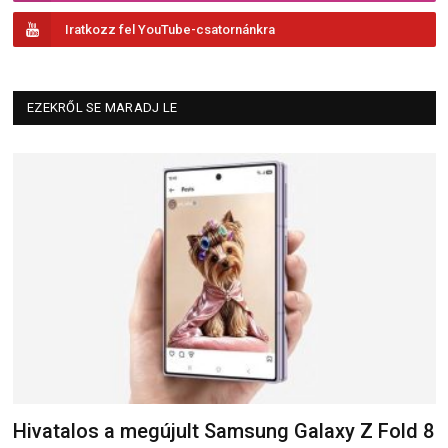
Iratkozz fel YouTube-csatornánkra
EZEKRŐL SE MARADJ LE
Hivatalos a megújult Samsung Galaxy Z Fold 8