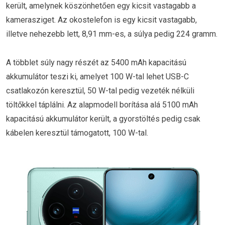
került, amelynek köszönhetően egy kicsit vastagabb a
kamerasziget. Az okostelefon is egy kicsit vastagabb,
illetve nehezebb lett, 8,91 mm-es, a súlya pedig 224 gramm.
A többlet súly nagy részét az 5400 mAh kapacitású
akkumulátor teszi ki, amelyet 100 W-tal lehet USB-C
csatlakozón keresztül, 50 W-tal pedig vezeték nélküli
töltőkkel táplálni. Az alapmodell borítása alá 5100 mAh
kapacitású akkumulátor került, a gyorstöltés pedig csak
kábelen keresztül támogatott, 100 W-tal.