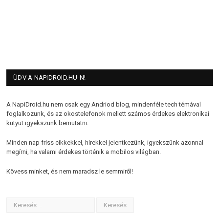
ÜDV A NAPIDROID.HU-N!
A NapiDroid.hu nem csak egy Andriod blog, mindenféle tech témával
foglalkozunk, és az okostelefonok mellett számos érdekes elektronikai
kütyüt igyekszünk bemutatni.
Minden nap friss cikkekkel, hírekkel jelentkezünk, igyekszünk azonnal
megírni, ha valami érdekes történik a mobilos világban.
Kövess minket, és nem maradsz le semmiről!