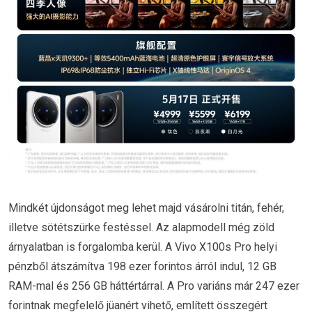
Mindkét újdonságot meg lehet majd vásárolni titán, fehér,
illetve sötétszürke festéssel. Az alapmodell még zöld
árnyalatban is forgalomba kerül. A Vivo X100s Pro helyi
pénzből átszámítva 198 ezer forintos árról indul, 12 GB
RAM-mal és 256 GB háttértárral. A Pro variáns már 247 ezer
forintnak megfelelő jüanért vihető, említett összegért