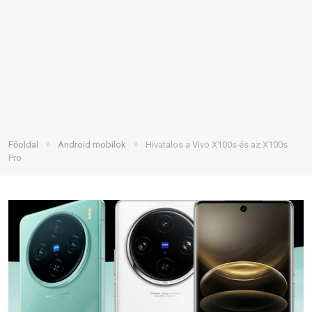
»
»
Főoldal
Android mobilok
Hivatalos a Vivo X100s és az X100s
Pro