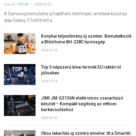
Szerző:
PÉTER
2026-07-22
A Samsung bemutatta új hajlítható telefonjait, amelyek közül az
alap Galaxy Z Fold 8 lett a…
Konyhai teljesítmény új szinten: Bemutatkozik
a BlitzHome BH-228C turmixgép
2026-07-19
Top 5 népszerű kínai termék EU raktárról
júliusban
2026-07-14
JIMI JM-G3136N elektromos csavarhúzó
készlet – Kompakt segítség az otthoni
barkácsoláshoz
2026-07-07
Okos takarítás új szintre emelve: Itt a SmartAI