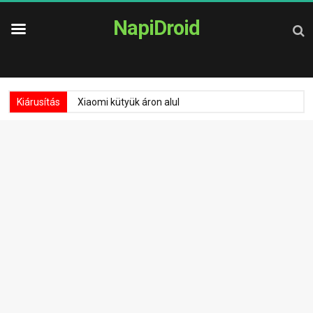
NapiDroid
Kiárusítás
Xiaomi kütyük áron alul