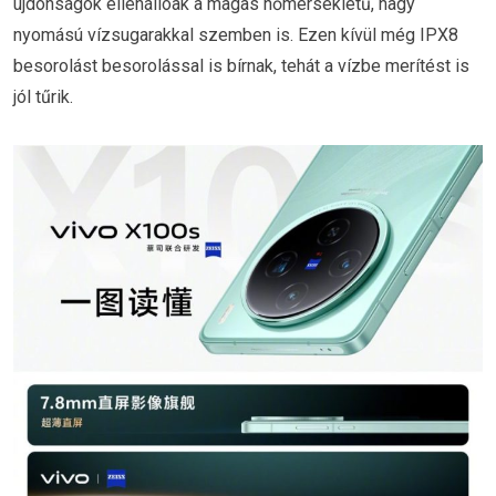
újdonságok ellenállóak a magas hőmérsékletű, nagy
nyomású vízsugarakkal szemben is. Ezen kívül még IPX8
besorolást besorolással is bírnak, tehát a vízbe merítést is
jól tűrik.