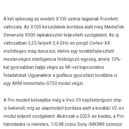
A két újdonság az eredeti X100 széria tagjainak frissített
változata. Az X100 készülékek borítása alatt még MediaTek
Dimensity 9300 lapkakészlet teljesített szolgálatot. Az új
változatban 3,25 helyett 3,4 GHz-en pörgő Cortex-X4
elsődleges mag duruzsol, illetve egy továbbfejlesztett
mesterséges intelligencia feldolgozó egység, amely 10%-
kal gyorsabban hajtja végre az MI-vel kapcsolatos
feladatokat. Ugyanakkor a grafikus gyorsítást továbbra is
egy ARM Immortalis-G720 modul végzi.
A Pro modell belsejébe még a Vivo V3 képfeldolgozó chip
is bekerült, míg az alapmodell borítása alatt a korábbi V2-es
modul teljesít szolgálatot. Akárcsak a 2023-as kiadás, a Pro
hátoldalára is méretes, 1/0,98 colos Sony IMX989 szenzor