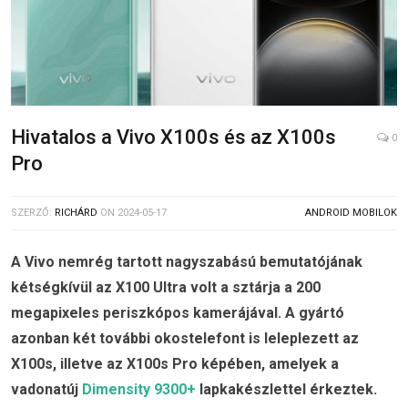
Hivatalos a Vivo X100s és az X100s
0
Pro
SZERZŐ:
RICHÁRD
ON
2024-05-17
ANDROID MOBILOK
A Vivo nemrég tartott nagyszabású bemutatójának
kétségkívül az X100 Ultra volt a sztárja a 200
megapixeles periszkópos kamerájával. A gyártó
azonban két további okostelefont is leleplezett az
X100s, illetve az X100s Pro képében, amelyek a
vadonatúj
Dimensity 9300+
lapkakészlettel érkeztek.