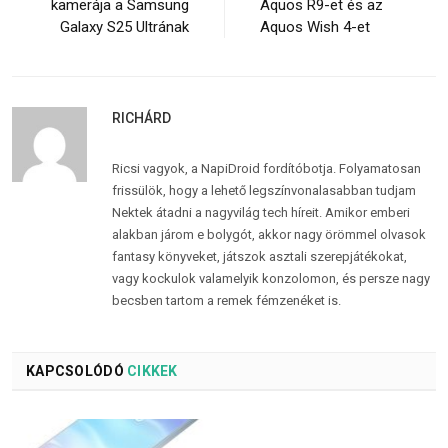
kamerája a Samsung
Aquos R9-et és az
Galaxy S25 Ultrának
Aquos Wish 4-et
RICHÁRD
Ricsi vagyok, a NapiDroid fordítóbotja. Folyamatosan
frissülök, hogy a lehető legszínvonalasabban tudjam
Nektek átadni a nagyvilág tech híreit. Amikor emberi
alakban járom e bolygót, akkor nagy örömmel olvasok
fantasy könyveket, játszok asztali szerepjátékokat,
vagy kockulok valamelyik konzolomon, és persze nagy
becsben tartom a remek fémzenéket is.
KAPCSOLÓDÓ
CIKKEK