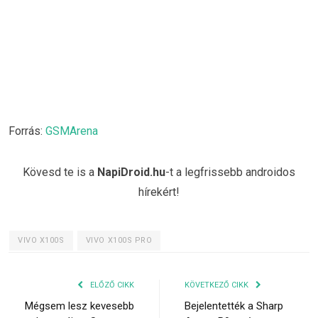
Forrás:
GSMArena
Kövesd te is a
NapiDroid.hu
-t a legfrissebb androidos
hírekért!
VIVO X100S
VIVO X100S PRO
ELŐZŐ CIKK
KÖVETKEZŐ CIKK
Mégsem lesz kevesebb
Bejelentették a Sharp