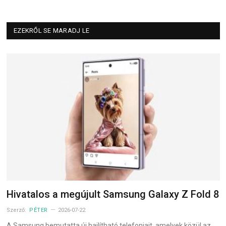
EZEKRŐL SE MARADJ LE
Hivatalos a megújult Samsung Galaxy Z Fold 8
Szerző:
PÉTER
2026-07-22
A Samsung bemutatta új hajlítható telefonjait, amelyek közül az