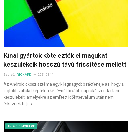
Kínai gyártók kötelezték el magukat
keszülékeik hosszú távú frissítése mellett
Szerző:
RICHÁRD
2021-05-11
Az Android ökoszisztéma egyik legnagyobb rákfenéje az, hogy a
legtöbb vállalat képtelen két évnél tovább naprakészen tartani
készülékeit, amelyekre az említett időintervallum után nem
érkeznek teljes…
ANDROID MOBILOK