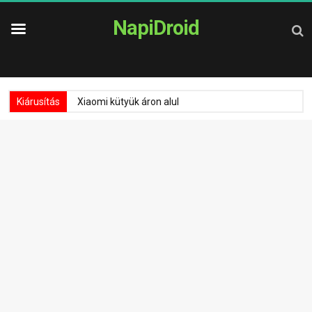
NapiDroid
Kiárusítás
Xiaomi kütyük áron alul