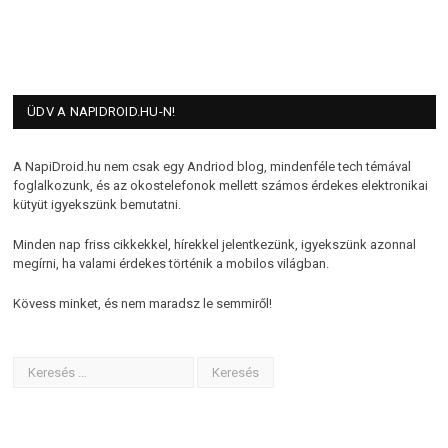
ÜDV A NAPIDROID.HU-N!
A NapiDroid.hu nem csak egy Andriod blog, mindenféle tech témával
foglalkozunk, és az okostelefonok mellett számos érdekes elektronikai
kütyüt igyekszünk bemutatni.
Minden nap friss cikkekkel, hírekkel jelentkezünk, igyekszünk azonnal
megírni, ha valami érdekes történik a mobilos világban.
Kövess minket, és nem maradsz le semmiről!