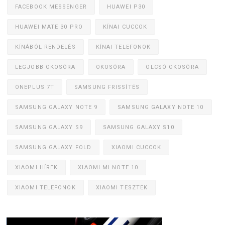
FACEBOOK MESSENGER
HUAWEI P30
HUAWEI MATE 30 PRO
KÍNAI CUCCOK
KÍNÁBÓL RENDELÉS
KÍNAI TELEFONOK
LEGJOBB OKOSÓRA
OKOSÓRA
OLCSÓ OKOSÓRA
ONEPLUS 7T
SAMSUNG FRISSÍTÉS
SAMSUNG GALAXY NOTE 9
SAMSUNG GALAXY NOTE 10
SAMSUNG GALAXY S9
SAMSUNG GALAXY S10
SAMSUNG GALAXY FOLD
XIAOMI CUCCOK
XIAOMI HÍREK
XIAOMI MI NOTE 10
XIAOMI TELEFONOK
XIAOMI TESZTEK