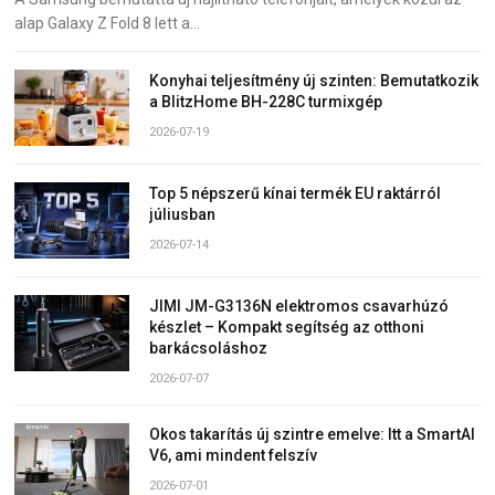
alap Galaxy Z Fold 8 lett a…
Konyhai teljesítmény új szinten: Bemutatkozik
a BlitzHome BH-228C turmixgép
2026-07-19
Top 5 népszerű kínai termék EU raktárról
júliusban
2026-07-14
JIMI JM-G3136N elektromos csavarhúzó
készlet – Kompakt segítség az otthoni
barkácsoláshoz
2026-07-07
Okos takarítás új szintre emelve: Itt a SmartAI
V6, ami mindent felszív
2026-07-01