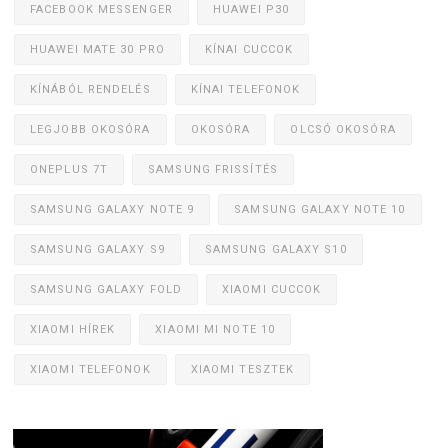
FACEBOOK MESSENGER
HUAWEI P30
HUAWEI MATE 30 PRO
KÍNAI CUCCOK
KÍNÁBÓL RENDELÉS
KÍNAI TELEFONOK
LEGJOBB OKOSÓRA
OKOSÓRA
OLCSÓ OKOSÓRA
ONEPLUS 7T
SAMSUNG FRISSÍTÉS
SAMSUNG GALAXY NOTE 9
SAMSUNG GALAXY NOTE 10
SAMSUNG GALAXY S9
SAMSUNG GALAXY S10
SAMSUNG GALAXY FOLD
XIAOMI CUCCOK
XIAOMI HÍREK
XIAOMI MI NOTE 10
XIAOMI TELEFONOK
XIAOMI TESZTEK