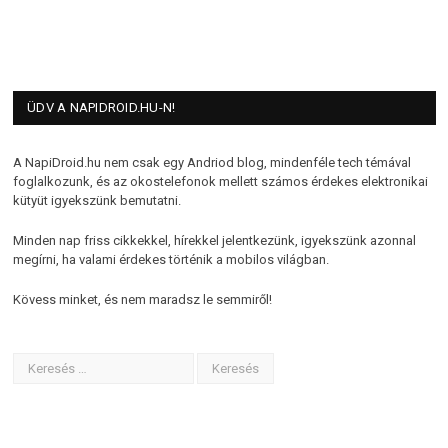
ÜDV A NAPIDROID.HU-N!
A NapiDroid.hu nem csak egy Andriod blog, mindenféle tech témával
foglalkozunk, és az okostelefonok mellett számos érdekes elektronikai
kütyüt igyekszünk bemutatni.
Minden nap friss cikkekkel, hírekkel jelentkezünk, igyekszünk azonnal
megírni, ha valami érdekes történik a mobilos világban.
Kövess minket, és nem maradsz le semmiről!