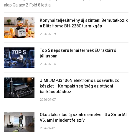
alap Galaxy Z Fold 8 lett a…
Konyhai teljesítmény új szinten: Bemutatkozik
a BlitzHome BH-228C turmixgép
2026-07-19
Top 5 népszerű kínai termék EU raktárról
júliusban
2026-07-14
JIMI JM-G3136N elektromos csavarhúzó
készlet – Kompakt segítség az otthoni
barkácsoláshoz
2026-07-07
Okos takarítás új szintre emelve: Itt a SmartAI
V6, ami mindent felszív
2026-07-01