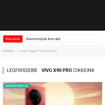
Kiárusítás
Xiaomi kütyük áron alul
»
Főoldal
Posts Tagged "Vivo X90 Pro"
LEGFRISSEBB
VIVO X90 PRO
CIKKEINK
ANDROID MOBILOK