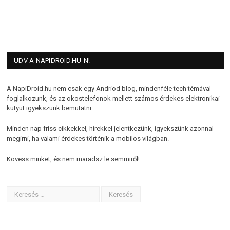
ÜDV A NAPIDROID.HU-N!
A NapiDroid.hu nem csak egy Andriod blog, mindenféle tech témával
foglalkozunk, és az okostelefonok mellett számos érdekes elektronikai
kütyüt igyekszünk bemutatni.
Minden nap friss cikkekkel, hírekkel jelentkezünk, igyekszünk azonnal
megírni, ha valami érdekes történik a mobilos világban.
Kövess minket, és nem maradsz le semmiről!