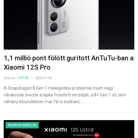
1,1 millió pont fölött gurított AnTuTu-ban a
Xiaomi 12S Pro
Szerző:
PÉTER
2022-07-05
A Snapdragon 8 Gen 1 melegedési problémái miatt nagy
várakozás övezte a lapka frissített verzióját, a 8+ Gen 1-et, ami
néhány készülékben már fel is bukkant,…
ANDROID MOBILOK