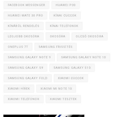
FACEBOOK MESSENGER
HUAWEI P30
HUAWEI MATE 30 PRO
KÍNAI CUCCOK
KÍNÁBÓL RENDELÉS
KÍNAI TELEFONOK
LEGJOBB OKOSÓRA
OKOSÓRA
OLCSÓ OKOSÓRA
ONEPLUS 7T
SAMSUNG FRISSÍTÉS
SAMSUNG GALAXY NOTE 9
SAMSUNG GALAXY NOTE 10
SAMSUNG GALAXY S9
SAMSUNG GALAXY S10
SAMSUNG GALAXY FOLD
XIAOMI CUCCOK
XIAOMI HÍREK
XIAOMI MI NOTE 10
XIAOMI TELEFONOK
XIAOMI TESZTEK