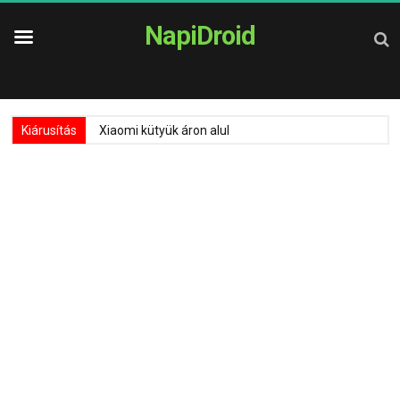
NapiDroid
Kiárusítás
Xiaomi kütyük áron alul