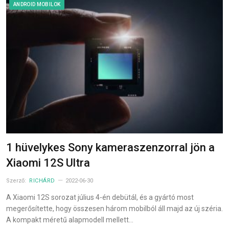
ANDROID MOBILOK
1 hüvelykes Sony kameraszenzorral jön a
Xiaomi 12S Ultra
Szerző:
RICHÁRD
2022-06-30
A Xiaomi 12S sorozat július 4-én debütál, és a gyártó most
megerősítette, hogy összesen három mobilból áll majd az új széria.
A kompakt méretű alapmodell mellett…