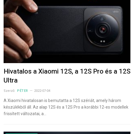
Hivatalos a Xiaomi 12S, a 12S Pro és a 12S
Ultra
Szerző:
PÉTER
2022-07-04
A Xiaomi hivatalosan is bemutatta a 12S szériát, amely három
készülékből áll. Az alap 12S és a 12S Pro a korábbi 12-es modellek
frissített változatai, a…