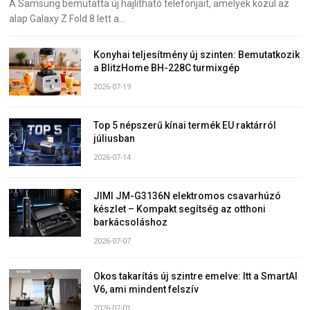
A Samsung bemutatta új hajlítható telefonjait, amelyek közül az
alap Galaxy Z Fold 8 lett a…
Konyhai teljesítmény új szinten: Bemutatkozik
a BlitzHome BH-228C turmixgép
2026-07-19
Top 5 népszerű kínai termék EU raktárról
júliusban
2026-07-14
JIMI JM-G3136N elektromos csavarhúzó
készlet – Kompakt segítség az otthoni
barkácsoláshoz
2026-07-07
Okos takarítás új szintre emelve: Itt a SmartAI
V6, ami mindent felszív
2026-07-01