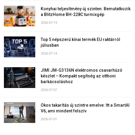
Konyhai teljesítmény új szinten: Bemutatkozik
a BlitzHome BH-228C turmixgép
2026-07-19
Top 5 népszerű kínai termék EU raktárról
júliusban
2026-07-14
JIMI JM-G3136N elektromos csavarhúzó
készlet – Kompakt segítség az otthoni
barkácsoláshoz
2026-07-07
Okos takarítás új szintre emelve: Itt a SmartAI
V6, ami mindent felszív
2026-07-01