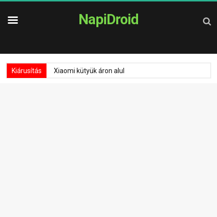
NapiDroid
Kiárusítás
Xiaomi kütyük áron alul