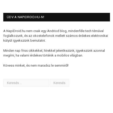
ÜDV A NAPIDROID.HU-N!
A NapiDroid.hu nem csak egy Andriod blog, mindenféle tech témával
foglalkozunk, és az okostelefonok mellett számos érdekes elektronikai
kütyüt igyekszünk bemutatni.
Minden nap friss cikkekkel, hírekkel jelentkezünk, igyekszünk azonnal
megírni, ha valami érdekes történik a mobilos világban.
Kövess minket, és nem maradsz le semmiről!