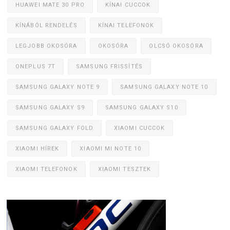
HUAWEI MATE 30 PRO
KÍNAI CUCCOK
KÍNÁBÓL RENDELÉS
KÍNAI TELEFONOK
LEGJOBB OKOSÓRA
OKOSÓRA
OLCSÓ OKOSÓRA
ONEPLUS 7T
SAMSUNG FRISSÍTÉS
SAMSUNG GALAXY NOTE 9
SAMSUNG GALAXY NOTE 10
SAMSUNG GALAXY S9
SAMSUNG GALAXY S10
SAMSUNG GALAXY FOLD
XIAOMI CUCCOK
XIAOMI HÍREK
XIAOMI MI NOTE 10
XIAOMI TELEFONOK
XIAOMI TESZTEK