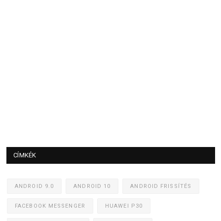
CÍMKÉK
ANDROID 9.0
ANDROID 10
ANDROID FRISSÍTÉS
FACEBOOK MESSENGER
HUAWEI P30