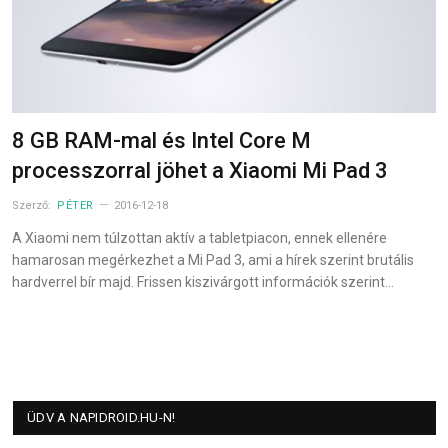
8 GB RAM-mal és Intel Core M
processzorral jöhet a Xiaomi Mi Pad 3
Szerző:
PÉTER
2016-12-18
A Xiaomi nem túlzottan aktív a tabletpiacon, ennek ellenére
hamarosan megérkezhet a Mi Pad 3, ami a hírek szerint brutális
hardverrel bír majd. Frissen kiszivárgott információk szerint…
ÜDV A NAPIDROID.HU-N!