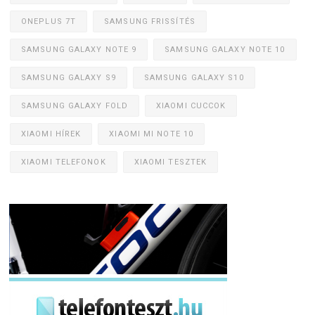
ONEPLUS 7T
SAMSUNG FRISSÍTÉS
SAMSUNG GALAXY NOTE 9
SAMSUNG GALAXY NOTE 10
SAMSUNG GALAXY S9
SAMSUNG GALAXY S10
SAMSUNG GALAXY FOLD
XIAOMI CUCCOK
XIAOMI HÍREK
XIAOMI MI NOTE 10
XIAOMI TELEFONOK
XIAOMI TESZTEK