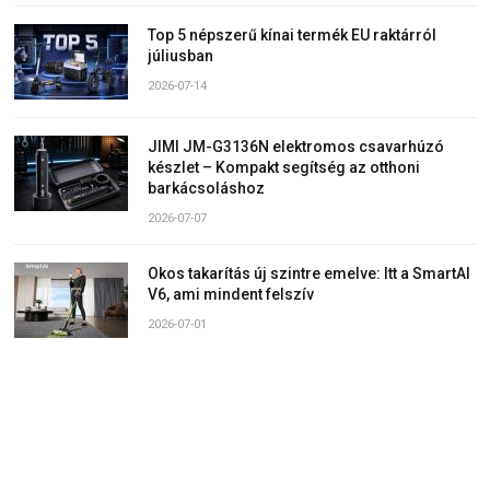
Top 5 népszerű kínai termék EU raktárról
júliusban
2026-07-14
JIMI JM-G3136N elektromos csavarhúzó
készlet – Kompakt segítség az otthoni
barkácsoláshoz
2026-07-07
Okos takarítás új szintre emelve: Itt a SmartAI
V6, ami mindent felszív
2026-07-01