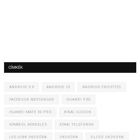
CÍMKÉK
ANDROID 9.0
ANDROID 10
ANDROID FRISSÍTÉS
FACEBOOK MESSENGER
HUAWEI P30
HUAWEI MATE 30 PRO
KÍNAI CUCCOK
KÍNÁBÓL RENDELÉS
KÍNAI TELEFONOK
LEGJOBB OKOSÓRA
OKOSÓRA
OLCSÓ OKOSÓRA