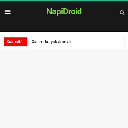
NapiDroid
Kiárusítás
Xiaomi kütyük áron alul