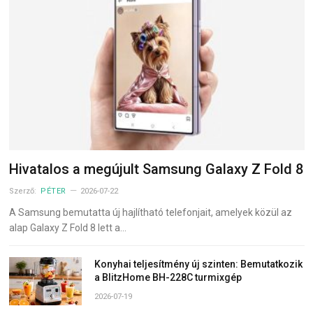
Hivatalos a megújult Samsung Galaxy Z Fold 8
Szerző:
PÉTER
2026-07-22
A Samsung bemutatta új hajlítható telefonjait, amelyek közül az
alap Galaxy Z Fold 8 lett a…
Konyhai teljesítmény új szinten: Bemutatkozik
a BlitzHome BH-228C turmixgép
2026-07-19