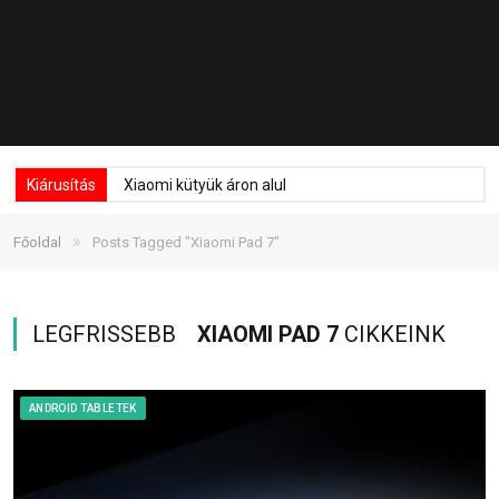
Kiárusítás
Xiaomi kütyük áron alul
»
Főoldal
Posts Tagged "Xiaomi Pad 7"
LEGFRISSEBB
XIAOMI PAD 7
CIKKEINK
ANDROID TABLETEK