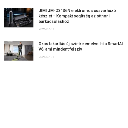
JIMI JM-G3136N elektromos csavarhúzó
készlet – Kompakt segítség az otthoni
barkácsoláshoz
2026-07-07
Okos takarítás új szintre emelve: Itt a SmartAI
V6, ami mindent felszív
2026-07-01