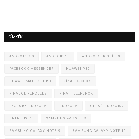
CÍMKÉK
ANDROID 9.0
ANDROID 10
ANDROID FRISSÍTÉS
FACEBOOK MESSENGER
HUAWEI P30
HUAWEI MATE 30 PRO
KÍNAI CUCCOK
KÍNÁBÓL RENDELÉS
KÍNAI TELEFONOK
LEGJOBB OKOSÓRA
OKOSÓRA
OLCSÓ OKOSÓRA
ONEPLUS 7T
SAMSUNG FRISSÍTÉS
SAMSUNG GALAXY NOTE 9
SAMSUNG GALAXY NOTE 10