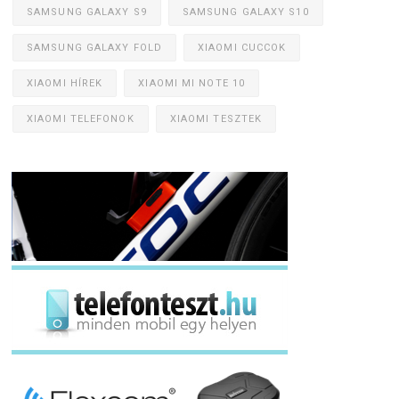
SAMSUNG GALAXY S9
SAMSUNG GALAXY S10
SAMSUNG GALAXY FOLD
XIAOMI CUCCOK
XIAOMI HÍREK
XIAOMI MI NOTE 10
XIAOMI TELEFONOK
XIAOMI TESZTEK