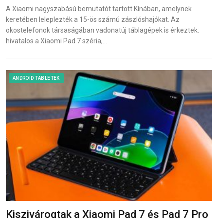
A Xiaomi nagyszabású bemutatót tartott Kínában, amelynek
keretében leleplezték a 15-ös számú zászlóshajókat. Az
okostelefonok társaságában vadonatúj táblagépek is érkeztek:
hivatalos a Xiaomi Pad 7 széria,…
ANDROID TABLETEK
Kiszivárogtak a Xiaomi Pad 7 és Pad 7 Pro