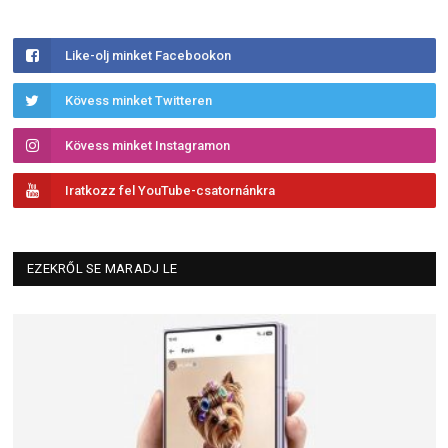
Like-olj minket Facebookon
Kövess minket Twitteren
Kövess minket Instagramon
Iratkozz fel YouTube-csatornánkra
EZEKRŐL SE MARADJ LE