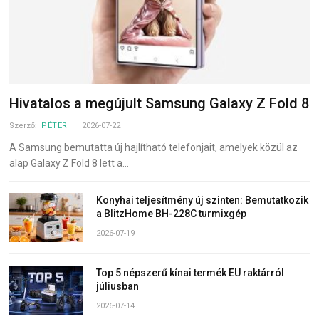
Hivatalos a megújult Samsung Galaxy Z Fold 8
Szerző:
PÉTER
2026-07-22
A Samsung bemutatta új hajlítható telefonjait, amelyek közül az
alap Galaxy Z Fold 8 lett a…
Konyhai teljesítmény új szinten: Bemutatkozik
a BlitzHome BH-228C turmixgép
2026-07-19
Top 5 népszerű kínai termék EU raktárról
júliusban
2026-07-14