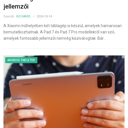
jellemzői
Szerző:
RICHÁRD
2024-10-14
A Xiaomi műhelyében két táblagép is készül, amelyek hamarosan
bemutatkozhatnak. A Pad 7 és Pad 7 Pro modellekről van szó,
amelyek fontosabb jellemzői nemrég kiszivárogtak. Bár…
ANDROID TABLETEK