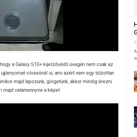
H
G
S
A
a
ik, hogy a Galaxy S10+ kijelzővédő üvegén nem csak az
 ujjlenyomat-olvasónál is, ami azért nem egy túlzottan
amikor majd lapozunk, görgetünk, akkor mindig érezni
öri majd valamennyire a képet.