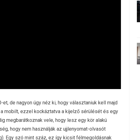
et, de nagyon úgy néz ki, hogy választaniuk kell majd
k a mobilt, ezzel kockáztatva a kijelző sérülését és egy
edig megbarátkoznak vele, hogy lesz egy kör alakú
őség, hogy nem használják az ujjlenyomat-olvasót
). Egy szó mint száz, ez így kicsit félmegoldásnak