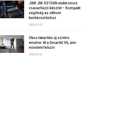
JIMI JM-G3136N elektromos
csavarhúzó készlet – Kompakt
segítség az otthoni
barkácsoláshoz
2026-07-07
Okos takarítás új szintre
emelve: Itt a SmartAI V6, ami
mindent felszív
2026-07-01