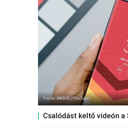
Forrás: MKBHD (YouTube)
Csalódást keltő videón 