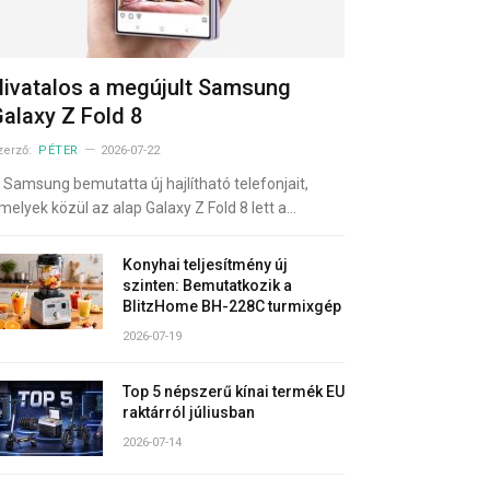
ivatalos a megújult Samsung
alaxy Z Fold 8
zerző:
PÉTER
2026-07-22
 Samsung bemutatta új hajlítható telefonjait,
melyek közül az alap Galaxy Z Fold 8 lett a…
Konyhai teljesítmény új
szinten: Bemutatkozik a
BlitzHome BH-228C turmixgép
2026-07-19
Top 5 népszerű kínai termék EU
raktárról júliusban
2026-07-14