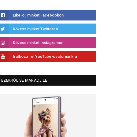
Like-olj minket Facebookon
Kövess minket Twitteren
Kövess minket Instagramon
Iratkozz fel YouTube-csatornánkra
EZEKRŐL SE MARADJ LE