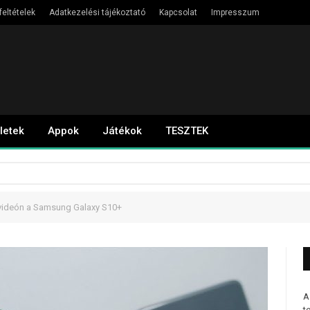
feltételek
Adatkezelési tájékoztató
Kapcsolat
Impresszum
letek
Appok
Játékok
TESZTEK
 videón a Samsung Galaxy S10+
A
t