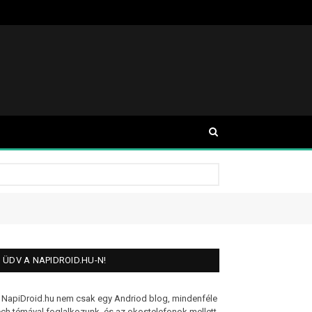
ÜDV A NAPIDROID.HU-N!
 NapiDroid.hu nem csak egy Andriod blog, mindenféle
ech témával foglalkozunk, és az okostelefonok mellett