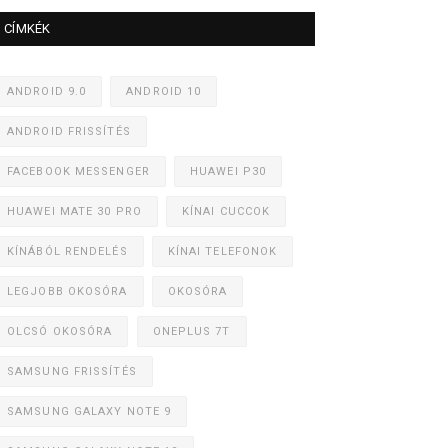
CÍMKÉK
ANDROID 9.0
ANDROID 10
ANDROID FRISSÍTÉS
FACEBOOK MESSENGER
HUAWEI P30
HUAWEI MATE 30 PRO
KÍNAI CUCCOK
KÍNÁBÓL RENDELÉS
KÍNAI TELEFONOK
LEGJOBB OKOSÓRA
OKOSÓRA
OLCSÓ OKOSÓRA
ONEPLUS 7T
SAMSUNG FRISSÍTÉS
SAMSUNG GALAXY NOTE 9