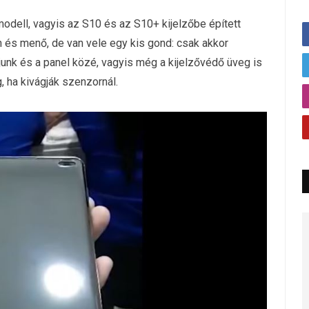
odell, vagyis az S10 és az S10+ kijelzőbe épített
n és menő, de van vele egy kis gond: csak akkor
unk és a panel közé, vagyis még a kijelzővédő üveg is
 ha kivágják szenzornál.