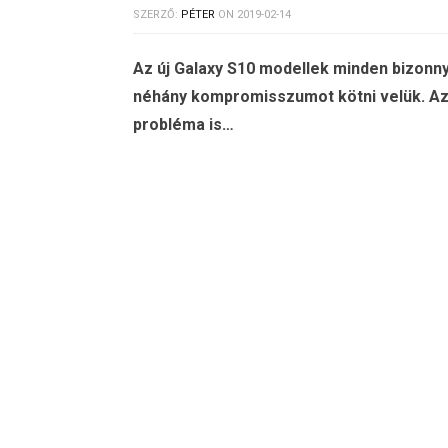
SZERZŐ:
PÉTER
ON
2019-02-14
Az új Galaxy S10 modellek minden bizonny
néhány kompromisszumot kötni velük. Az e
probléma is…