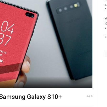
s
b
M
i
a
K
a Samsung Galaxy S10+
0