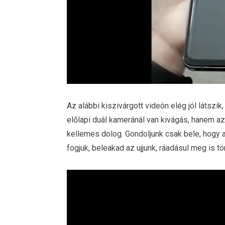
Az alábbi kiszivárgott videón elég jól látsz
előlapi duál kameránál van kivágás, hanem az
kellemes dolog. Gondoljunk csak bele, hogy 
fogjuk, beleakad az ujjunk, ráadásul meg is t