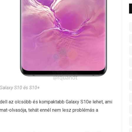
alaxy S10 és S10+
dell az olcsóbb és kompaktabb Galaxy S10e lehet, ami
nyomat-olvasója, tehát ennél nem lesz problémás a