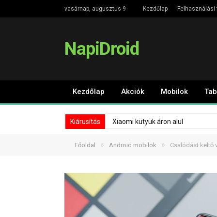
vasárnap, augusztus 9
Kezdőlap
Felhasználási 
NapiDroid
Kezdőlap
Akciók
Mobilok
Tab
Kiárusítás
Xiaomi kütyük áron alul
»
»
Főoldal
Android mobilok
Csalódást keltő