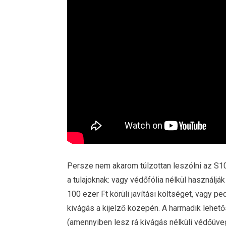
Persze nem akarom túlzottan leszólni az S10-
a tulajoknak: vagy védőfólia nélkül használjá
100 ezer Ft körüli javítási költséget, vagy p
kivágás a kijelző közepén. A harmadik lehet
(amennyiben lesz rá kivágás nélküli védőüveg