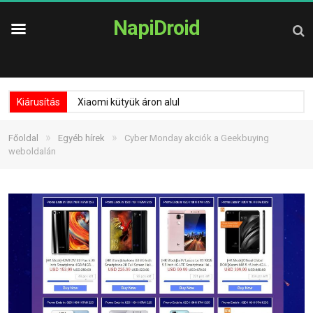
NapiDroid
Kiárusítás
Xiaomi kütyük áron alul
»
»
Főoldal
Egyéb hírek
Cyber Monday akciók a Geekbuying
weboldalán