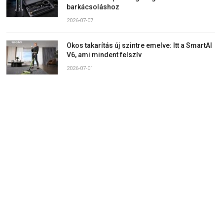
barkácsoláshoz
2026-07-07
Okos takarítás új szintre emelve: Itt a SmartAI
V6, ami mindent felszív
2026-07-01