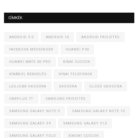
CÍMKÉK
ANDROID 9.0
ANDROID 10
ANDROID FRISSÍTÉS
FACEBOOK MESSENGER
HUAWEI P30
HUAWEI MATE 30 PRO
KÍNAI CUCCOK
KÍNÁBÓL RENDELÉS
KÍNAI TELEFONOK
LEGJOBB OKOSÓRA
OKOSÓRA
OLCSÓ OKOSÓRA
ONEPLUS 7T
SAMSUNG FRISSÍTÉS
SAMSUNG GALAXY NOTE 9
SAMSUNG GALAXY NOTE 10
SAMSUNG GALAXY S9
SAMSUNG GALAXY S10
SAMSUNG GALAXY FOLD
XIAOMI CUCCOK