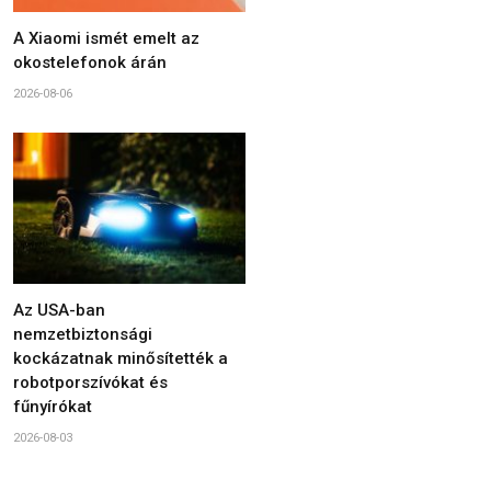
A Xiaomi ismét emelt az
okostelefonok árán
2026-08-06
Az USA-ban
nemzetbiztonsági
kockázatnak minősítették a
robotporszívókat és
fűnyírókat
2026-08-03