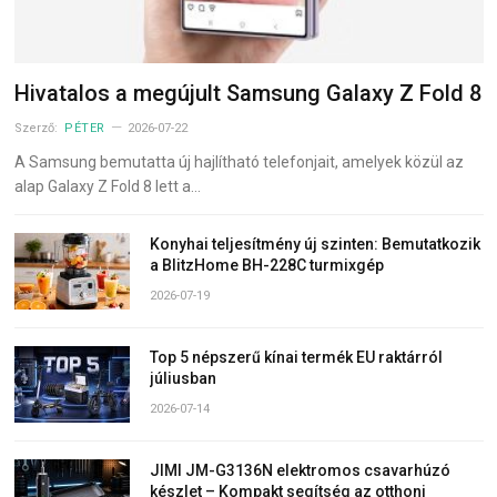
Hivatalos a megújult Samsung Galaxy Z Fold 8
Szerző:
PÉTER
2026-07-22
A Samsung bemutatta új hajlítható telefonjait, amelyek közül az
alap Galaxy Z Fold 8 lett a…
Konyhai teljesítmény új szinten: Bemutatkozik
a BlitzHome BH-228C turmixgép
2026-07-19
Top 5 népszerű kínai termék EU raktárról
júliusban
2026-07-14
JIMI JM-G3136N elektromos csavarhúzó
készlet – Kompakt segítség az otthoni