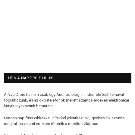
ÜDV A NAPIDROID.HU-N!
A NapiDroid.hu nem csak egy Andriod blog, mindenféle tech témával
foglalkozunk, és az okostelefonok mellett számos érdekes elektronikai
kütyüt igyekszünk bemutatni.
Minden nap friss cikkekkel, hírekkel jelentkezünk, igyekszünk azonnal
megírni, ha valami érdekes történik a mobilos világban.