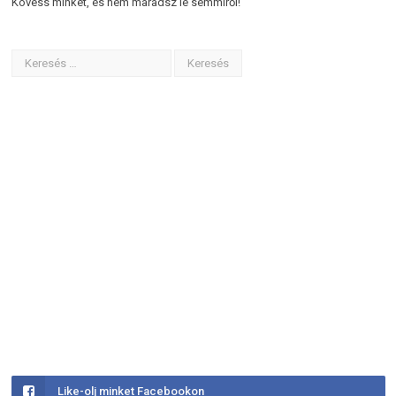
Kövess minket, és nem maradsz le semmiről!
Like-olj minket Facebookon