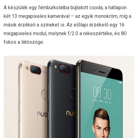
A készülék egy fémburkolatba bújtatott csoda, a hátlapon
két 13 megapixeles kamerával – az egyik monokróm, míg a
másik érzékeli a színeket is. Az előlapi érzékelő egy 16
megapixeles modul, melynek f/2.0 a rekeszértéke, és 80
fokos a látószöge.