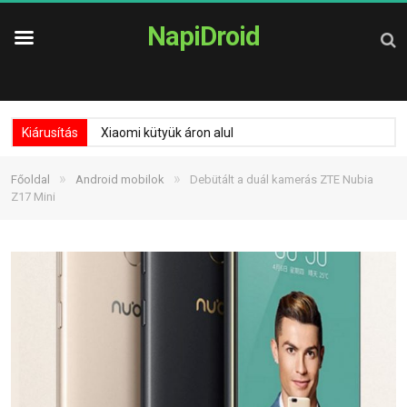
NapiDroid
Kiárusítás
Xiaomi kütyük áron alul
»
»
Főoldal
Android mobilok
Debütált a duál kamerás ZTE Nubia
Z17 Mini