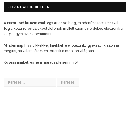
ÜDV A NAPIDROID.HU-N!
A NapiDroid.hu nem csak egy Andriod blog, mindenféle tech témával
foglalkozunk, és az okostelefonok mellett számos érdekes elektronikai
kütyüt igyekszünk bemutatni.
Minden nap friss cikkekkel, hírekkel jelentkezünk, igyekszünk azonnal
megírni, ha valami érdekes történik a mobilos világban.
Kövess minket, és nem maradsz le semmiről!