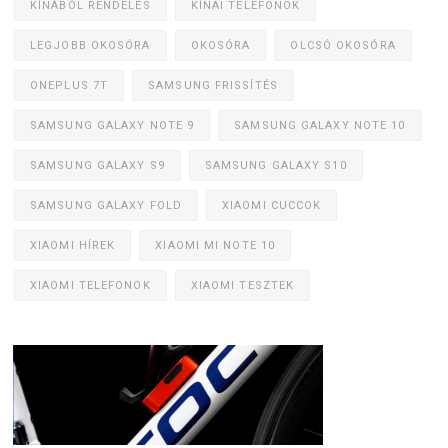
KÍNÁBÓL RENDELÉS
KÍNAI TELEFONOK
LEGJOBB OKOSÓRA
OKOSÓRA
OLCSÓ OKOSÓRA
ONEPLUS 7T
SAMSUNG FRISSÍTÉS
SAMSUNG GALAXY NOTE 9
SAMSUNG GALAXY NOTE 10
SAMSUNG GALAXY S9
SAMSUNG GALAXY S10
SAMSUNG GALAXY FOLD
XIAOMI CUCCOK
XIAOMI HÍREK
XIAOMI MI NOTE 10
XIAOMI TELEFONOK
XIAOMI TESZTEK