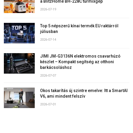
a BlitzHome BH-228C turmixgép
2026-07-19
Top 5 népszerű kínai termék EU raktárról
júliusban
2026-07-14
JIMI JM-G3136N elektromos csavarhúzó
készlet – Kompakt segítség az otthoni
barkácsoláshoz
2026-07-07
Okos takarítás új szintre emelve: Itt a SmartAI
V6, ami mindent felszív
2026-07-01