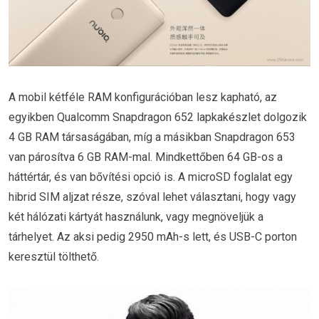
A mobil kétféle RAM konfigurációban lesz kapható, az
egyikben Qualcomm Snapdragon 652 lapkakészlet dolgozik
4 GB RAM társaságában, míg a másikban Snapdragon 653
van párosítva 6 GB RAM-mal. Mindkettőben 64 GB-os a
háttértár, és van bővítési opció is. A microSD foglalat egy
hibrid SIM aljzat része, szóval lehet választani, hogy vagy
két hálózati kártyát használunk, vagy megnöveljük a
tárhelyet. Az aksi pedig 2950 mAh-s lett, és USB-C porton
keresztül tölthető.