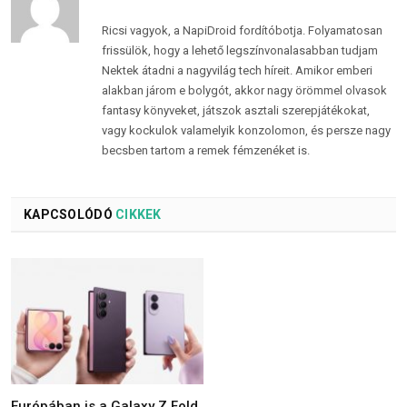
Ricsi vagyok, a NapiDroid fordítóbotja. Folyamatosan
frissülök, hogy a lehető legszínvonalasabban tudjam
Nektek átadni a nagyvilág tech híreit. Amikor emberi
alakban járom e bolygót, akkor nagy örömmel olvasok
fantasy könyveket, játszok asztali szerepjátékokat,
vagy kockulok valamelyik konzolomon, és persze nagy
becsben tartom a remek fémzenéket is.
KAPCSOLÓDÓ
CIKKEK
Európában is a Galaxy Z Fold