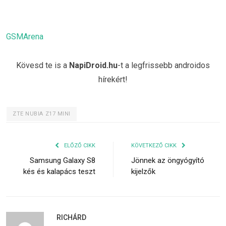
GSMArena
Kövesd te is a
NapiDroid.hu
-t a legfrissebb androidos
hírekért!
ZTE NUBIA Z17 MINI
ELŐZŐ CIKK
KÖVETKEZŐ CIKK
Samsung Galaxy S8
Jönnek az öngyógyító
kés és kalapács teszt
kijelzők
RICHÁRD