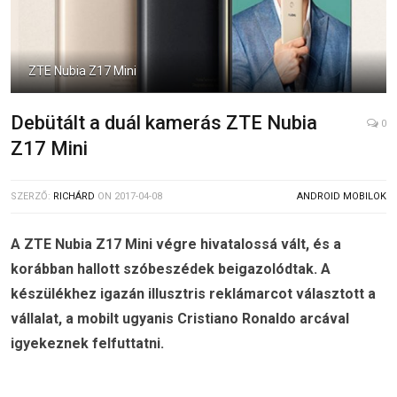
ZTE Nubia Z17 Mini
Debütált a duál kamerás ZTE Nubia
0
Z17 Mini
SZERZŐ:
RICHÁRD
ON
2017-04-08
ANDROID MOBILOK
A ZTE Nubia Z17 Mini végre hivatalossá vált, és a
korábban hallott szóbeszédek beigazolódtak. A
készülékhez igazán illusztris reklámarcot választott a
vállalat, a mobilt ugyanis Cristiano Ronaldo arcával
igyekeznek felfuttatni.