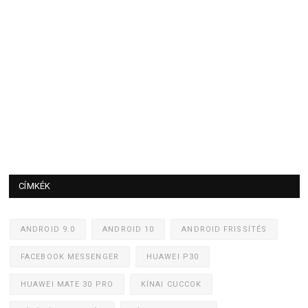
CÍMKÉK
ANDROID 9.0
ANDROID 10
ANDROID FRISSÍTÉS
FACEBOOK MESSENGER
HUAWEI P30
HUAWEI MATE 30 PRO
KÍNAI CUCCOK