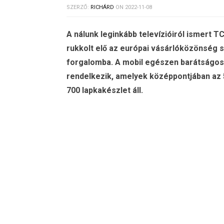
SZERZŐ:
RICHÁRD
ON
2022-11-08
A nálunk leginkább televízióiról ismert 
rukkolt elő az európai vásárlóközönség 
forgalomba. A mobil egészen barátságos
rendelkezik, amelyek középpontjában az 
700 lapkakészlet áll.