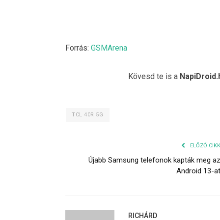
Forrás:
GSMArena
Kövesd te is a
NapiDroid.
TCL 40R 5G
ELŐZŐ CIK
Újabb Samsung telefonok kapták meg a
Android 13-a
RICHÁRD