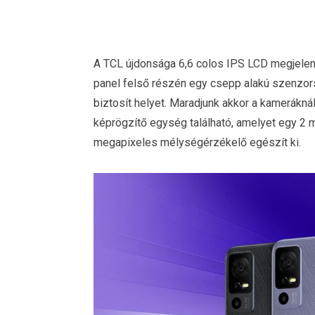
A TCL újdonsága 6,6 colos IPS LCD megjelení
panel felső részén egy csepp alakú szenzors
biztosít helyet. Maradjunk akkor a kamerákn
képrögzítő egység található, amelyet egy 2 
megapixeles mélységérzékelő egészít ki.