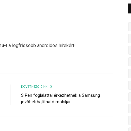
hu
-t a legfrissebb androidos hírekért!
K
KÖVETKEZŐ CIKK
z
S Pen foglalattal érkezhetnek a Samsung
t
jövőbeli hajlítható mobiljai