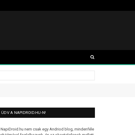
ÜDV A NAPIDROID.HU-N!
 NapiDroid.hu nem csak egy Andriod blog, mindenféle
ech témával foglalkozunk, és az okostelefonok mellett