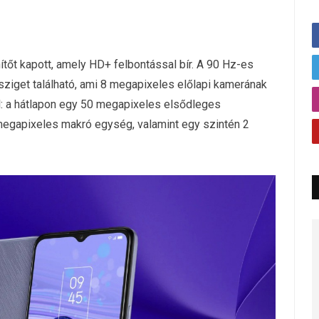
tőt kapott, amely HD+ felbontással bír. A 90 Hz-es
ziget található, ami 8 megapixeles előlapi kamerának
ál: a hátlapon egy 50 megapixeles elsődleges
megapixeles makró egység, valamint egy szintén 2