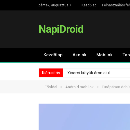
péntek, augusztus 7
Kezdőlap
Felhasználási fel
NapiDroid
Kezdőlap
Akciók
Mobilok
Tab
Kiárusítás
Xiaomi kütyük áron alul
»
»
Főoldal
Android mobilok
Európában debüt