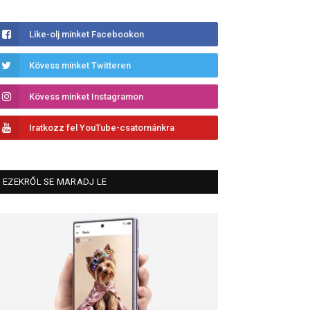
Like-olj minket Facebookon
Kövess minket Twitteren
Kövess minket Instagramon
Iratkozz fel YouTube-csatornánkra
EZEKRŐL SE MARADJ LE