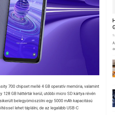
H
G
S
A
a
ity 700 chipset mellé 4 GB operatív memória, valamint
 128 GB háttértár kerül, utóbbi micro SD kártya révén
 sikerült belegyömöszölni egy 5000 mAh kapacitású
ltéssel lehet táplálni, de az legalább USB-C