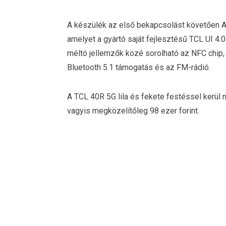
A készülék az első bekapcsolást követően A
amelyet a gyártó saját fejlesztésű TCL UI 4.0
méltó jellemzők közé sorolható az NFC chip, 
Bluetooth 5.1 támogatás és az FM-rádió.
A TCL 40R 5G lila és fekete festéssel kerül 
vagyis megközelítőleg 98 ezer forint.