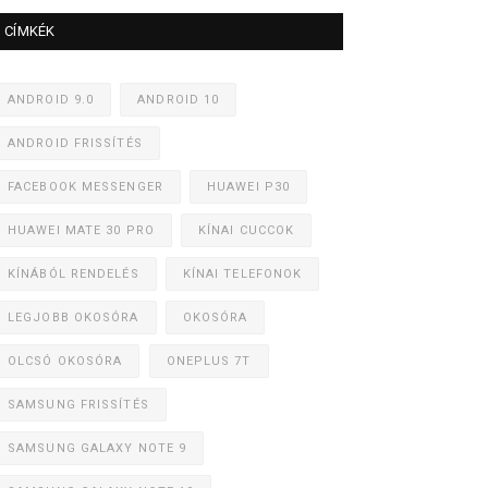
CÍMKÉK
ANDROID 9.0
ANDROID 10
ANDROID FRISSÍTÉS
FACEBOOK MESSENGER
HUAWEI P30
HUAWEI MATE 30 PRO
KÍNAI CUCCOK
KÍNÁBÓL RENDELÉS
KÍNAI TELEFONOK
LEGJOBB OKOSÓRA
OKOSÓRA
OLCSÓ OKOSÓRA
ONEPLUS 7T
SAMSUNG FRISSÍTÉS
SAMSUNG GALAXY NOTE 9