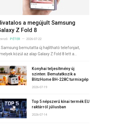
ivatalos a megújult Samsung
alaxy Z Fold 8
zerző:
PÉTER
2026-07-22
 Samsung bemutatta új hajlítható telefonjait,
melyek közül az alap Galaxy Z Fold 8 lett a…
Konyhai teljesítmény új
szinten: Bemutatkozik a
BlitzHome BH-228C turmixgép
2026-07-19
Top 5 népszerű kínai termék EU
raktárról júliusban
2026-07-14