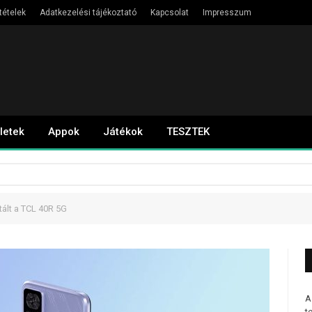
tételek
Adatkezelési tájékoztató
Kapcsolat
Impresszum
letek
Appok
Játékok
TESZTEK
ált a TCL 40R 5G
A
t