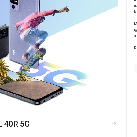
s
b
M
i
a
K
L 40R 5G
0