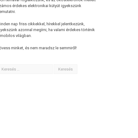
zámos érdekes elektronikai kütyüt igyekszünk
emutatni.
inden nap friss cikkekkel, hírekkel jelentkezünk,
gyekszünk azonnal megírni, ha valami érdekes történik
 mobilos világban.
övess minket, és nem maradsz le semmiről!