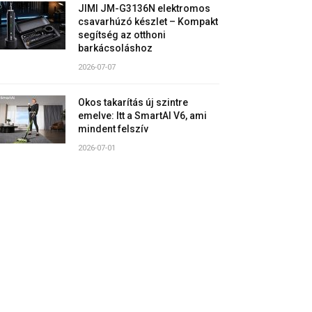
JIMI JM-G3136N elektromos
csavarhúzó készlet – Kompakt
segítség az otthoni
barkácsoláshoz
2026-07-07
Okos takarítás új szintre
emelve: Itt a SmartAI V6, ami
mindent felszív
2026-07-01