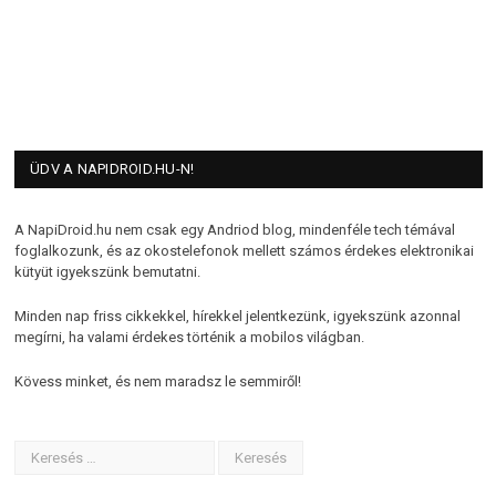
ÜDV A NAPIDROID.HU-N!
A NapiDroid.hu nem csak egy Andriod blog, mindenféle tech témával
foglalkozunk, és az okostelefonok mellett számos érdekes elektronikai
kütyüt igyekszünk bemutatni.
Minden nap friss cikkekkel, hírekkel jelentkezünk, igyekszünk azonnal
megírni, ha valami érdekes történik a mobilos világban.
Kövess minket, és nem maradsz le semmiről!