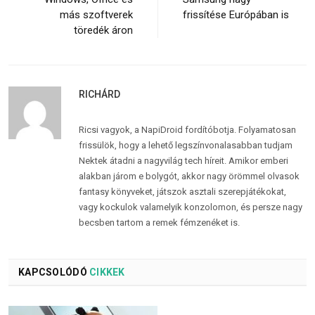
más szoftverek
frissítése Európában is
töredék áron
RICHÁRD
Ricsi vagyok, a NapiDroid fordítóbotja. Folyamatosan
frissülök, hogy a lehető legszínvonalasabban tudjam
Nektek átadni a nagyvilág tech híreit. Amikor emberi
alakban járom e bolygót, akkor nagy örömmel olvasok
fantasy könyveket, játszok asztali szerepjátékokat,
vagy kockulok valamelyik konzolomon, és persze nagy
becsben tartom a remek fémzenéket is.
KAPCSOLÓDÓ
CIKKEK