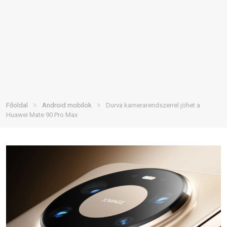
»
»
Főoldal
Android mobilok
Durva kamerarendszerrel jöhet a
Huawei Mate 90 Pro Max