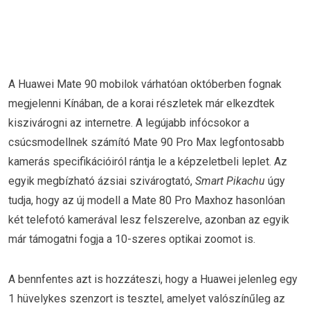
A Huawei Mate 90 mobilok várhatóan októberben fognak
megjelenni Kínában, de a korai részletek már elkezdtek
kiszivárogni az internetre. A legújabb infócsokor a
csúcsmodellnek számító Mate 90 Pro Max legfontosabb
kamerás specifikációiról rántja le a képzeletbeli leplet. Az
egyik megbízható ázsiai szivárogtató,
Smart Pikachu
úgy
tudja, hogy az új modell a Mate 80 Pro Maxhoz hasonlóan
két telefotó kamerával lesz felszerelve, azonban az egyik
már támogatni fogja a 10-szeres optikai zoomot is.
A bennfentes azt is hozzáteszi, hogy a Huawei jelenleg egy
1 hüvelykes szenzort is tesztel, amelyet valószínűleg az