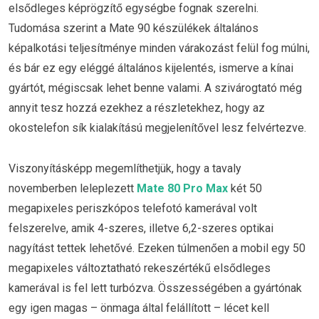
elsődleges képrögzítő egységbe fognak szerelni.
Tudomása szerint a Mate 90 készülékek általános
képalkotási teljesítménye minden várakozást felül fog múlni,
és bár ez egy eléggé általános kijelentés, ismerve a kínai
gyártót, mégiscsak lehet benne valami. A szivárogtató még
annyit tesz hozzá ezekhez a részletekhez, hogy az
okostelefon sík kialakítású megjelenítővel lesz felvértezve.
Viszonyításképp megemlíthetjük, hogy a tavaly
novemberben leleplezett
Mate 80 Pro Max
két 50
megapixeles periszkópos telefotó kamerával volt
felszerelve, amik 4-szeres, illetve 6,2-szeres optikai
nagyítást tettek lehetővé. Ezeken túlmenően a mobil egy 50
megapixeles változtatható rekeszértékű elsődleges
kamerával is fel lett turbózva. Összességében a gyártónak
egy igen magas – önmaga által felállított – lécet kell