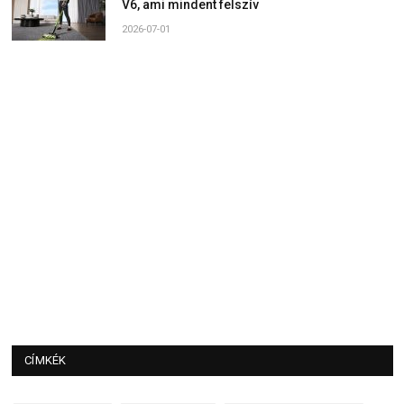
V6, ami mindent felszív
2026-07-01
CÍMKÉK