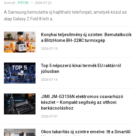
Szerző:
PÉTER
2026-07-22
A Samsung bemutatta új hajlítható telefonjait, amelyek közül az
alap Galaxy Z Fold 8 lett a…
Konyhai teljesítmény új szinten: Bemutatkozik
a BlitzHome BH-228C turmixgép
2026-07-19
Top 5 népszerű kínai termék EU raktárról
júliusban
2026-07-14
JIMI JM-G3136N elektromos csavarhúzó
készlet – Kompakt segítség az otthoni
barkácsoláshoz
2026-07-07
Okos takarítás új szintre emelve: Itt a SmartAI