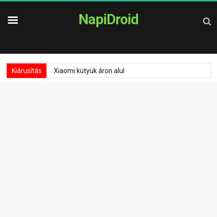
NapiDroid
Kiárusítás
Xiaomi kütyük áron alul