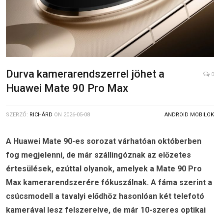
Durva kamerarendszerrel jöhet a
0
Huawei Mate 90 Pro Max
SZERZŐ:
RICHÁRD
ON
2026-05-08
ANDROID MOBILOK
A Huawei Mate 90-es sorozat várhatóan októberben
fog megjelenni, de már szállingóznak az előzetes
értesülések, ezúttal olyanok, amelyek a Mate 90 Pro
Max kamerarendszerére fókuszálnak. A fáma szerint a
csúcsmodell a tavalyi elődhöz hasonlóan két telefotó
kamerával lesz felszerelve, de már 10-szeres optikai