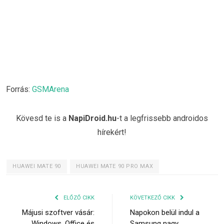
Forrás:
GSMArena
Kövesd te is a
NapiDroid.hu
-t a legfrissebb androidos
hírekért!
HUAWEI MATE 90
HUAWEI MATE 90 PRO MAX
ELŐZŐ CIKK
KÖVETKEZŐ CIKK
Májusi szoftver vásár:
Napokon belül indul a
Windows, Office és
Samsung nagy