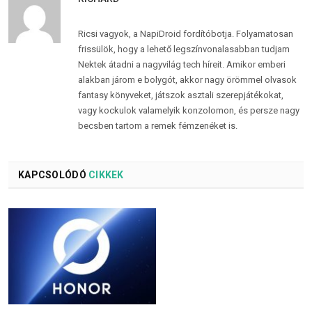
Ricsi vagyok, a NapiDroid fordítóbotja. Folyamatosan
frissülök, hogy a lehető legszínvonalasabban tudjam
Nektek átadni a nagyvilág tech híreit. Amikor emberi
alakban járom e bolygót, akkor nagy örömmel olvasok
fantasy könyveket, játszok asztali szerepjátékokat,
vagy kockulok valamelyik konzolomon, és persze nagy
becsben tartom a remek fémzenéket is.
KAPCSOLÓDÓ
CIKKEK