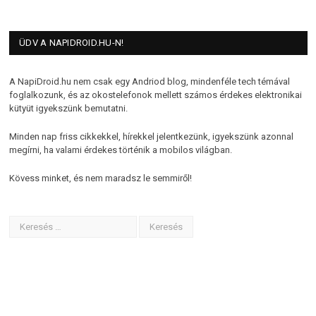
ÜDV A NAPIDROID.HU-N!
A NapiDroid.hu nem csak egy Andriod blog, mindenféle tech témával
foglalkozunk, és az okostelefonok mellett számos érdekes elektronikai
kütyüt igyekszünk bemutatni.
Minden nap friss cikkekkel, hírekkel jelentkezünk, igyekszünk azonnal
megírni, ha valami érdekes történik a mobilos világban.
Kövess minket, és nem maradsz le semmiről!