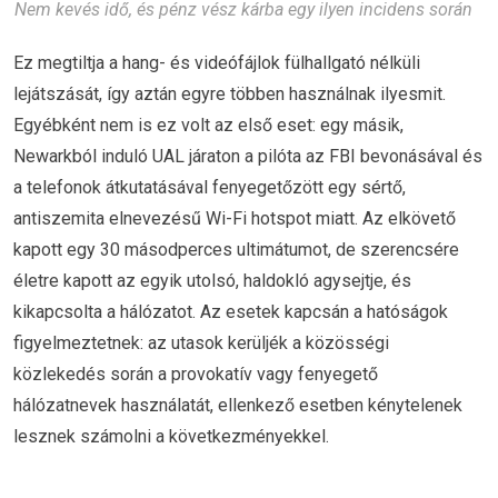
Nem kevés idő, és pénz vész kárba egy ilyen incidens során
Ez megtiltja a hang- és videófájlok fülhallgató nélküli
lejátszását, így aztán egyre többen használnak ilyesmit.
Egyébként nem is ez volt az első eset: egy másik,
Newarkból induló UAL járaton a pilóta az FBI bevonásával és
a telefonok átkutatásával fenyegetőzött egy sértő,
antiszemita elnevezésű Wi-Fi hotspot miatt. Az elkövető
kapott egy 30 másodperces ultimátumot, de szerencsére
életre kapott az egyik utolsó, haldokló agysejtje, és
kikapcsolta a hálózatot. Az esetek kapcsán a hatóságok
figyelmeztetnek: az utasok kerüljék a közösségi
közlekedés során a provokatív vagy fenyegető
hálózatnevek használatát, ellenkező esetben kénytelenek
lesznek számolni a következményekkel.