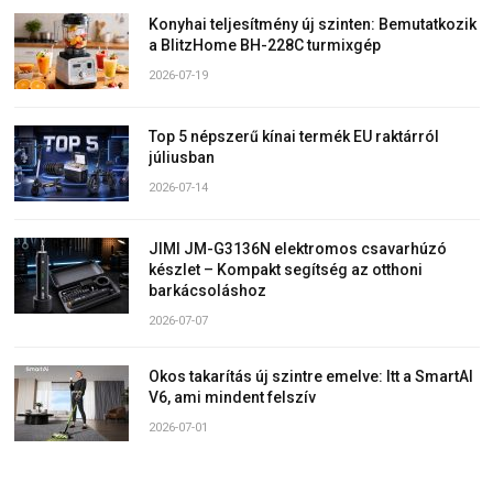
Konyhai teljesítmény új szinten: Bemutatkozik
a BlitzHome BH-228C turmixgép
2026-07-19
Top 5 népszerű kínai termék EU raktárról
júliusban
2026-07-14
JIMI JM-G3136N elektromos csavarhúzó
készlet – Kompakt segítség az otthoni
barkácsoláshoz
2026-07-07
Okos takarítás új szintre emelve: Itt a SmartAI
V6, ami mindent felszív
2026-07-01