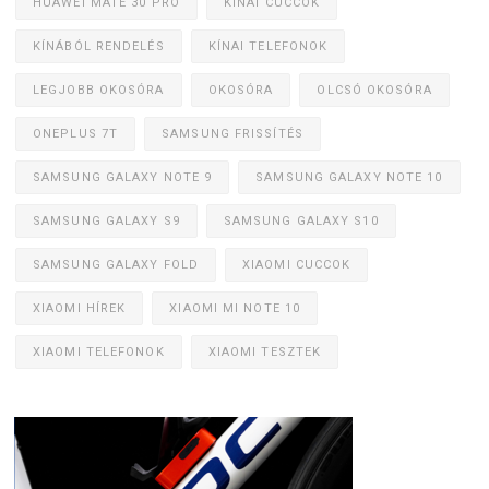
HUAWEI MATE 30 PRO
KÍNAI CUCCOK
KÍNÁBÓL RENDELÉS
KÍNAI TELEFONOK
LEGJOBB OKOSÓRA
OKOSÓRA
OLCSÓ OKOSÓRA
ONEPLUS 7T
SAMSUNG FRISSÍTÉS
SAMSUNG GALAXY NOTE 9
SAMSUNG GALAXY NOTE 10
SAMSUNG GALAXY S9
SAMSUNG GALAXY S10
SAMSUNG GALAXY FOLD
XIAOMI CUCCOK
XIAOMI HÍREK
XIAOMI MI NOTE 10
XIAOMI TELEFONOK
XIAOMI TESZTEK