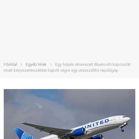
»
»
Főoldal
Egyéb hírek
Egy hülyén elnevezett Bluetooth kapcsolat
miatt kényszerleszállást hajtott végre egy utasszállító repülőgép