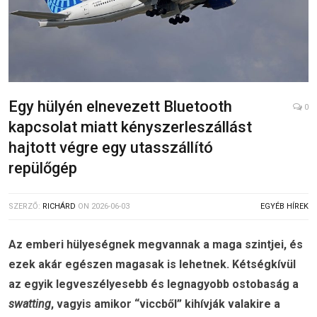
Egy hülyén elnevezett Bluetooth
0
kapcsolat miatt kényszerleszállást
hajtott végre egy utasszállító
repülőgép
SZERZŐ:
RICHÁRD
ON
2026-06-03
EGYÉB HÍREK
Az emberi hülyeségnek megvannak a maga szintjei, és
ezek akár egészen magasak is lehetnek. Kétségkívül
az egyik legveszélyesebb és legnagyobb ostobaság a
swatting
, vagyis amikor “viccből” kihívják valakire a