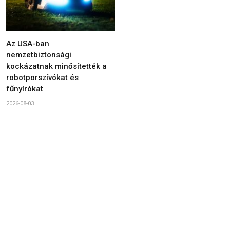
Az USA-ban
nemzetbiztonsági
kockázatnak minősítették a
robotporszívókat és
fűnyírókat
2026-08-03