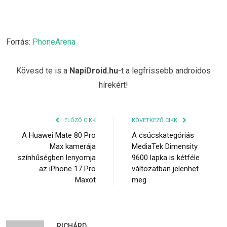
Forrás:
PhoneArena
Kövesd te is a
NapiDroid.hu
-t a legfrissebb androidos
hírekért!
ELŐZŐ CIKK
KÖVETKEZŐ CIKK
A Huawei Mate 80 Pro
A csúcskategóriás
Max kamerája
MediaTek Dimensity
színhűségben lenyomja
9600 lapka is kétféle
az iPhone 17 Pro
változatban jelenhet
Maxot
meg
RICHÁRD