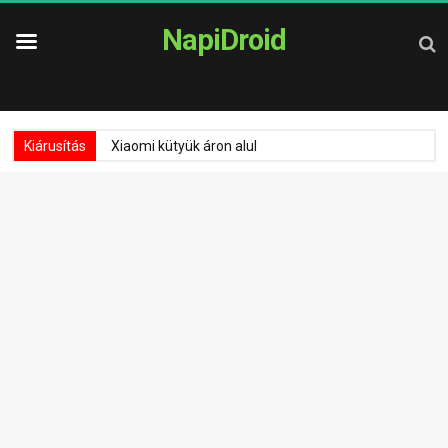
NapiDroid
Kiárusítás
Xiaomi kütyük áron alul