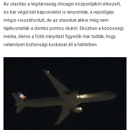
Az utasítás a légitársaság chicagói központjából érkezett,
és bár végül két kapcsolatot is lenyomtak, a repülőgép
mégis visszafordult, de az utasokat akkor még nem
tájékoztatták a döntés pontos okáról. Eközben a közösségi
média, illetve a földi irányítást figyelők már tudták, hogy
valamilyen biztonsági kockázat áll a háttérben.