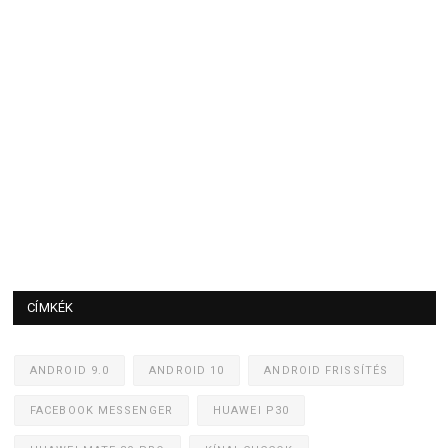
CÍMKÉK
ANDROID 9.0
ANDROID 10
ANDROID FRISSÍTÉS
FACEBOOK MESSENGER
HUAWEI P30