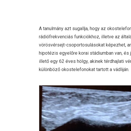
A tanulmány azt sugallja, hogy az okostelefon
rádiófrekvenciás funkciókhoz, illetve az ál
vörösvérsejt-csoportosulásokat képezhet, ame
hipotézis egyelőre korai stádiumban van, és 
illető egy 62 éves hölgy, akinek térdhajlati v
különböző okostelefonokat tartott a vádliján.