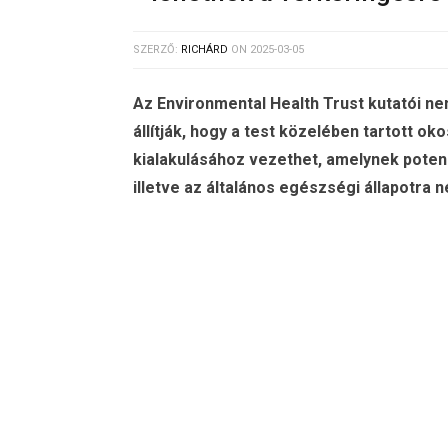
SZERZŐ:
RICHÁRD
ON
2025-03-05
Az Environmental Health Trust kutatói n
állítják, hogy a test közelében tartott 
kialakulásához vezethet, amelynek poten
illetve az általános egészségi állapotra 