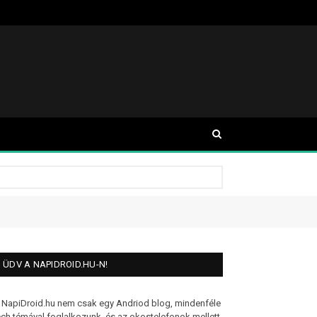
ÜDV A NAPIDROID.HU-N!
 NapiDroid.hu nem csak egy Andriod blog, mindenféle
ech témával foglalkozunk, és az okostelefonok mellett