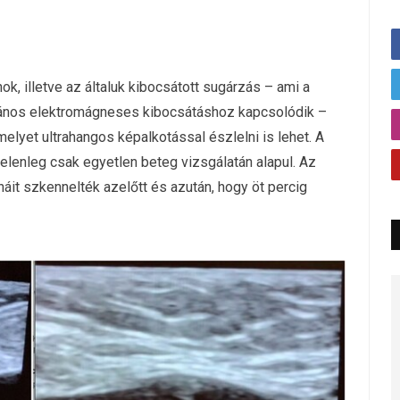
ok, illetve az általuk kibocsátott sugárzás – ami a
talános elektromágneses kibocsátáshoz kapcsolódik –
lyet ultrahangos képalkotással észlelni is lehet. A
jelenleg csak egyetlen beteg vizsgálatán alapul. Az
énáit szkennelték azelőtt és azután, hogy öt percig