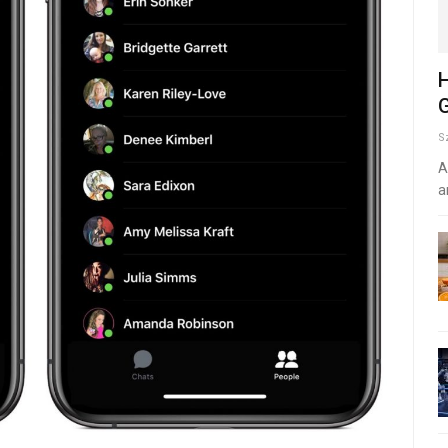
H
G
S
A
a