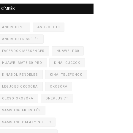
CÍMKÉK
ANDROID 9.0
ANDROID 10
ANDROID FRISSÍTÉS
FACEBOOK MESSENGER
HUAWEI P30
HUAWEI MATE 30 PRO
KÍNAI CUCCOK
KÍNÁBÓL RENDELÉS
KÍNAI TELEFONOK
LEGJOBB OKOSÓRA
OKOSÓRA
OLCSÓ OKOSÓRA
ONEPLUS 7T
SAMSUNG FRISSÍTÉS
SAMSUNG GALAXY NOTE 9