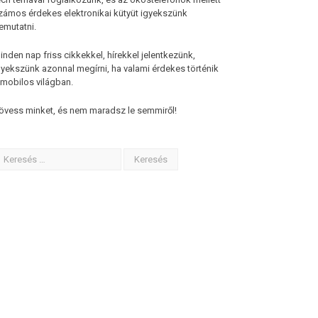
zámos érdekes elektronikai kütyüt igyekszünk
emutatni.
inden nap friss cikkekkel, hírekkel jelentkezünk,
gyekszünk azonnal megírni, ha valami érdekes történik
 mobilos világban.
övess minket, és nem maradsz le semmiről!