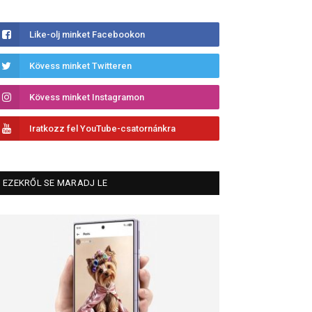
Like-olj minket Facebookon
Kövess minket Twitteren
Kövess minket Instagramon
Iratkozz fel YouTube-csatornánkra
EZEKRŐL SE MARADJ LE