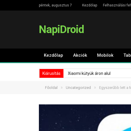
péntek, augusztus 7
Kezdőlap
Felhasználási fel
NapiDroid
Kezdőlap
Akciók
Mobilok
Tab
Kiárusítás
Xiaomi kütyük áron alul
»
»
Főoldal
Uncategorized
Egyszerűbb lett a 