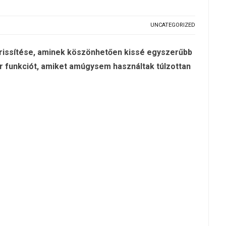
UNCATEGORIZED
issítése, aminek köszönhetően kissé egyszerűbb
pár funkciót, amiket amúgysem használtak túlzottan