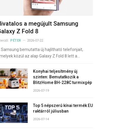
ivatalos a megújult Samsung
alaxy Z Fold 8
zerző:
PÉTER
2026-07-22
 Samsung bemutatta új hajlítható telefonjait,
melyek közül az alap Galaxy Z Fold 8 lett a…
Konyhai teljesítmény új
szinten: Bemutatkozik a
BlitzHome BH-228C turmixgép
2026-07-19
Top 5 népszerű kínai termék EU
raktárról júliusban
2026-07-14