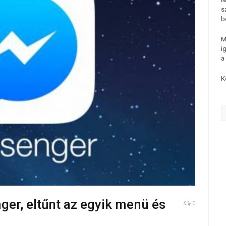
s
b
M
i
a
K
ger, eltűnt az egyik menü és
0