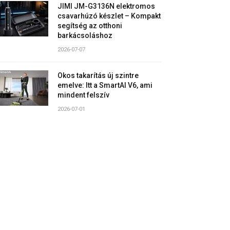
JIMI JM-G3136N elektromos
csavarhúzó készlet – Kompakt
segítség az otthoni
barkácsoláshoz
2026-07-07
Okos takarítás új szintre
emelve: Itt a SmartAI V6, ami
mindent felszív
2026-07-01