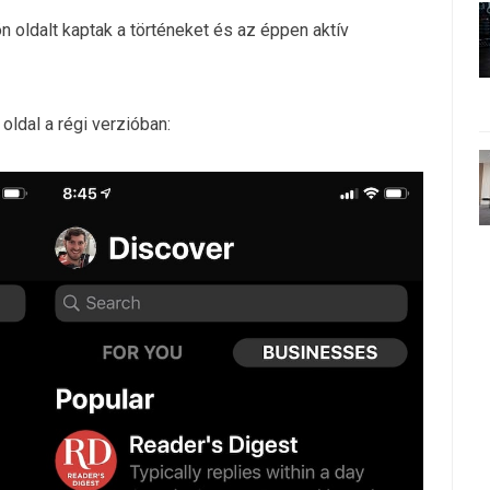
n oldalt kaptak a történeket és az éppen aktív
oldal a régi verzióban: