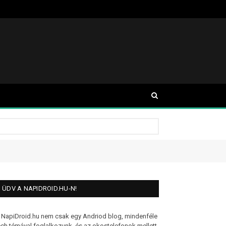
ÜDV A NAPIDROID.HU-N!
 NapiDroid.hu nem csak egy Andriod blog, mindenféle
ech témával foglalkozunk, és az okostelefonok mellett