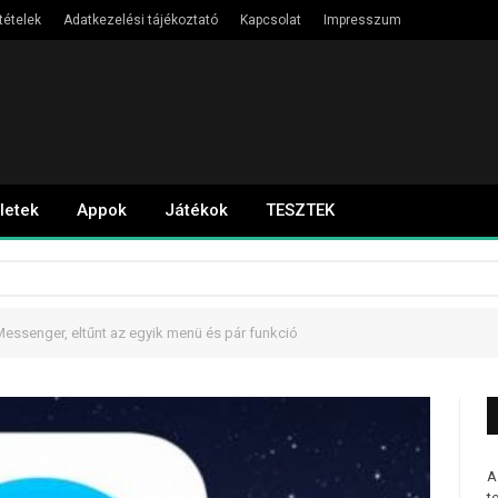
tételek
Adatkezelési tájékoztató
Kapcsolat
Impresszum
letek
Appok
Játékok
TESZTEK
Messenger, eltűnt az egyik menü és pár funkció
A
t