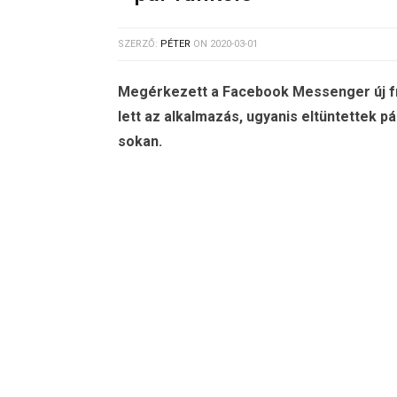
SZERZŐ:
PÉTER
ON
2020-03-01
Megérkezett a Facebook Messenger új fr
lett az alkalmazás, ugyanis eltüntettek 
sokan.