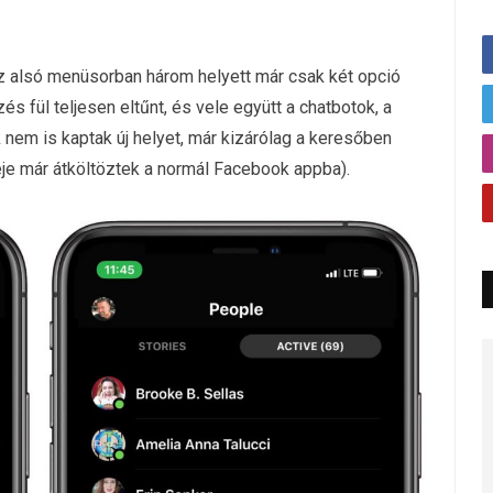
 alsó menüsorban három helyett már csak két opció
s fül teljesen eltűnt, és vele együtt a chatbotok, a
zek nem is kaptak új helyet, már kizárólag a keresőben
deje már átköltöztek a normál Facebook appba).