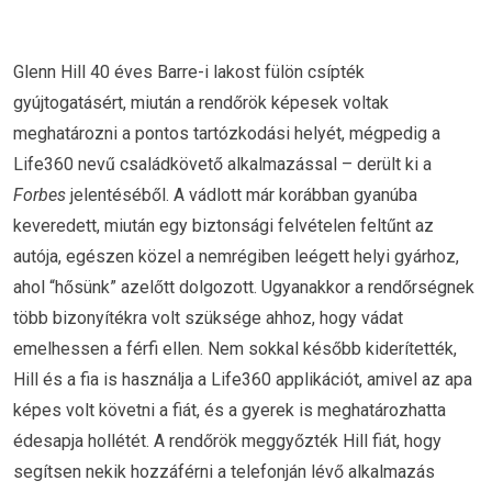
Glenn Hill 40 éves Barre-i lakost fülön csípték
gyújtogatásért, miután a rendőrök képesek voltak
meghatározni a pontos tartózkodási helyét, mégpedig a
Life360 nevű családkövető alkalmazással – derült ki a
Forbes
jelentéséből. A vádlott már korábban gyanúba
keveredett, miután egy biztonsági felvételen feltűnt az
autója, egészen közel a nemrégiben leégett helyi gyárhoz,
ahol “hősünk” azelőtt dolgozott. Ugyanakkor a rendőrségnek
több bizonyítékra volt szüksége ahhoz, hogy vádat
emelhessen a férfi ellen. Nem sokkal később kiderítették,
Hill és a fia is használja a Life360 applikációt, amivel az apa
képes volt követni a fiát, és a gyerek is meghatározhatta
édesapja hollétét. A rendőrök meggyőzték Hill fiát, hogy
segítsen nekik hozzáférni a telefonján lévő alkalmazás