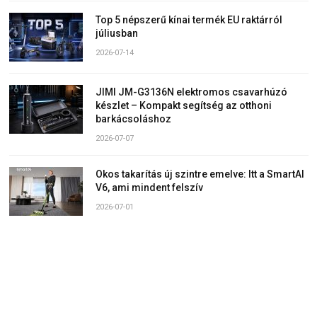
Top 5 népszerű kínai termék EU raktárról
júliusban
2026-07-14
JIMI JM-G3136N elektromos csavarhúzó
készlet – Kompakt segítség az otthoni
barkácsoláshoz
2026-07-07
Okos takarítás új szintre emelve: Itt a SmartAI
V6, ami mindent felszív
2026-07-01