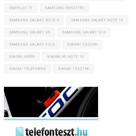
ONEPLUS 7T
SAMSUNG FRISSÍTÉS
SAMSUNG GALAXY NOTE 9
SAMSUNG GALAXY NOTE 10
SAMSUNG GALAXY S9
SAMSUNG GALAXY S10
SAMSUNG GALAXY FOLD
XIAOMI CUCCOK
XIAOMI HÍREK
XIAOMI MI NOTE 10
XIAOMI TELEFONOK
XIAOMI TESZTEK