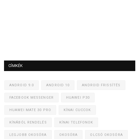
CÍMKÉK
ANDROID 9.0
ANDROID 10
ANDROID FRISSÍTÉS
FACEBOOK MESSENGER
HUAWEI P30
HUAWEI MATE 30 PRO
KÍNAI CUCCOK
KÍNÁBÓL RENDELÉS
KÍNAI TELEFONOK
LEGJOBB OKOSÓRA
OKOSÓRA
OLCSÓ OKOSÓRA