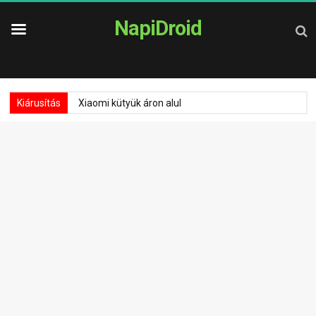
NapiDroid
Kiárusítás
Xiaomi kütyük áron alul