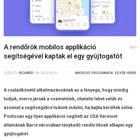
A rendőrök mobilos applikáció
0
segítségével kaptak el egy gyújtogatót
SZERZŐ:
RICHÁRD
ON
2020-03-01
ANDROID PROGRAMOK
,
EGYÉB HÍREK
A családkövető alkalmazásoknak az a lényege, hogy mindig
tudjuk, merre járnak a csemetéink, chatelni lehet velük és
azonnal a segítségükre tudunk indulni, ha bajba kerültek volna.
Pontosan egy ilyen applikáció segített az USA Vermont
államának Barre városában ténykedő rendőröknek elkapni egy
gyújtogatót.