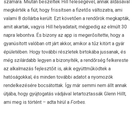
számára. Miután beszéltek Hill feleségével, annak áldásával
megkérték a fiút, hogy frissítsen a fizetős változatra, ami
valami 8 dollárba került. Ezt követően a rendőrök megkapták,
amit akartak, vagyis Hill helyadatait, mégpedig az elmúlt 30
napra lebontva. És bizony az app is megerősítette, hogy a
gyanúsított valóban ott járt akkor, amikor a tűz kitört a gyár
épületében. Hogy további részletek birtokába jussanak, és
még szilárdabb legyen a bizonyíték, a rendőrség felkereste
az alkalmazás fejlesztőit is, akik együttműködtek a
hatóságokkal, és minden további adatot a nyomozók
rendelkezésére bocsátottak. Így már semmi nem állt annak
útjába, hogy gyújtogatás vádjával letartoztassák Glenn Hillt,
ami meg is történt – adta hírül a
Forbes
.