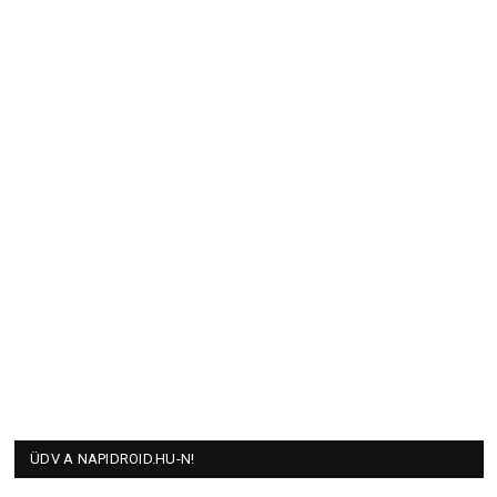
ÜDV A NAPIDROID.HU-N!