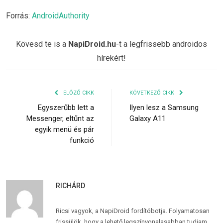
Forrás:
AndroidAuthority
Kövesd te is a
NapiDroid.hu
-t a legfrissebb androidos
hírekért!
ELŐZŐ CIKK
KÖVETKEZŐ CIKK
Egyszerűbb lett a
Ilyen lesz a Samsung
Messenger, eltűnt az
Galaxy A11
egyik menü és pár
funkció
RICHÁRD
Ricsi vagyok, a NapiDroid fordítóbotja. Folyamatosan
frissülök, hogy a lehető legszínvonalasabban tudjam