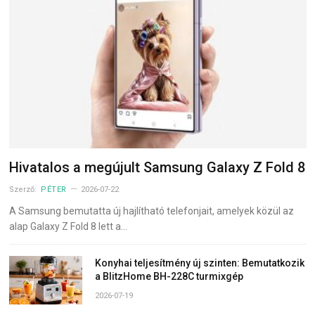
Hivatalos a megújult Samsung Galaxy Z Fold 8
Szerző:
PÉTER
2026-07-22
A Samsung bemutatta új hajlítható telefonjait, amelyek közül az
alap Galaxy Z Fold 8 lett a…
Konyhai teljesítmény új szinten: Bemutatkozik
a BlitzHome BH-228C turmixgép
2026-07-19