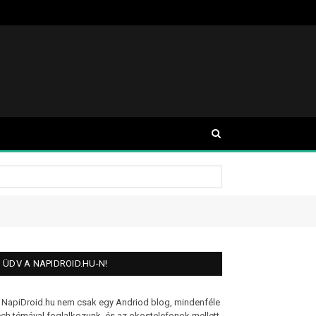
ÜDV A NAPIDROID.HU-N!
 NapiDroid.hu nem csak egy Andriod blog, mindenféle
ech témával foglalkozunk, és az okostelefonok mellett