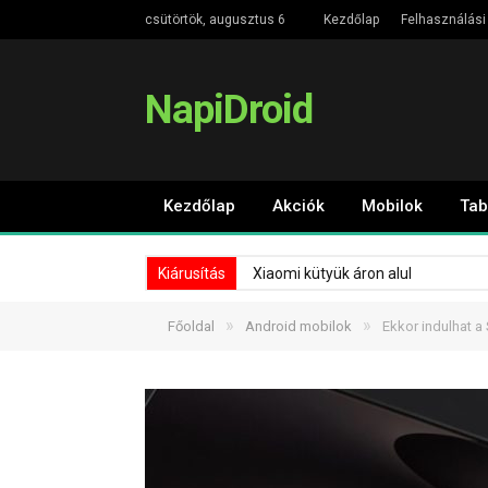
csütörtök, augusztus 6
Kezdőlap
Felhasználási 
NapiDroid
Kezdőlap
Akciók
Mobilok
Tab
Kiárusítás
Xiaomi kütyük áron alul
»
»
Főoldal
Android mobilok
Ekkor indulhat a