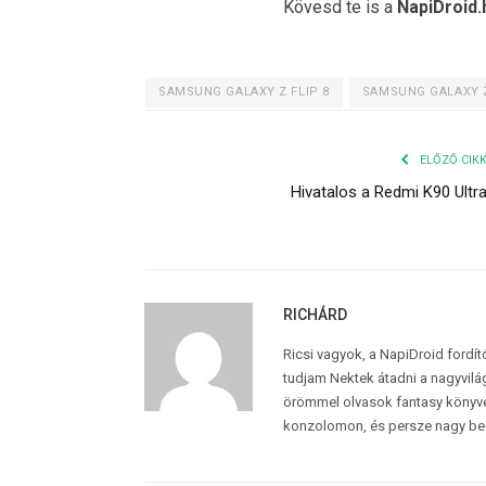
Kövesd te is a
NapiDroid.
SAMSUNG GALAXY Z FLIP 8
SAMSUNG GALAXY Z
ELŐZŐ CIK
Hivatalos a Redmi K90 Ultr
RICHÁRD
Ricsi vagyok, a NapiDroid fordí
tudjam Nektek átadni a nagyvilág
örömmel olvasok fantasy könyvek
konzolomon, és persze nagy be