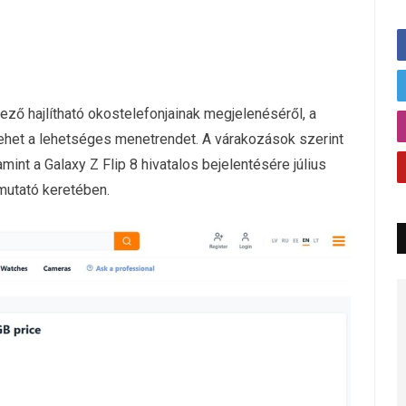
ző hajlítható okostelefonjainak megjelenéséről, a
lehet a lehetséges menetrendet. A várakozások szerint
amint a Galaxy Z Flip 8 hivatalos bejelentésére július
mutató keretében.