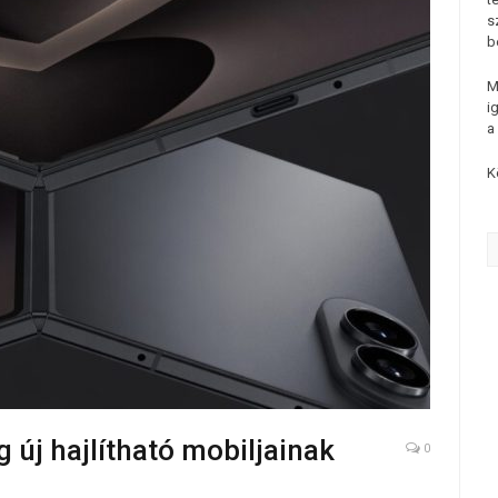
s
b
M
i
a
K
 új hajlítható mobiljainak
0