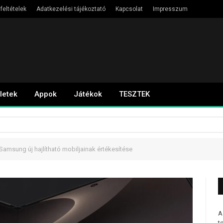
feltételek
Adatkezelési tájékoztató
Kapcsolat
Impresszum
letek
Appok
Játékok
TESZTEK
 Samsung új hajlítható mobiljainak értékesítése
A
t