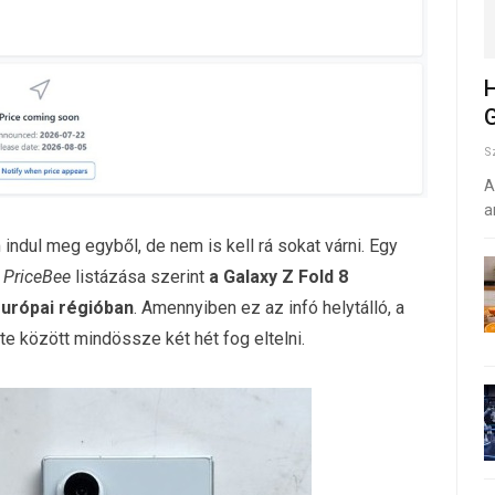
H
G
S
A
a
indul meg egyből, de nem is kell rá sokat várni. Egy
a
PriceBee
listázása szerint
a Galaxy Z Fold 8
európai régióban
. Amennyiben ez az infó helytálló, a
e között mindössze két hét fog eltelni.