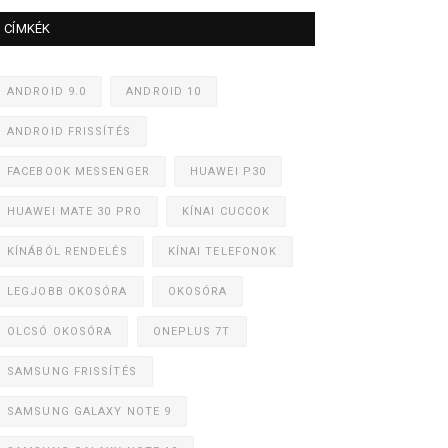
CÍMKÉK
ANDROID 9.0
ANDROID 10
ANDROID FRISSÍTÉS
FACEBOOK MESSENGER
HUAWEI P30
HUAWEI MATE 30 PRO
KÍNAI CUCCOK
KÍNÁBÓL RENDELÉS
KÍNAI TELEFONOK
LEGJOBB OKOSÓRA
OKOSÓRA
OLCSÓ OKOSÓRA
ONEPLUS 7T
SAMSUNG FRISSÍTÉS
SAMSUNG GALAXY NOTE 9