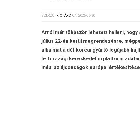
SZERZŐ:
RICHÁRD
ON
2026-06-30
Arról már többször lehetett hallani, h
július 22-én kerül megrendezésre, mégpe
alkalmat a dél-koreai gyártó legújabb haj
lettországi kereskedelmi platform adatai 
indul az újdonságok európai értékesítése