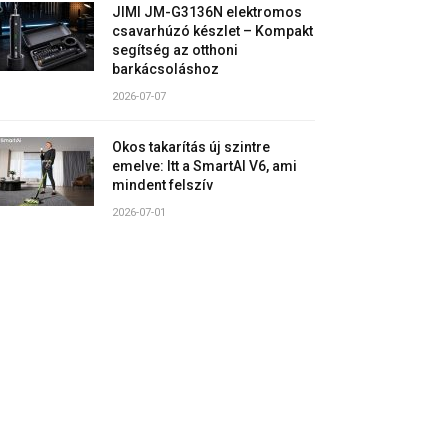
JIMI JM-G3136N elektromos
csavarhúzó készlet – Kompakt
segítség az otthoni
barkácsoláshoz
2026-07-07
Okos takarítás új szintre
emelve: Itt a SmartAI V6, ami
mindent felszív
2026-07-01