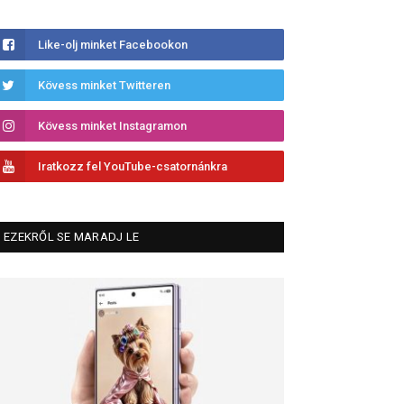
Like-olj minket Facebookon
Kövess minket Twitteren
Kövess minket Instagramon
Iratkozz fel YouTube-csatornánkra
EZEKRŐL SE MARADJ LE