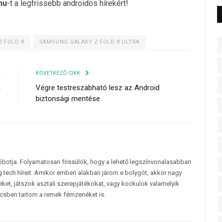
hu
-t a legfrissebb androidos hírekért!
 FOLD 8
SAMSUNG GALAXY Z FOLD 8 ULTRA
K
KÖVETKEZŐ CIKK
a
Végre testreszabható lesz az Android
biztonsági mentése
tóbotja. Folyamatosan frissülök, hogy a lehető legszínvonalasabban
 tech híreit. Amikor emberi alakban járom e bolygót, akkor nagy
et, játszok asztali szerepjátékokat, vagy kockulok valamelyik
csben tartom a remek fémzenéket is.