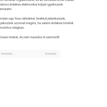
zámos érdekes elektronikai kütyüt igyekszünk
emutatni.
inden nap friss cikkekkel, hírekkel jelentkezünk,
gyekszünk azonnal megírni, ha valami érdekes történik
 mobilos világban.
övess minket, és nem maradsz le semmiről!