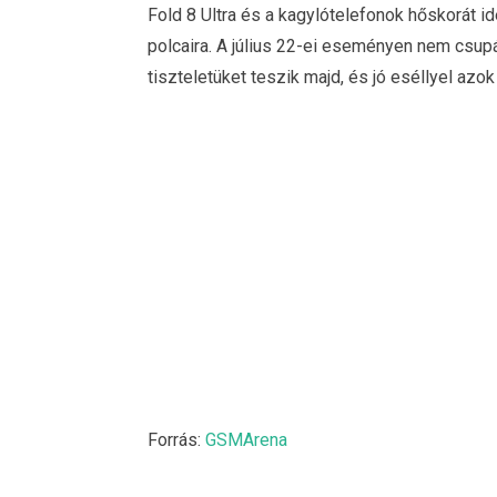
Fold 8 Ultra és a kagylótelefonok hőskorát id
polcaira. A július 22-ei eseményen nem csup
tiszteletüket teszik majd, és jó eséllyel azo
Forrás:
GSMArena