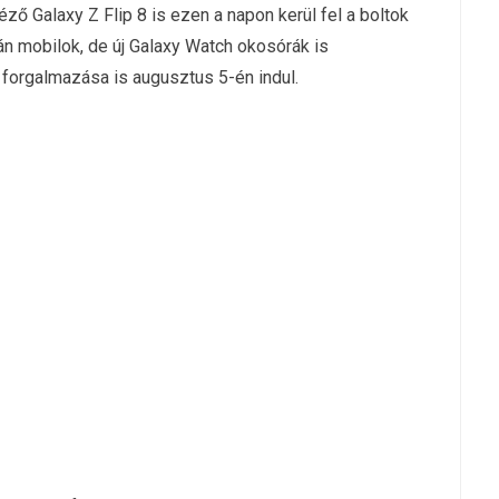
éző Galaxy Z Flip 8 is ezen a napon kerül fel a boltok
án mobilok, de új Galaxy Watch okosórák is
k forgalmazása is augusztus 5-én indul.