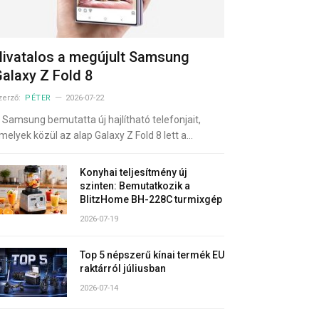
ivatalos a megújult Samsung
alaxy Z Fold 8
zerző:
PÉTER
2026-07-22
 Samsung bemutatta új hajlítható telefonjait,
melyek közül az alap Galaxy Z Fold 8 lett a…
Konyhai teljesítmény új
szinten: Bemutatkozik a
BlitzHome BH-228C turmixgép
2026-07-19
Top 5 népszerű kínai termék EU
raktárról júliusban
2026-07-14