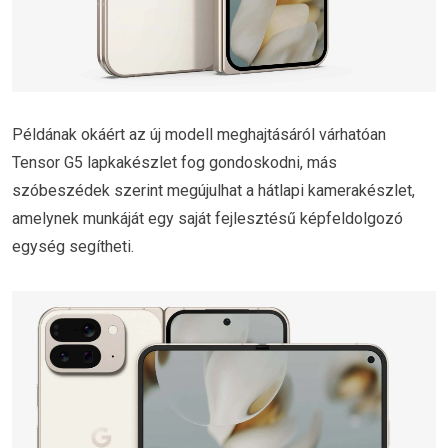
Példának okáért az új modell meghajtásáról várhatóan
Tensor G5 lapkakészlet fog gondoskodni, más
szóbeszédek szerint megújulhat a hátlapi kamerakészlet,
amelynek munkáját egy saját fejlesztésű képfeldolgozó
egység segítheti.