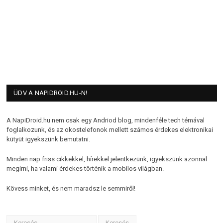
ÜDV A NAPIDROID.HU-N!
A NapiDroid.hu nem csak egy Andriod blog, mindenféle tech témával
foglalkozunk, és az okostelefonok mellett számos érdekes elektronikai
kütyüt igyekszünk bemutatni.
Minden nap friss cikkekkel, hírekkel jelentkezünk, igyekszünk azonnal
megírni, ha valami érdekes történik a mobilos világban.
Kövess minket, és nem maradsz le semmiről!