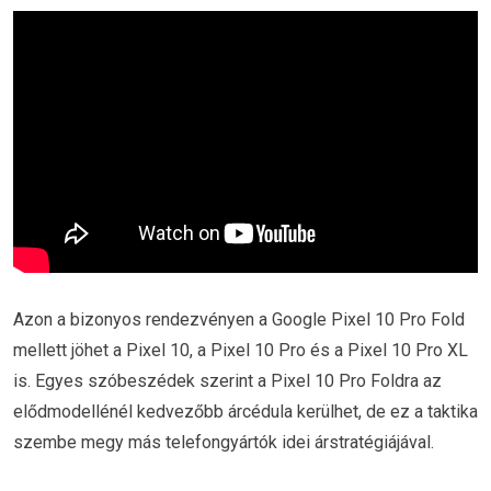
Azon a bizonyos rendezvényen a Google Pixel 10 Pro Fold
mellett jöhet a Pixel 10, a Pixel 10 Pro és a Pixel 10 Pro XL
is. Egyes szóbeszédek szerint a Pixel 10 Pro Foldra az
elődmodellénél kedvezőbb árcédula kerülhet, de ez a taktika
szembe megy más telefongyártók idei árstratégiájával.