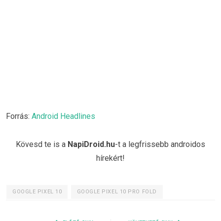
Forrás:
Android Headlines
Kövesd te is a
NapiDroid.hu
-t a legfrissebb androidos
hírekért!
GOOGLE PIXEL 10
GOOGLE PIXEL 10 PRO FOLD