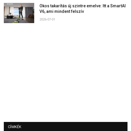
Okos takarítás új szintre emelve: Itt a SmartAI
V6, ami mindent felszív
2026-07-01
CÍMKÉK