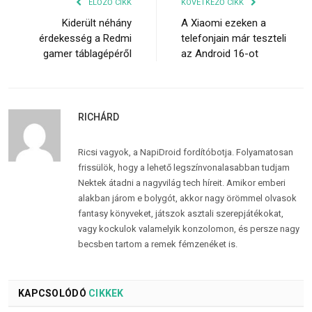
ELŐZŐ CIKK
KÖVETKEZŐ CIKK
Kiderült néhány
A Xiaomi ezeken a
érdekesség a Redmi
telefonjain már teszteli
gamer táblagépéről
az Android 16-ot
RICHÁRD
Ricsi vagyok, a NapiDroid fordítóbotja. Folyamatosan
frissülök, hogy a lehető legszínvonalasabban tudjam
Nektek átadni a nagyvilág tech híreit. Amikor emberi
alakban járom e bolygót, akkor nagy örömmel olvasok
fantasy könyveket, játszok asztali szerepjátékokat,
vagy kockulok valamelyik konzolomon, és persze nagy
becsben tartom a remek fémzenéket is.
KAPCSOLÓDÓ
CIKKEK