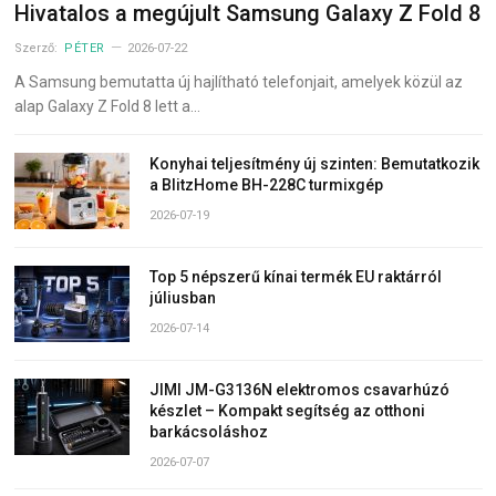
Hivatalos a megújult Samsung Galaxy Z Fold 8
Szerző:
PÉTER
2026-07-22
A Samsung bemutatta új hajlítható telefonjait, amelyek közül az
alap Galaxy Z Fold 8 lett a…
Konyhai teljesítmény új szinten: Bemutatkozik
a BlitzHome BH-228C turmixgép
2026-07-19
Top 5 népszerű kínai termék EU raktárról
júliusban
2026-07-14
JIMI JM-G3136N elektromos csavarhúzó
készlet – Kompakt segítség az otthoni
barkácsoláshoz
2026-07-07