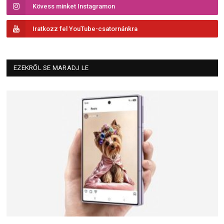
Kövess minket Instagramon
Iratkozz fel YouTube-csatornánkra
EZEKRŐL SE MARADJ LE