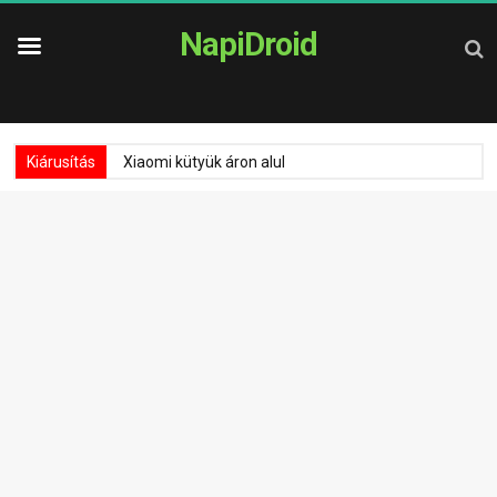
NapiDroid
Kiárusítás
Xiaomi kütyük áron alul