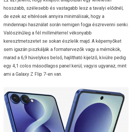
hosszabb, szélesebb és vastagabb lesz a tavalyi elődnél,
de ezek az eltérések annyira minimálisak, hogy a
mindennapi használat során nemigen fogja észrevenni senki.
Valószínűleg a fél milliméterrel vékonyabb
keresztmetszetet se sokan észlelik majd. A képernyőket
sem igazán piszkálják a formatervezők vagy a mérnökök,
marad a 6,9 hüvelykes belső, hajlítható kijelző, kívülre pedig
egy 4,1 colos másodlagos panel kerül, vagyis ugyanaz, mint
ami a Galaxy Z Flip 7-en van.