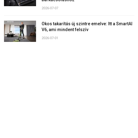
2026-07-07
Okos takarítás új szintre emelve: Itt a SmartAI
V6, ami mindent felszív
2026-07-01