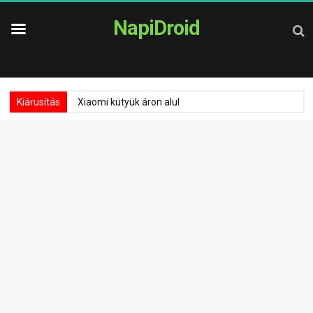
NapiDroid
Kiárusítás
Xiaomi kütyük áron alul