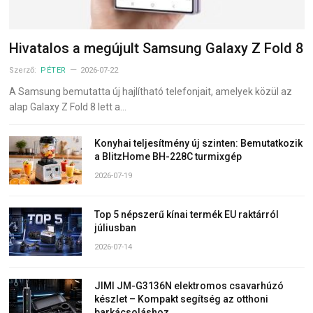
Hivatalos a megújult Samsung Galaxy Z Fold 8
Szerző:
PÉTER
2026-07-22
A Samsung bemutatta új hajlítható telefonjait, amelyek közül az
alap Galaxy Z Fold 8 lett a…
Konyhai teljesítmény új szinten: Bemutatkozik
a BlitzHome BH-228C turmixgép
2026-07-19
Top 5 népszerű kínai termék EU raktárról
júliusban
2026-07-14
JIMI JM-G3136N elektromos csavarhúzó
készlet – Kompakt segítség az otthoni
barkácsoláshoz