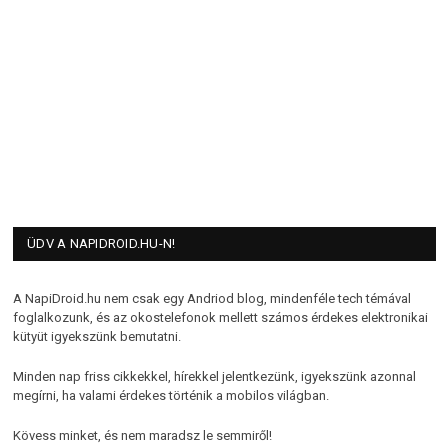
ÜDV A NAPIDROID.HU-N!
A NapiDroid.hu nem csak egy Andriod blog, mindenféle tech témával
foglalkozunk, és az okostelefonok mellett számos érdekes elektronikai
kütyüt igyekszünk bemutatni.
Minden nap friss cikkekkel, hírekkel jelentkezünk, igyekszünk azonnal
megírni, ha valami érdekes történik a mobilos világban.
Kövess minket, és nem maradsz le semmiről!