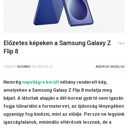
Előzetes képeken a Samsung Galaxy Z
0
Flip 8
SZERZŐ:
RICHÁRD
ON
2026-04-12
ANDROID MOBILOK
Nemrég
napvilágra került
néhány renderelt kép,
amelyeken a Samsung Galaxy Z Flip 8 mutatja meg
bájait. A látottak alapján a dél-koreai gyártó nem igazán
fogja túlvariálni a formatervet, az újdonság lényegében
ugyanúgy fog kinézni, mint az elődje. Persze ne legyünk
igazságtalanok, minimális eltérések lesznek, de a