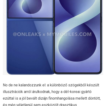
No de ne kalandozzunk el: a különböző szögekből készült
illusztrációk arról árulkodnak, hogy a dél-koreai gyártó
ezúttal is a jól bevált dizájn finomhangolása mellett döntött,
és még véletlenül sem eszközölt drasztikus