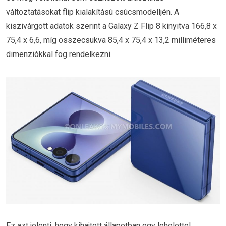
változtatásokat flip kialakítású csúcsmodelljén. A
kiszivárgott adatok szerint a Galaxy Z Flip 8 kinyitva 166,8 x
75,4 x 6,6, míg összecsukva 85,4 x 75,4 x 13,2 milliméteres
dimenziókkal fog rendelkezni.
Ez azt jelenti, hogy kihajtott állapotban egy lehelettel