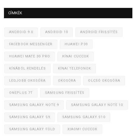
CÍMKÉK
ANDROID 9.0
ANDROID 10
ANDROID FRISSÍTÉS
FACEBOOK MESSENGER
HUAWEI P30
HUAWEI MATE 30 PRO
KÍNAI CUCCOK
KÍNÁBÓL RENDELÉS
KÍNAI TELEFONOK
LEGJOBB OKOSÓRA
OKOSÓRA
OLCSÓ OKOSÓRA
ONEPLUS 7T
SAMSUNG FRISSÍTÉS
SAMSUNG GALAXY NOTE 9
SAMSUNG GALAXY NOTE 10
SAMSUNG GALAXY S9
SAMSUNG GALAXY S10
SAMSUNG GALAXY FOLD
XIAOMI CUCCOK