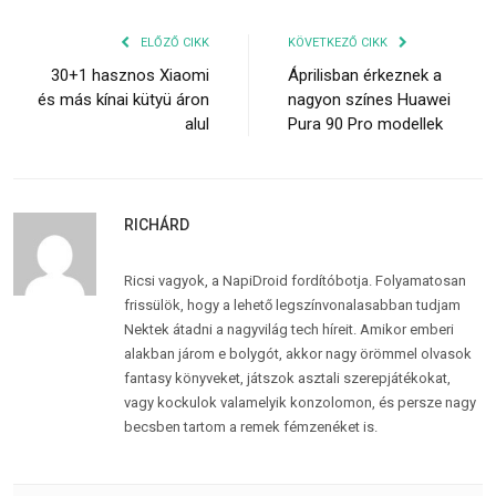
ELŐZŐ CIKK
KÖVETKEZŐ CIKK
30+1 hasznos Xiaomi
Áprilisban érkeznek a
és más kínai kütyü áron
nagyon színes Huawei
alul
Pura 90 Pro modellek
RICHÁRD
Ricsi vagyok, a NapiDroid fordítóbotja. Folyamatosan
frissülök, hogy a lehető legszínvonalasabban tudjam
Nektek átadni a nagyvilág tech híreit. Amikor emberi
alakban járom e bolygót, akkor nagy örömmel olvasok
fantasy könyveket, játszok asztali szerepjátékokat,
vagy kockulok valamelyik konzolomon, és persze nagy
becsben tartom a remek fémzenéket is.