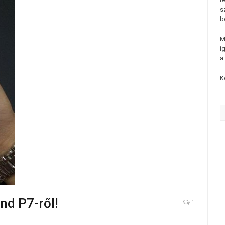
s
b
M
i
a
K
nd P7-ről!
1