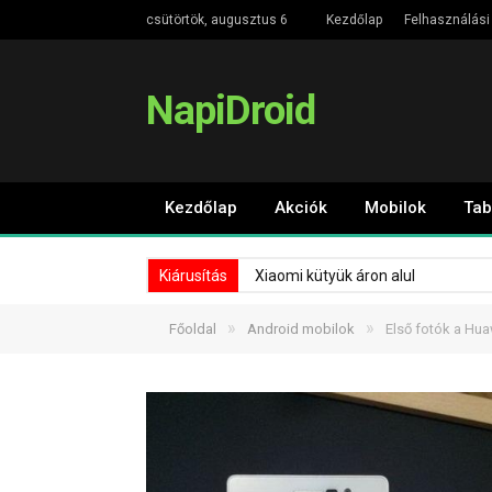
csütörtök, augusztus 6
Kezdőlap
Felhasználási 
NapiDroid
Kezdőlap
Akciók
Mobilok
Tab
Kiárusítás
Xiaomi kütyük áron alul
»
»
Főoldal
Android mobilok
Első fotók a Hua