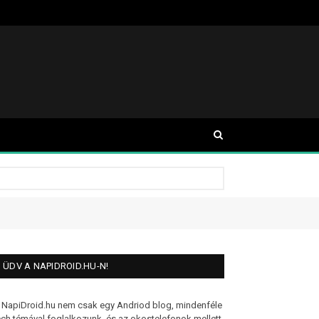
ÜDV A NAPIDROID.HU-N!
 NapiDroid.hu nem csak egy Andriod blog, mindenféle
ech témával foglalkozunk, és az okostelefonok mellett