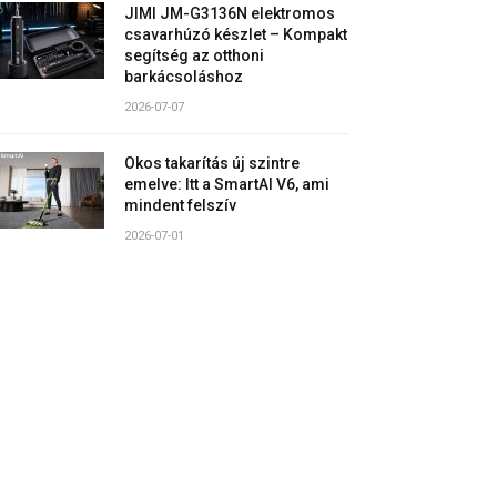
JIMI JM-G3136N elektromos
csavarhúzó készlet – Kompakt
segítség az otthoni
barkácsoláshoz
2026-07-07
Okos takarítás új szintre
emelve: Itt a SmartAI V6, ami
mindent felszív
2026-07-01