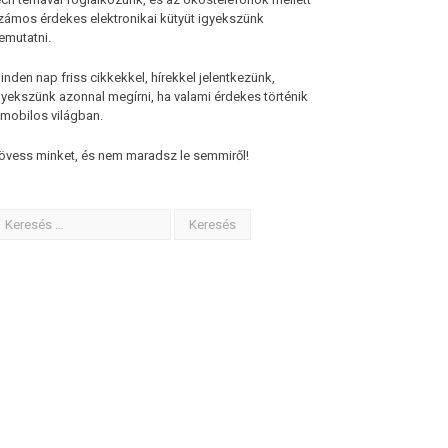
zámos érdekes elektronikai kütyüt igyekszünk
emutatni.
inden nap friss cikkekkel, hírekkel jelentkezünk,
gyekszünk azonnal megírni, ha valami érdekes történik
 mobilos világban.
övess minket, és nem maradsz le semmiről!