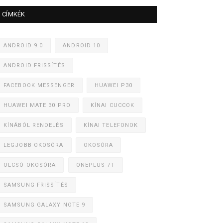
CÍMKÉK
ANDROID 9.0
ANDROID 10
ANDROID FRISSÍTÉS
FACEBOOK MESSENGER
HUAWEI P30
HUAWEI MATE 30 PRO
KÍNAI CUCCOK
KÍNÁBÓL RENDELÉS
KÍNAI TELEFONOK
LEGJOBB OKOSÓRA
OKOSÓRA
OLCSÓ OKOSÓRA
ONEPLUS 7T
SAMSUNG FRISSÍTÉS
SAMSUNG GALAXY NOTE 9