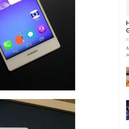
H
G
S
A
a