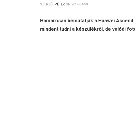
SZERZŐ:
PÉTER
ON
2014-04-30
Hamarosan bemutatják a Huawei Ascend P7
mindent tudni a készülékről, de valódi fo