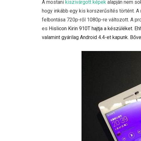
A mostani
kiszivárgott képek
alapján nem sok
hogy inkább egy kis korszerűsítés történt. A 
felbontása 720p-ről 1080p-re változott. A p
es
Hislicon Kirin 910T hajtja a készüléket.
valamint gyárilag Android 4.4-et kapunk. Bőv