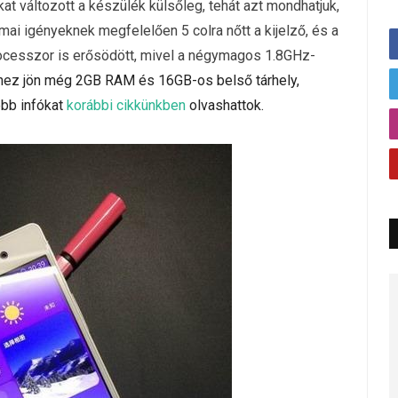
at változott a készülék külsőleg, tehát azt mondhatjuk,
mai igényeknek megfelelően 5 colra nőtt a kijelző, és a
rocesszor is erősödött, mivel a négymagos 1.8GHz-
 Ehhez jön még 2GB RAM és 16GB-os belső tárhely,
ebb infókat
korábbi cikkünkben
olvashattok.