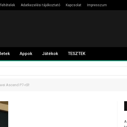
feltételek
Adatkezelési tájékoztató
Kapcsolat
Impresszum
letek
Appok
Játékok
TESZTEK
wei Ascend P7-ről!
A
t