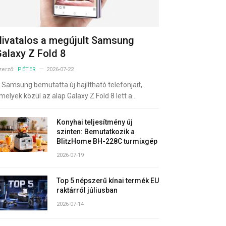
ivatalos a megújult Samsung
alaxy Z Fold 8
zerző:
PÉTER
2026-07-22
 Samsung bemutatta új hajlítható telefonjait,
melyek közül az alap Galaxy Z Fold 8 lett a…
Konyhai teljesítmény új
szinten: Bemutatkozik a
BlitzHome BH-228C turmixgép
2026-07-19
Top 5 népszerű kínai termék EU
raktárról júliusban
2026-07-14