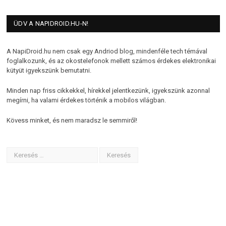
ÜDV A NAPIDROID.HU-N!
A NapiDroid.hu nem csak egy Andriod blog, mindenféle tech témával
foglalkozunk, és az okostelefonok mellett számos érdekes elektronikai
kütyüt igyekszünk bemutatni.
Minden nap friss cikkekkel, hírekkel jelentkezünk, igyekszünk azonnal
megírni, ha valami érdekes történik a mobilos világban.
Kövess minket, és nem maradsz le semmiről!