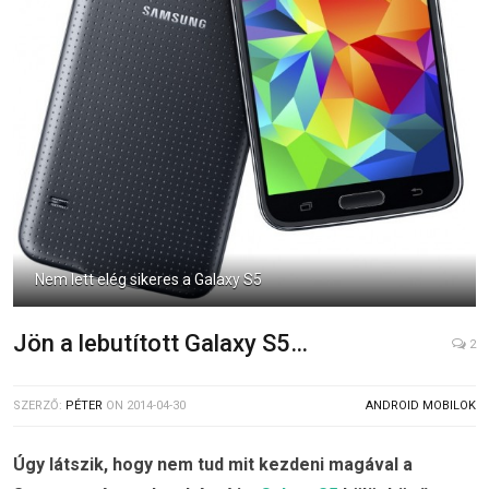
Nem lett elég sikeres a Galaxy S5
Jön a lebutított Galaxy S5…
2
SZERZŐ:
PÉTER
ON
2014-04-30
ANDROID MOBILOK
Úgy látszik, hogy nem tud mit kezdeni magával a