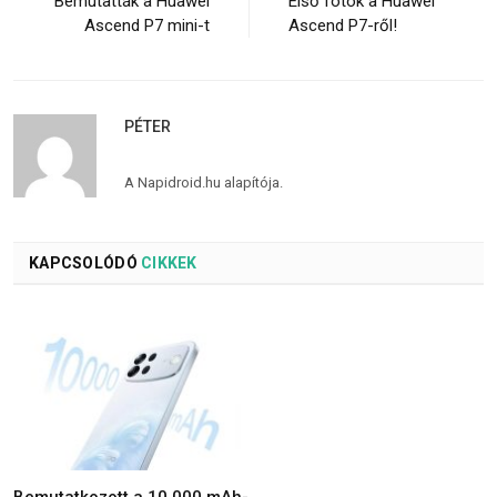
Bemutatták a Huawei
Első fotók a Huawei
Ascend P7 mini-t
Ascend P7-ről!
PÉTER
A Napidroid.hu alapítója.
KAPCSOLÓDÓ
CIKKEK
Bemutatkozott a 10 000 mAh-