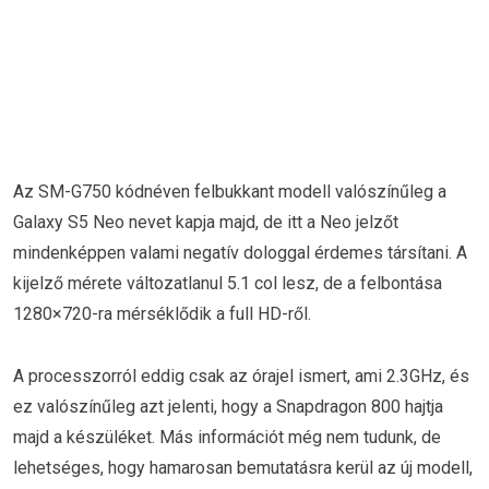
Az SM-G750 kódnéven felbukkant modell valószínűleg a
Galaxy S5 Neo nevet kapja majd, de itt a Neo jelzőt
mindenképpen valami negatív dologgal érdemes társítani. A
kijelző mérete változatlanul 5.1 col lesz, de a felbontása
1280×720-ra mérséklődik a full HD-ről.
A processzorról eddig csak az órajel ismert, ami 2.3GHz, és
ez valószínűleg azt jelenti, hogy a Snapdragon 800 hajtja
majd a készüléket. Más információt még nem tudunk, de
lehetséges, hogy hamarosan bemutatásra kerül az új modell,