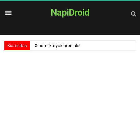
NapiDroid
Kiárusítás
Xiaomi kütyük áron alul