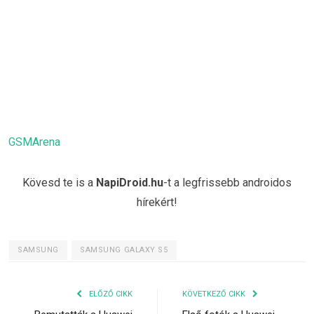
GSMArena
Kövesd te is a
NapiDroid.hu
-t a legfrissebb androidos
hírekért!
SAMSUNG
SAMSUNG GALAXY S5
ELŐZŐ CIKK
KÖVETKEZŐ CIKK