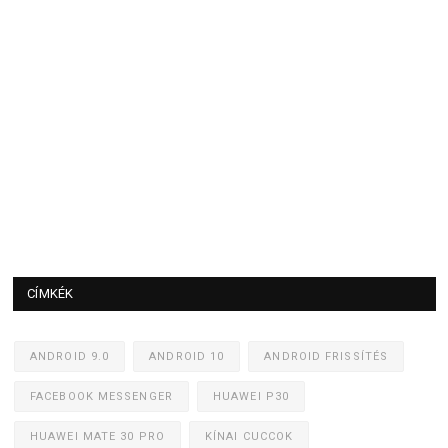
CÍMKÉK
ANDROID 9.0
ANDROID 10
ANDROID FRISSÍTÉS
FACEBOOK MESSENGER
HUAWEI P30
HUAWEI MATE 30 PRO
KÍNAI CUCCOK