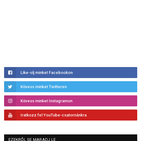
Like-olj minket Facebookon
Kövess minket Twitteren
Kövess minket Instagramon
Iratkozz fel YouTube-csatornánkra
EZEKRŐL SE MARADJ LE