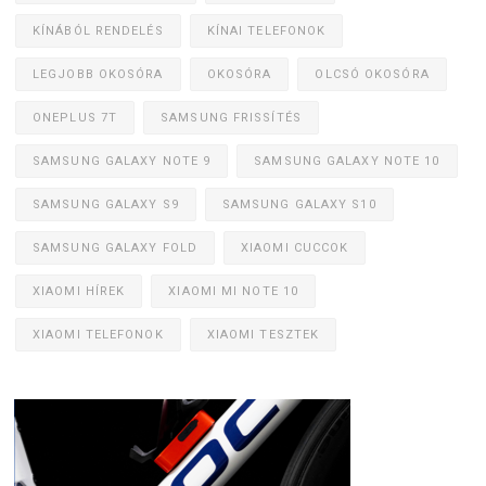
KÍNÁBÓL RENDELÉS
KÍNAI TELEFONOK
LEGJOBB OKOSÓRA
OKOSÓRA
OLCSÓ OKOSÓRA
ONEPLUS 7T
SAMSUNG FRISSÍTÉS
SAMSUNG GALAXY NOTE 9
SAMSUNG GALAXY NOTE 10
SAMSUNG GALAXY S9
SAMSUNG GALAXY S10
SAMSUNG GALAXY FOLD
XIAOMI CUCCOK
XIAOMI HÍREK
XIAOMI MI NOTE 10
XIAOMI TELEFONOK
XIAOMI TESZTEK