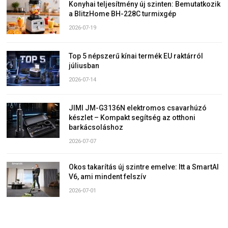
Konyhai teljesítmény új szinten: Bemutatkozik
a BlitzHome BH-228C turmixgép
2026-07-19
Top 5 népszerű kínai termék EU raktárról
júliusban
2026-07-14
JIMI JM-G3136N elektromos csavarhúzó
készlet – Kompakt segítség az otthoni
barkácsoláshoz
2026-07-07
Okos takarítás új szintre emelve: Itt a SmartAI
V6, ami mindent felszív
2026-07-01