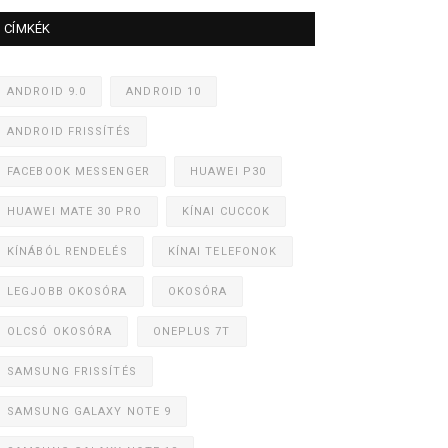
CÍMKÉK
ANDROID 9.0
ANDROID 10
ANDROID FRISSÍTÉS
FACEBOOK MESSENGER
HUAWEI P30
HUAWEI MATE 30 PRO
KÍNAI CUCCOK
KÍNÁBÓL RENDELÉS
KÍNAI TELEFONOK
LEGJOBB OKOSÓRA
OKOSÓRA
OLCSÓ OKOSÓRA
ONEPLUS 7T
SAMSUNG FRISSÍTÉS
SAMSUNG GALAXY NOTE 9