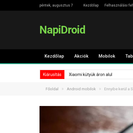
péntek, augusztus 7
Kezdőlap
Felhasználási fel
NapiDroid
Kezdőlap
Akciók
Mobilok
Tab
Kiárusítás
Xiaomi kütyük áron alul
»
»
Főoldal
Android mobilok
Ennyibe kerül a 