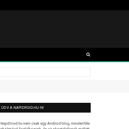
ÜDV A NAPIDROID.HU-N!
 NapiDroid.hu nem csak egy Andriod blog, mindenféle
ech témával foglalkozunk, és az okostelefonok mellett