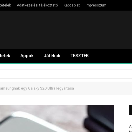
tételek
Adatkezelési tájékoztató
Kapcsolat
Impresszum
letek
Appok
Játékok
TESZTEK
Samsungnak egy Galaxy S20 Ultra legyártása
A
t