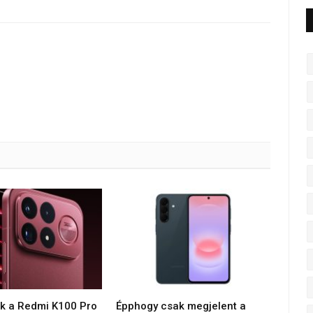
ék a Redmi K100 Pro
Épphogy csak megjelent a