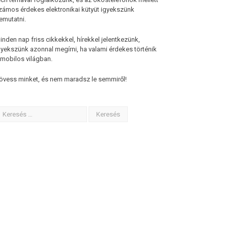
zámos érdekes elektronikai kütyüt igyekszünk
emutatni.
inden nap friss cikkekkel, hírekkel jelentkezünk,
gyekszünk azonnal megírni, ha valami érdekes történik
 mobilos világban.
övess minket, és nem maradsz le semmiről!