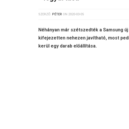
SZERZŐ:
PÉTER
ON
2020-03-05
Néhányan már szétszedték a Samsung új sz
kifejezetten nehezen javítható, most ped
kerül egy darab előállítása.