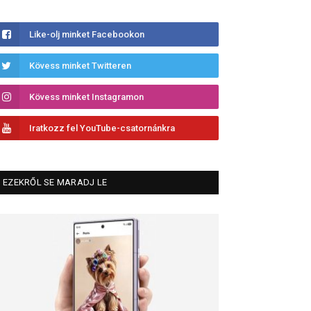
Like-olj minket Facebookon
Kövess minket Twitteren
Kövess minket Instagramon
Iratkozz fel YouTube-csatornánkra
EZEKRŐL SE MARADJ LE