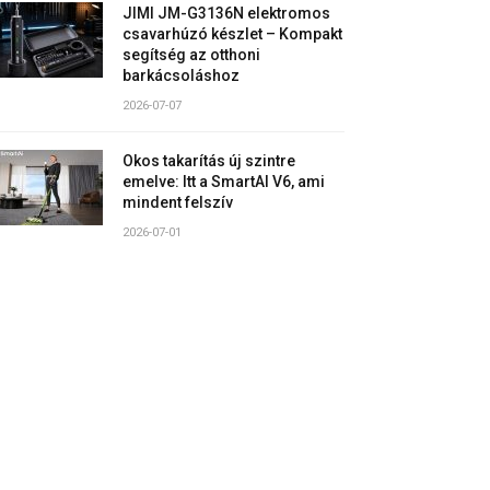
JIMI JM-G3136N elektromos
csavarhúzó készlet – Kompakt
segítség az otthoni
barkácsoláshoz
2026-07-07
Okos takarítás új szintre
emelve: Itt a SmartAI V6, ami
mindent felszív
2026-07-01