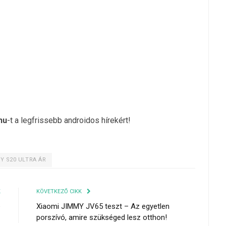
hu
-t a legfrissebb androidos hírekért!
 S20 ULTRA ÁR
K
KÖVETKEZŐ CIKK
e
Xiaomi JIMMY JV65 teszt – Az egyetlen
porszívó, amire szükséged lesz otthon!