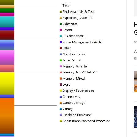
H
G
S
A
a