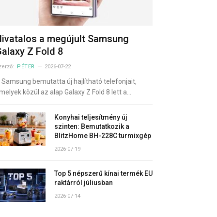
ivatalos a megújult Samsung
alaxy Z Fold 8
zerző:
PÉTER
2026-07-22
 Samsung bemutatta új hajlítható telefonjait,
melyek közül az alap Galaxy Z Fold 8 lett a…
Konyhai teljesítmény új
szinten: Bemutatkozik a
BlitzHome BH-228C turmixgép
2026-07-19
Top 5 népszerű kínai termék EU
raktárról júliusban
2026-07-14