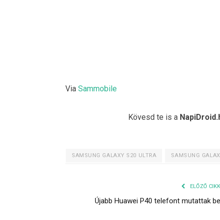
Via
Sammobile
Kövesd te is a
NapiDroid.
SAMSUNG GALAXY S20 ULTRA
SAMSUNG GALAXY
ELŐZŐ CIK
Újabb Huawei P40 telefont mutattak b