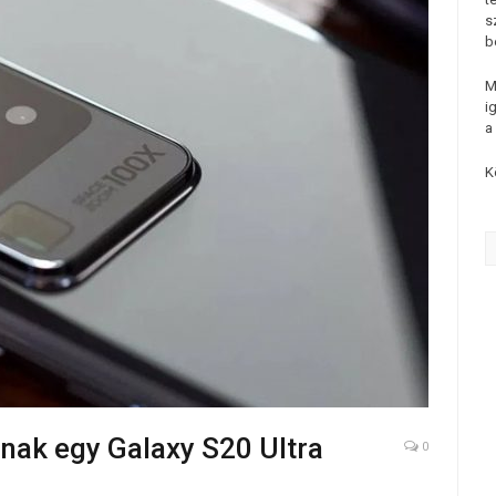
s
b
M
i
a
K
nak egy Galaxy S20 Ultra
0