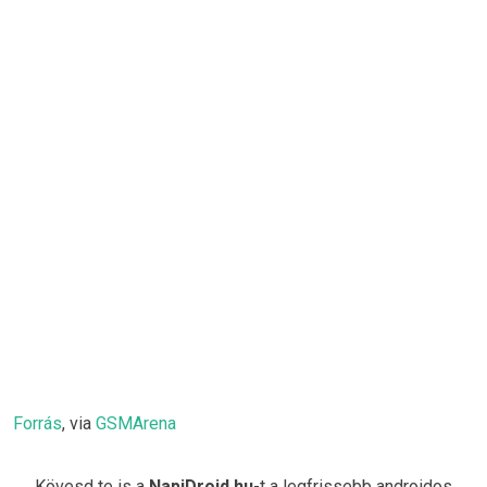
Forrás
, via
GSMArena
Kövesd te is a
NapiDroid.hu
-t a legfrissebb androidos