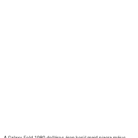
A Galaxy Fold 1980 dolláros áron kerül majd piacra május