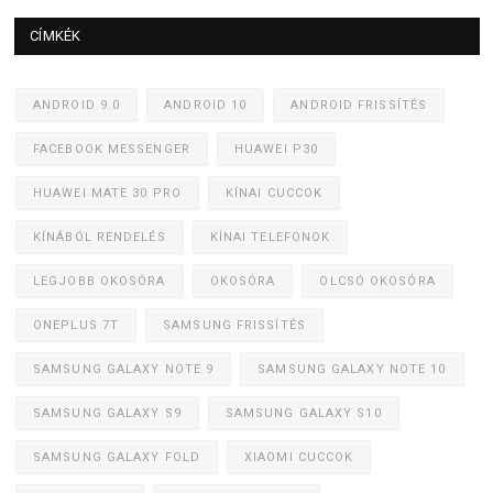
CÍMKÉK
ANDROID 9.0
ANDROID 10
ANDROID FRISSÍTÉS
FACEBOOK MESSENGER
HUAWEI P30
HUAWEI MATE 30 PRO
KÍNAI CUCCOK
KÍNÁBÓL RENDELÉS
KÍNAI TELEFONOK
LEGJOBB OKOSÓRA
OKOSÓRA
OLCSÓ OKOSÓRA
ONEPLUS 7T
SAMSUNG FRISSÍTÉS
SAMSUNG GALAXY NOTE 9
SAMSUNG GALAXY NOTE 10
SAMSUNG GALAXY S9
SAMSUNG GALAXY S10
SAMSUNG GALAXY FOLD
XIAOMI CUCCOK