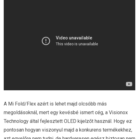
A Mi Fold/Flex azért is lehet majd olcsóbb más
megoldásoknál, mert egy kevésbé ismert cég, a Visionox
Technology által fejlesztett OLED kijelzőt használ. Hogy ez
pontosan hogyan viszonyul majd a konkurens termékekhez,
azt egyelőre nem tudni, de hardveresen egész biztosan nem