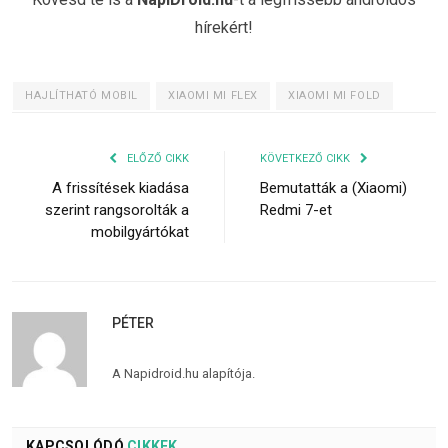
hírekért!
HAJLÍTHATÓ MOBIL
XIAOMI MI FLEX
XIAOMI MI FOLD
ELŐZŐ CIKK
KÖVETKEZŐ CIKK
A frissítések kiadása
Bemutatták a (Xiaomi)
szerint rangsorolták a
Redmi 7-et
mobilgyártókat
PÉTER
A Napidroid.hu alapítója.
KAPCSOLÓDÓ
CIKKEK