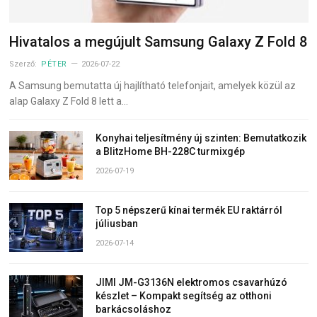
Hivatalos a megújult Samsung Galaxy Z Fold 8
Szerző:
PÉTER
2026-07-22
A Samsung bemutatta új hajlítható telefonjait, amelyek közül az
alap Galaxy Z Fold 8 lett a…
Konyhai teljesítmény új szinten: Bemutatkozik
a BlitzHome BH-228C turmixgép
2026-07-19
Top 5 népszerű kínai termék EU raktárról
júliusban
2026-07-14
JIMI JM-G3136N elektromos csavarhúzó
készlet – Kompakt segítség az otthoni
barkácsoláshoz