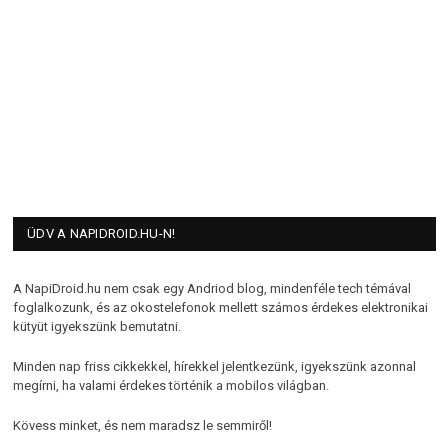
ÜDV A NAPIDROID.HU-N!
A NapiDroid.hu nem csak egy Andriod blog, mindenféle tech témával
foglalkozunk, és az okostelefonok mellett számos érdekes elektronikai
kütyüt igyekszünk bemutatni.
Minden nap friss cikkekkel, hírekkel jelentkezünk, igyekszünk azonnal
megírni, ha valami érdekes történik a mobilos világban.
Kövess minket, és nem maradsz le semmiről!