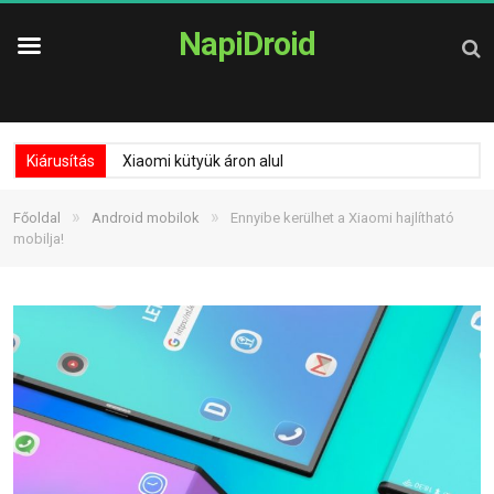
NapiDroid
Kiárusítás
Xiaomi kütyük áron alul
»
»
Főoldal
Android mobilok
Ennyibe kerülhet a Xiaomi hajlítható
mobilja!