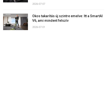
2026-07-07
Okos takarítás új szintre emelve: Itt a SmartAI
V6, ami mindent felszív
2026-07-01