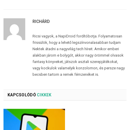
RICHÁRD
Ricsi vagyok, a NapiDroid fordítóbotja. Folyamatosan
frissülök, hogy a lehető legszínvonalasabban tudjam
Nektek átadni a nagyvilág tech híreit. Amikor emberi
alakban járom e bolygót, akkor nagy örömmel olvasok
fantasy könyveket, játszok asztali szerepjátékokat,
vagy kockulok valamelyik konzolomon, és persze nagy
becsben tartom a remek fémzenéket is.
KAPCSOLÓDÓ
CIKKEK