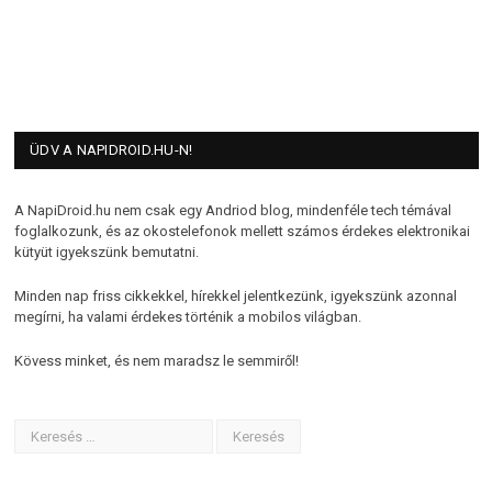
ÜDV A NAPIDROID.HU-N!
A NapiDroid.hu nem csak egy Andriod blog, mindenféle tech témával
foglalkozunk, és az okostelefonok mellett számos érdekes elektronikai
kütyüt igyekszünk bemutatni.
Minden nap friss cikkekkel, hírekkel jelentkezünk, igyekszünk azonnal
megírni, ha valami érdekes történik a mobilos világban.
Kövess minket, és nem maradsz le semmiről!