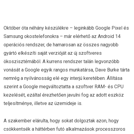
Október óta néhány készülékre – leginkább Google Pixel és
Samsung okostelefonokra – már elérhető az Android 14
operációs rendszer, de hamarosan az összes nagyobb
gyártó elkészíti saját verzióját az új szoftveres
ökoszisztémából. A kurrens rendszer talán legvonzóbb
vonását a Google egyik rangos munkatársa, Dave Burke tárta
nemrég a nyilvánosság elé egy interjú keretében. Állítása
szerint a Google megváltoztatta a szoftver RAM- és CPU
kezelését, ezáltal érezhetően javulni fog az adott eszköz
teljesítménye, illetve az üzemideje is.
A szakember elárulta, hogy sokat dolgoztak azon, hogy
csökkentsék a háttérben futó alkalmazások processzoros