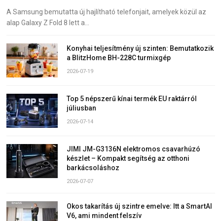
A Samsung bemutatta új hajlítható telefonjait, amelyek közül az
alap Galaxy Z Fold 8 lett a…
Konyhai teljesítmény új szinten: Bemutatkozik
a BlitzHome BH-228C turmixgép
2026-07-19
Top 5 népszerű kínai termék EU raktárról
júliusban
2026-07-14
JIMI JM-G3136N elektromos csavarhúzó
készlet – Kompakt segítség az otthoni
barkácsoláshoz
2026-07-07
Okos takarítás új szintre emelve: Itt a SmartAI
V6, ami mindent felszív