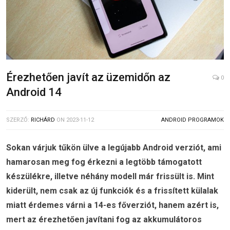
Érezhetően javít az üzemidőn az
0
Android 14
SZERZŐ:
RICHÁRD
ON
2023-11-12
ANDROID PROGRAMOK
Sokan várjuk tűkön ülve a legújabb Android verziót, ami
hamarosan meg fog érkezni a legtöbb támogatott
készülékre, illetve néhány modell már frissült is. Mint
kiderült, nem csak az új funkciók és a frissített külalak
miatt érdemes várni a 14-es főverziót, hanem azért is,
mert az érezhetően javítani fog az akkumulátoros