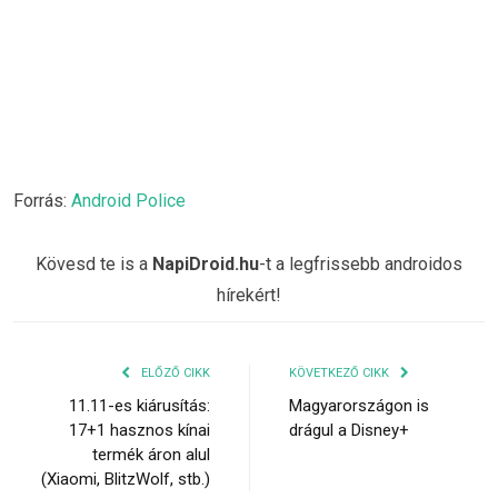
Forrás:
Android Police
Kövesd te is a
NapiDroid.hu
-t a legfrissebb androidos
hírekért!
ELŐZŐ CIKK
KÖVETKEZŐ CIKK
11.11-es kiárusítás:
Magyarországon is
17+1 hasznos kínai
drágul a Disney+
termék áron alul
(Xiaomi, BlitzWolf, stb.)