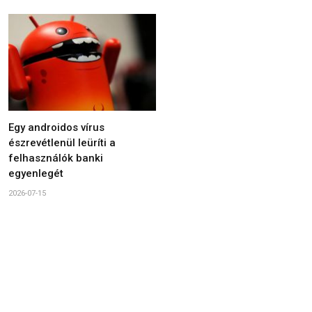
Egy androidos vírus
észrevétlenül leüríti a
felhasználók banki
egyenlegét
2026-07-15