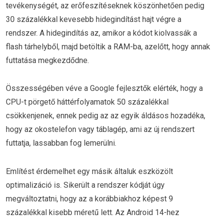
tevékenységét, az erőfeszítéseknek köszönhetően pedig
30 százalékkal kevesebb hidegindítást hajt végre a
rendszer. A hidegindítás az, amikor a kódot kiolvassák a
flash tárhelyből, majd betöltik a RAM-ba, azelőtt, hogy annak
futtatása megkezdődne.
Összességében véve a Google fejlesztők elérték, hogy a
CPU-t pörgető háttérfolyamatok 50 százalékkal
csökkenjenek, ennek pedig az az egyik áldásos hozadéka,
hogy az okostelefon vagy táblagép, ami az új rendszert
futtatja, lassabban fog lemerülni.
Említést érdemelhet egy másik általuk eszközölt
optimalizáció is. Sikerült a rendszer kódját úgy
megváltoztatni, hogy az a korábbiakhoz képest 9
százalékkal kisebb méretű lett. Az Android 14-hez