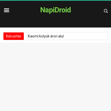
NapiDroid
Kiárusítás
Xiaomi kütyük áron alul