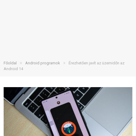
»
»
Főoldal
Android programok
Érezhetően javít az üzemidőn az
Android 14