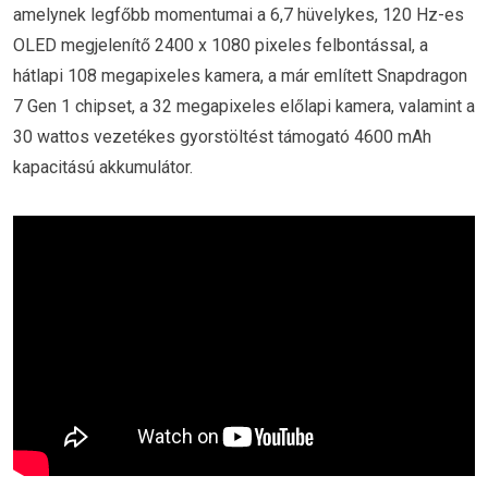
amelynek legfőbb momentumai a 6,7 hüvelykes, 120 Hz-es
OLED megjelenítő 2400 x 1080 pixeles felbontással, a
hátlapi 108 megapixeles kamera, a már említett Snapdragon
7 Gen 1 chipset, a 32 megapixeles előlapi kamera, valamint a
30 wattos vezetékes gyorstöltést támogató 4600 mAh
kapacitású akkumulátor.