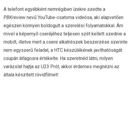
A telefont egyébként nemrégiben ízekre szedte a
PBKreview
nevű YouTube-csatorna videósa, aki alapvetően
egészen könnyen boldogult a szerelési folyamatokkal. Ám
mivel a képernyő cseréjéhez teljesen szét kellett szednie a
mobilt, illetve mert a csere alkatrészek beszerzése szerinte
nem egyszerű feladat, a HTC készülékének javíthatóságát
csupán átlagosra értékelte. Ha szeretnéd látni, milyen
varázslat hajtja az U23 Prót, akkor érdemes megnézni az
általa készített rövidfilmet!