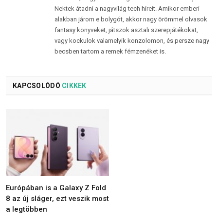
Nektek átadni a nagyvilág tech híreit. Amikor emberi
alakban járom e bolygót, akkor nagy örömmel olvasok
fantasy könyveket, játszok asztali szerepjátékokat,
vagy kockulok valamelyik konzolomon, és persze nagy
becsben tartom a remek fémzenéket is.
KAPCSOLÓDÓ
CIKKEK
Európában is a Galaxy Z Fold
8 az új sláger, ezt veszik most
a legtöbben