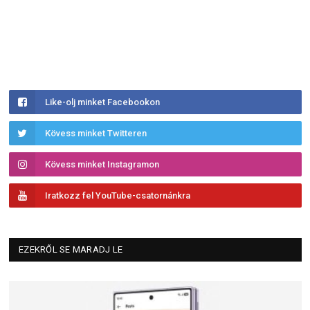
Like-olj minket Facebookon
Kövess minket Twitteren
Kövess minket Instagramon
Iratkozz fel YouTube-csatornánkra
EZEKRŐL SE MARADJ LE