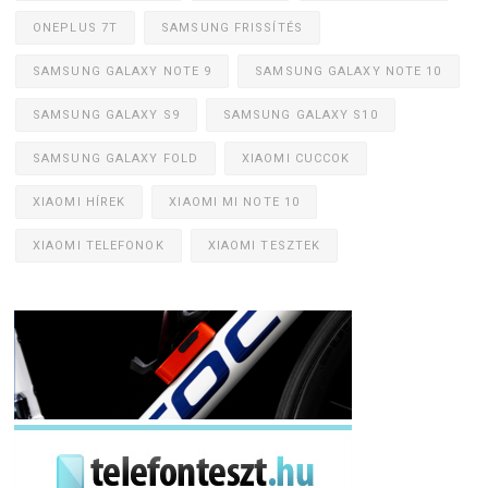
ONEPLUS 7T
SAMSUNG FRISSÍTÉS
SAMSUNG GALAXY NOTE 9
SAMSUNG GALAXY NOTE 10
SAMSUNG GALAXY S9
SAMSUNG GALAXY S10
SAMSUNG GALAXY FOLD
XIAOMI CUCCOK
XIAOMI HÍREK
XIAOMI MI NOTE 10
XIAOMI TELEFONOK
XIAOMI TESZTEK