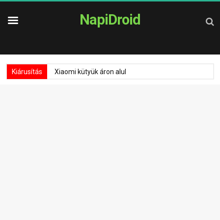
NapiDroid
Kiárusítás
Xiaomi kütyük áron alul