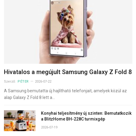
Hivatalos a megújult Samsung Galaxy Z Fold 8
Szerző:
PÉTER
2026-07-22
A Samsung bemutatta új hajlítható telefonjait, amelyek közül az
alap Galaxy Z Fold 8 lett a…
Konyhai teljesítmény új szinten: Bemutatkozik
a BlitzHome BH-228C turmixgép
2026-07-19