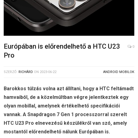
Európában is előrendelhető a HTC U23
0
Pro
SZERZŐ:
RICHÁRD
ON
2023-06-22
ANDROID MOBILOK
Barokkos túlzás volna azt állítani, hogy a HTC feltámadt
hamvaiból, de a közelmúltban végre jelentkeztek egy
olyan mobillal, amelynek értékelhető specifikációi
vannak. A Snapdragon 7 Gen 1 processzorral szerelt
HTC U23 Pro elnevezésű készülékről van szó, amely
mostantól előrendelhető nálunk Európában is.