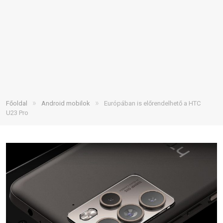
»
»
Főoldal
Android mobilok
Európában is előrendelhető a HTC
U23 Pro