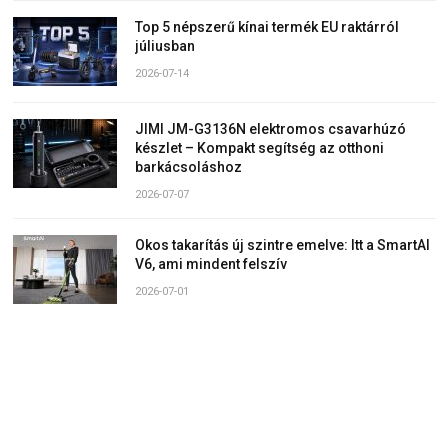
Top 5 népszerű kínai termék EU raktárról
júliusban
2026-07-14
JIMI JM-G3136N elektromos csavarhúzó
készlet – Kompakt segítség az otthoni
barkácsoláshoz
2026-07-07
Okos takarítás új szintre emelve: Itt a SmartAI
V6, ami mindent felszív
2026-07-01