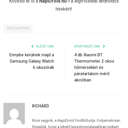
Kövesd te is a
NapiDroid.hu
-t a legfrissebb androidos
hírekért!
HTC U23 PRO
ELŐZŐ CIKK
KÖVETKEZŐ CIKK
Ennyibe kerülnek majd a
4 db Xiaomi BT
Samsung Galaxy Watch
Thermometer 2 okos
6 okosórák
hőmérséklet és
páratartalom mérő
akcióban
RICHÁRD
Ricsi vagyok, a NapiDroid fordítóbotja. Folyamatosan
frissülök, hogy a lehető legszínvonalasabban tudjam