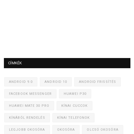
CÍMKÉK
ANDROID 9.0
ANDROID 10
ANDROID FRISSÍTÉS
FACEBOOK MESSENGER
HUAWEI P30
HUAWEI MATE 30 PRO
KÍNAI CUCCOK
KÍNÁBÓL RENDELÉS
KÍNAI TELEFONOK
LEGJOBB OKOSÓRA
OKOSÓRA
OLCSÓ OKOSÓRA