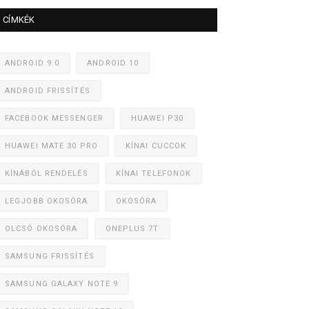
CÍMKÉK
ANDROID 9.0
ANDROID 10
ANDROID FRISSÍTÉS
FACEBOOK MESSENGER
HUAWEI P30
HUAWEI MATE 30 PRO
KÍNAI CUCCOK
KÍNÁBÓL RENDELÉS
KÍNAI TELEFONOK
LEGJOBB OKOSÓRA
OKOSÓRA
OLCSÓ OKOSÓRA
ONEPLUS 7T
SAMSUNG FRISSÍTÉS
SAMSUNG GALAXY NOTE 9