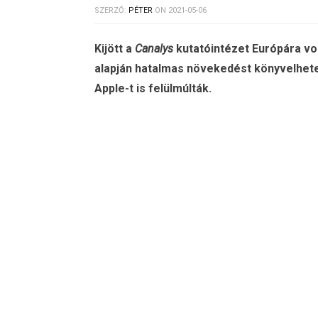
SZERZŐ:
PÉTER
ON
2021-05-06
Kijött a
Canalys
kutatóintézet Európára von
alapján hatalmas növekedést könyvelhete
Apple-t is felülmúlták.