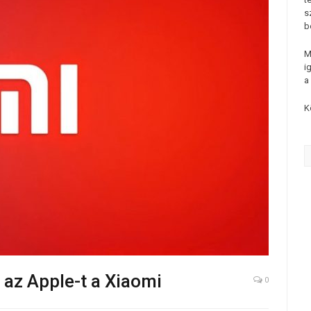
s
b
M
i
a
K
az Apple-t a Xiaomi
0