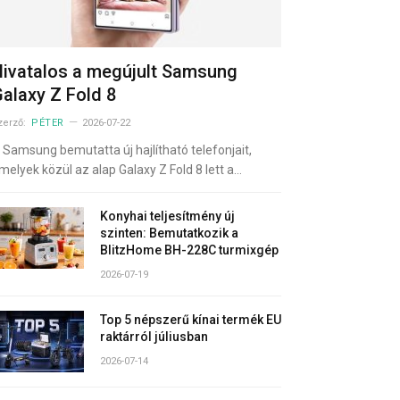
ivatalos a megújult Samsung
alaxy Z Fold 8
zerző:
PÉTER
2026-07-22
 Samsung bemutatta új hajlítható telefonjait,
melyek közül az alap Galaxy Z Fold 8 lett a…
Konyhai teljesítmény új
szinten: Bemutatkozik a
BlitzHome BH-228C turmixgép
2026-07-19
Top 5 népszerű kínai termék EU
raktárról júliusban
2026-07-14