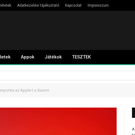
tételek
Adatkezelési tájékoztató
Kapcsolat
Impresszum
letek
Appok
Játékok
TESZTEK
enyomta az Apple-t a Xiaomi
A
t