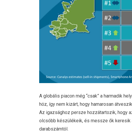
A globális piacon még “csak” a harmadik hely
höz, így nem kizárt, hogy hamarosan átveszi
Az igazsághoz persze hozzátartozik, hogy a
olcsóbb készülékeik, és messze ők keresik a 
darabszámtól.