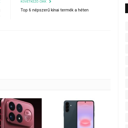
K
KÖVETKEZŐ CIKK
j
Top 6 népszerű kínai termék a héten
0