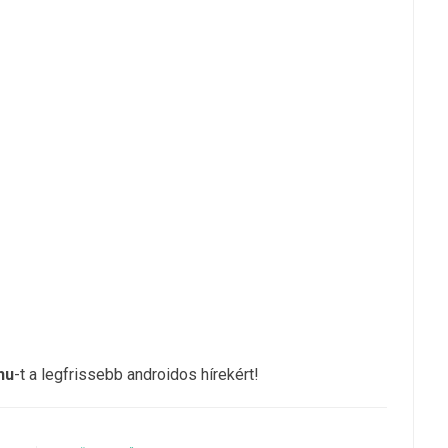
hu
-t a legfrissebb androidos hírekért!