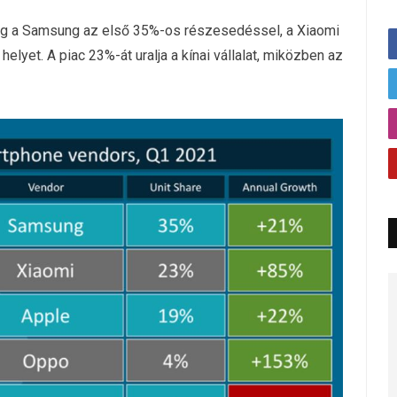
ndig a Samsung az első 35%-os részesedéssel, a Xiaomi
elyet. A piac 23%-át uralja a kínai vállalat, miközben az