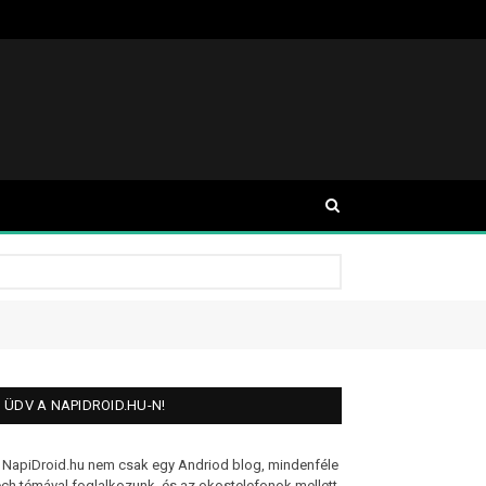
ÜDV A NAPIDROID.HU-N!
 NapiDroid.hu nem csak egy Andriod blog, mindenféle
ech témával foglalkozunk, és az okostelefonok mellett