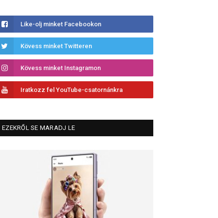
Like-olj minket Facebookon
Kövess minket Twitteren
Kövess minket Instagramon
Iratkozz fel YouTube-csatornánkra
EZEKRŐL SE MARADJ LE