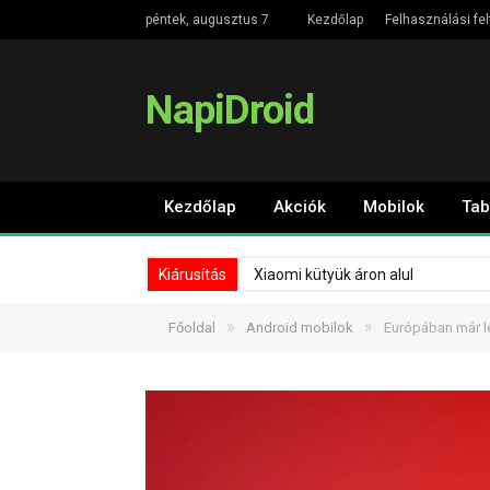
péntek, augusztus 7
Kezdőlap
Felhasználási fel
NapiDroid
Kezdőlap
Akciók
Mobilok
Tab
Kiárusítás
Xiaomi kütyük áron alul
»
»
Főoldal
Android mobilok
Európában már l