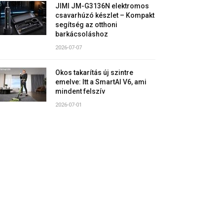
JIMI JM-G3136N elektromos
csavarhúzó készlet – Kompakt
segítség az otthoni
barkácsoláshoz
2026-07-07
Okos takarítás új szintre
emelve: Itt a SmartAI V6, ami
mindent felszív
2026-07-01