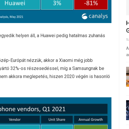
H
G
egyedik helyen áll, a Huawei pedig hatalmas zuhanás
S
A
a
Közép-Európát nézzük, akkor a Xiaomi még jobb
i gyártó 32%-os részesedéssel, míg a Samsungnak be
r nem akkora meglepetés, hiszen 2020 végén is hasonló