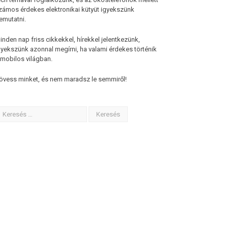
zámos érdekes elektronikai kütyüt igyekszünk
emutatni.
inden nap friss cikkekkel, hírekkel jelentkezünk,
gyekszünk azonnal megírni, ha valami érdekes történik
 mobilos világban.
övess minket, és nem maradsz le semmiről!